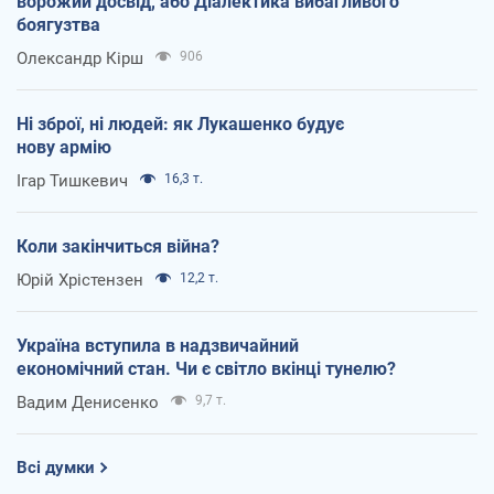
ворожий досвід, або Діалектика вибагливого
боягузтва
Олександр Кірш
906
Ні зброї, ні людей: як Лукашенко будує
нову армію
Ігар Тишкевич
16,3 т.
Коли закінчиться війна?
Юрій Хрістензен
12,2 т.
Україна вступила в надзвичайний
економічний стан. Чи є світло вкінці тунелю?
Вадим Денисенко
9,7 т.
Всі думки