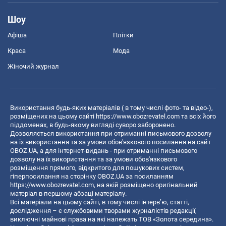
Шоу
Афіша
Плітки
Краса
Мода
Жіночий журнал
Використання будь-яких матеріалів ( в тому числі фото- та відео-),
розміщених на цьому сайті
https://www.obozrevatel.com
та всіх його
піддоменах, в будь-якому вигляді суворо заборонено.
Дозволяється використання при отриманні письмового дозволу
на їх використання та за умови обов'язкового посилання на сайт
OBOZ.UA, а для інтернет-видань - при отриманні письмового
дозволу на їх використання та за умови обов'язкового
розміщення прямого, відкритого для пошукових систем,
гіперпосилання на сторінку OBOZ.UA за посиланням
https://www.obozrevatel.com
, на якій розміщено оригінальний
матеріал в першому абзаці матеріалу.
Всі матеріали на цьому сайті, в тому числі інтерв’ю, статті,
дослідження – є службовими творами журналістів редакції,
виключні майнові права на які належать ТОВ «Золота середина».