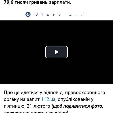
79,6 тисяч гривень
зарплати.
Відео дня
Play Video
Про це йдеться у відповіді правоохоронного
органу на запит
112.ua
, опублікованій у
п'ятницю, 21 лютого
(щоб подивитися фото,
доскрольте новину до кінця).