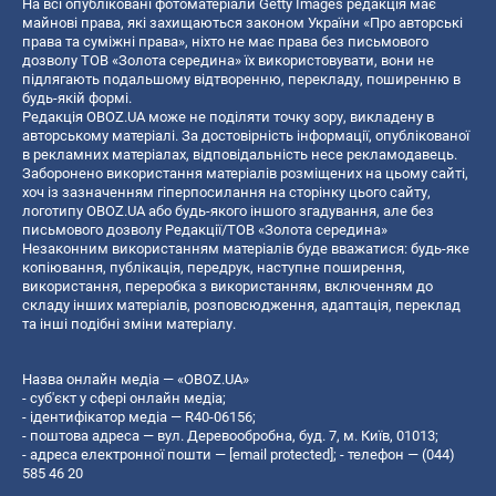
На всі опубліковані фотоматеріали Getty Images редакція має
майнові права, які захищаються законом України «Про авторські
права та суміжні права», ніхто не має права без письмового
дозволу ТОВ «Золота середина» їх використовувати, вони не
підлягають подальшому відтворенню, перекладу, поширенню в
будь-якій формі.
Редакція OBOZ.UA може не поділяти точку зору, викладену в
авторському матеріалі. За достовірність інформації, опублікованої
в рекламних матеріалах, відповідальність несе рекламодавець.
Заборонено використання матеріалів розміщених на цьому сайті,
хоч із зазначенням гіперпосилання на сторінку цього сайту,
логотипу OBOZ.UA або будь-якого іншого згадування, але без
письмового дозволу Редакції/ТОВ «Золота середина»
Незаконним використанням матеріалів буде вважатися: будь-яке
копiювання, публiкацiя, передрук, наступне поширення,
використання, переробка з використанням, включенням до
складу інших матеріалів, розповсюдження, адаптація, переклад
та інші подібні зміни матеріалу.
Назва онлайн медіа — «OBOZ.UA»
- суб'єкт у сфері онлайн медіа;
- ідентифікатор медіа — R40-06156;
- поштова адреса — вул. Деревообробна, буд. 7, м. Київ, 01013;
- адреса електронної пошти —
[email protected]
; - телефон — (044)
585 46 20