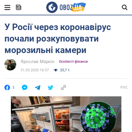
У Росії через коронавірус
почали розкуповувати
морозильні камери
Ярослав Маркін
Особисті фінанси
31.03.2020 16:57
20,7 т.
3
РУС