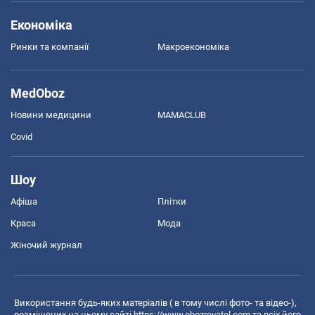
Економіка
Ринки та компанії
Макроекономіка
MedOboz
Новини медицини
MAMACLUB
Covid
Шоу
Афіша
Плітки
Краса
Мода
Жіночий журнал
Використання будь-яких матеріалів ( в тому числі фото- та відео-),
розміщених на цьому сайті
https://www.obozrevatel.com
та всіх його