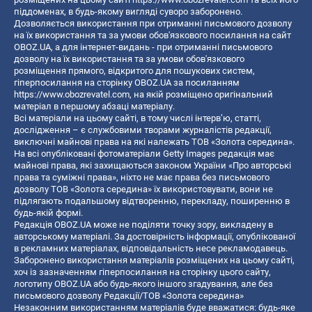
піддоменах, в будь-якому вигляді суворо заборонено.
Дозволяється використання при отриманні письмового дозволу
на їх використання та за умови обов'язкового посилання на сайт
OBOZ.UA, а для інтернет-видань - при отриманні письмового
дозволу на їх використання та за умови обов'язкового
розміщення прямого, відкритого для пошукових систем,
гіперпосилання на сторінку OBOZ.UA за посиланням
https://www.obozrevatel.com
, на якій розміщено оригінальний
матеріал в першому абзаці матеріалу.
Всі матеріали на цьому сайті, в тому числі інтерв’ю, статті,
дослідження – є службовими творами журналістів редакції,
виключні майнові права на які належать ТОВ «Золота середина».
На всі опубліковані фотоматеріали Getty Images редакція має
майнові права, які захищаються законом України «Про авторські
права та суміжні права», ніхто не має права без письмового
дозволу ТОВ «Золота середина» їх використовувати, вони не
підлягають подальшому відтворенню, перекладу, поширенню в
будь-якій формі.
Редакція OBOZ.UA може не поділяти точку зору, викладену в
авторському матеріалі. За достовірність інформації, опублікованої
в рекламних матеріалах, відповідальність несе рекламодавець.
Заборонено використання матеріалів розміщених на цьому сайті,
хоч із зазначенням гіперпосилання на сторінку цього сайту,
логотипу OBOZ.UA або будь-якого іншого згадування, але без
письмового дозволу Редакції/ТОВ «Золота середина»
Незаконним використанням матеріалів буде вважатися: будь-яке