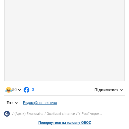
50
3
Підписатися
Теги
Редакційна політика
(Архів) Економіка
Особисті фінанси
У Росії через...
Повернутися на головну OBOZ