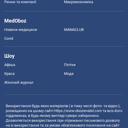
Ринки та компанії
Макроекономіка
MedOboz
Новини медицини
MAMACLUB
Covid
Шоу
Афіша
Плітки
Краса
Мода
Жіночий журнал
Використання будь-яких матеріалів ( в тому числі фото- та відео-),
розміщених на цьому сайті
https://www.obozrevatel.com
та всіх його
піддоменах, в будь-якому вигляді суворо заборонено.
Дозволяється використання при отриманні письмового дозволу
на їх використання та за умови обов'язкового посилання на сайт