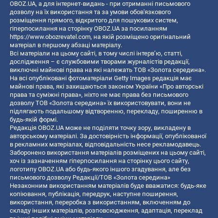
OBOZ.UA, а для інтернет-видань - при отриманні письмового
дозволу на їх використання та за умови обов'язкового
розміщення прямого, відкритого для пошукових систем,
гіперпосилання на сторінку OBOZ.UA за посиланням
https://www.obozrevatel.com
, на якій розміщено оригінальний
матеріал в першому абзаці матеріалу.
Всі матеріали на цьому сайті, в тому числі інтерв’ю, статті,
дослідження – є службовими творами журналістів редакції,
виключні майнові права на які належать ТОВ «Золота середина».
На всі опубліковані фотоматеріали Getty Images редакція має
майнові права, які захищаються законом України «Про авторські
права та суміжні права», ніхто не має права без письмового
дозволу ТОВ «Золота середина» їх використовувати, вони не
підлягають подальшому відтворенню, перекладу, поширенню в
будь-якій формі.
Редакція OBOZ.UA може не поділяти точку зору, викладену в
авторському матеріалі. За достовірність інформації, опублікованої
в рекламних матеріалах, відповідальність несе рекламодавець.
Заборонено використання матеріалів розміщених на цьому сайті,
хоч із зазначенням гіперпосилання на сторінку цього сайту,
логотипу OBOZ.UA або будь-якого іншого згадування, але без
письмового дозволу Редакції/ТОВ «Золота середина»
Незаконним використанням матеріалів буде вважатися: будь-яке
копiювання, публiкацiя, передрук, наступне поширення,
використання, переробка з використанням, включенням до
складу інших матеріалів, розповсюдження, адаптація, переклад