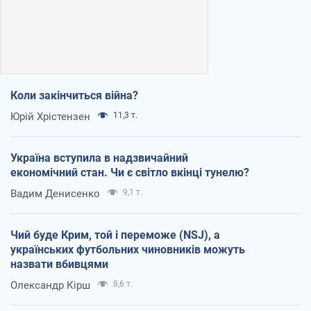
Коли закінчиться війна?
Юрій Хрістензен
11,3 т.
Україна вступила в надзвичайний
економічний стан. Чи є світло вкінці тунелю?
Вадим Денисенко
9,1 т.
Чий буде Крим, той і переможе (NSJ), а
українських футбольних чиновників можуть
назвати вбивцями
Олександр Кірш
8,6 т.