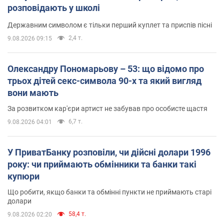
розповідають у школі
Державним символом є тільки перший куплет та приспів пісні
2,4 т.
9.08.2026 09:15
Олександру Пономарьову – 53: що відомо про
трьох дітей секс-символа 90-х та який вигляд
вони мають
За розвитком кар'єри артист не забував про особисте щастя
6,7 т.
9.08.2026 04:01
У ПриватБанку розповіли, чи дійсні долари 1996
року: чи приймають обмінники та банки такі
купюри
Що робити, якщо банки та обмінні пункти не приймають старі
долари
58,4 т.
9.08.2026 02:20