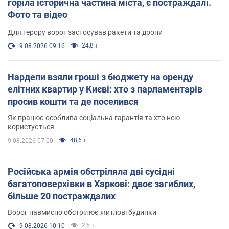
горіла історична частина міста, є постраждалі.
Фото та відео
Для терору ворог застосував ракети та дрони
24,8 т.
9.08.2026 09:16
Нардепи взяли гроші з бюджету на оренду
елітних квартир у Києві: хто з парламентарів
просив кошти та де поселився
Як працює особлива соціальна гарантія та хто нею
користується
48,6 т.
9.08.2026 07:00
Російська армія обстріляла дві сусідні
багатоповерхівки в Харкові: двоє загиблих,
більше 20 постраждалих
Ворог навмисно обстрілює житлові будинки
2,5 т.
9.08.2026 10:10