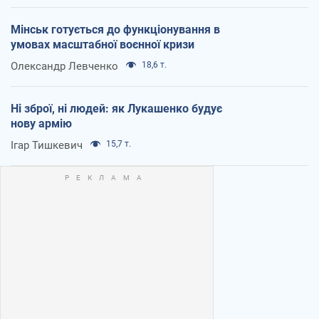
Мінськ готується до функціонування в
умовах масштабної воєнної кризи
Олександр Левченко
18,6 т.
Ні зброї, ні людей: як Лукашенко будує
нову армію
Ігар Тишкевич
15,7 т.