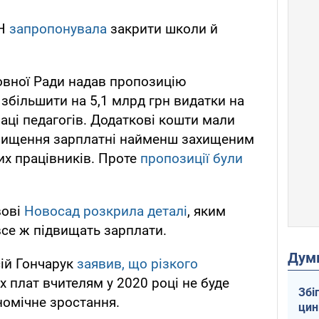
ОН
запропонувала
закрити школи й
ховної Ради надав пропозицію
збільшити на 5,1 млрд грн видатки на
аці педагогів. Додаткові кошти мали
двищення зарплатні найменш захищеним
их працівників. Проте
пропозиції були
вові
Новосад розкрила деталі
, яким
все ж підвищать зарплати.
Дум
сій Гончарук
заявив, що різкого
х плат вчителям у 2020 році не буде
Збі
номічне зростання.
цин