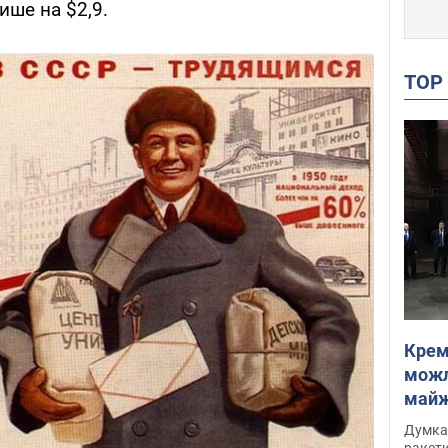
лише на $2,9.
TO
Крем
можл
майже
Інте
Думка,
ракети