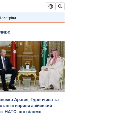
і обстріли
ливе
івська Аравія, Туреччина та
стан створили азійський
ог НАТО: що відомо