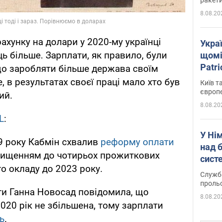
8.08.20
ахунку на долари у 2020-му українці
Укра
ь більше. Зарплати, як правило, були
щомі
Patr
що заробляти більше держава своїм
розк
 в результатах своєї праці мало хто був
Київ т
європ
ий.
8.08.20
L
:
У Ні
9 року Кабмін схвалив
реформу оплати
над 
вищенням до чотирьох прожиткових
систе
о окладу до 2023 року.
Служба
проль
іти Ганна Новосад повідомила, що
8.08.20
2020 рік не збільшена, тому зарплати
ь
.