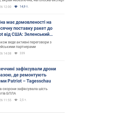
14,9 т.
26 12:00
їна має домовленості на
сячну поставку ракет до
iot від США: Зеленський
рив подробиці
акож веде активні переговори з
ейськими партнерами
339
26 14:08
меччині зафіксували дрони
базою, де ремонтують
ми Patriot – Tagesschau
 охорони зафіксувала шість
отів БПЛА
2,5 т.
26 11:55