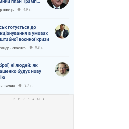
мний план Трампа
тіна?
4,9 т.
ор Швець
ськ готується до
кціонування в умовах
штабної воєнної кризи
9,8 т.
сандр Левченко
зброї, ні людей: як
ашенко будує нову
ію
3,7 т.
 Тишкевич