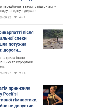
р передбачає взаємну підтримку у
ападу на одну з держав
4,6 т.
26 00:22
рикарпатті після
альної спеки
шла потужна
а: дороги
творились на
 накрила Івано-
. Відео
івщину та курортний
ель
9,1 т.
26 09:27
атія принизила
у Росії зі
тивної гімнастики,
ійно не допустивши