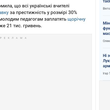
тає
ила, що всі українські вчителі
і Пу
Вікт
авку
за престижність у розмірі 30%
 молодим педагогам заплатять
щорічну
Мін
же 21 тис. гривень.
фун
мас
Олек
Ні 
Лук
арм
Ігар