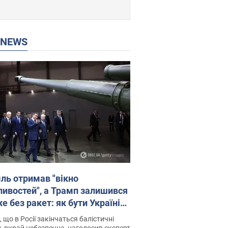
P NEWS
ль отримав "вікно
ивостей", а Трамп залишився
 без ракет: як бути Україні?
рв’ю з Мельником
 що в Росії закінчаться балістичні
, вкрай небезпечна, наголосив експерт