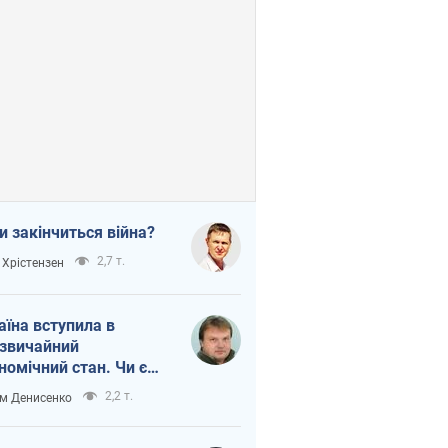
и закінчиться війна?
2,7 т.
 Хрістензен
аїна вступила в
звичайний
номічний стан. Чи є
тло вкінці тунелю?
2,2 т.
м Денисенко