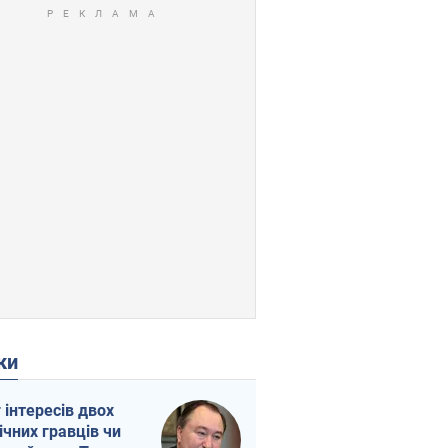
ки
г інтересів двох
ічних гравців чи