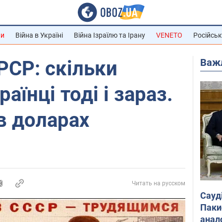
ни
Війна в Україні
Війна Ізраїлю та Ірану
VENETO
Російськ
Важ
РСР: скільки
аїнці тоді і зараз.
в доларах
Читать на русском
Сауд
Паки
анал