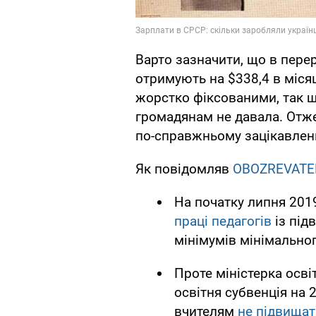
Варто зазначити, що в перер
отримують на $338,4 в місяц
жорстко фіксованими, так 
громадянам не давала. Отже,
по-справжньому зацікавлен
Як повідомляв
OBOZREVATE
На початку липня 201
праці педагогів
із під
мінімумів мінімальног
Проте міністерка осв
освітня субвенція на 
вчителям
не підвищат