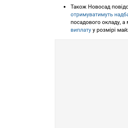
Також Новосад повідом
отримуватимуть надб
посадового окладу, а
виплату
у розмірі май