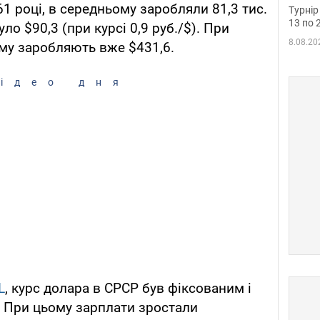
до ч
61 році, в середньому заробляли 81,3 тис.
Турнір
осно
13 по 
уло $90,3 (при курсі 0,9 руб./$). При
8.08.20
му заробляють вже $431,6.
ідео дня
L
, курс долара в СРСР був фіксованим і
. При цьому зарплати зростали