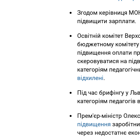
Згодом керівниця М
підвищити зарплати.
Освітній комітет Вер
бюджетному комітету 
підвищення оплати пр
скеровуватися на пі
категоріям педагогічн
відхилені
.
Під час брифінгу у Ль
категоріям педагогів 
Прем'єр-міністр Олек
підвищення
заробітни
через недостатнє еко