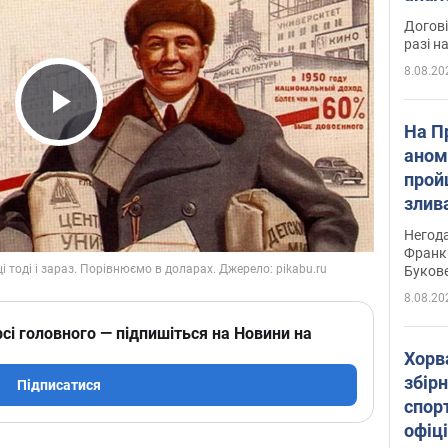
Догові
разі н
8.08.20
Play Video
На П
аном
прой
злив
пере
Негода
річки
Франк
Буков
8.08.20
сі головного — підпишіться на Новини на
Хорв
збірн
Підписатися
спор
офіц