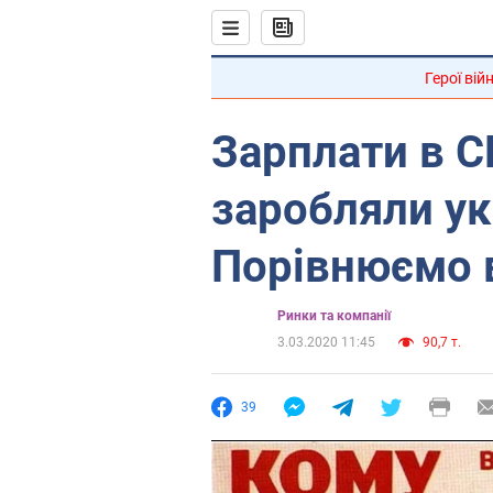
Герої вій
Зарплати в С
заробляли укр
Порівнюємо 
Ринки та компанії
3.03.2020 11:45
90,7 т.
39