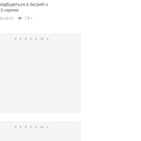
емпіонату Європи
 відбудеться в Загребі з
вних спортсменів
23 серпня
7,8 т.
26 09:51