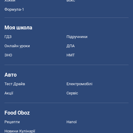
Хокей
Бокс
Формула-1
Моя школа
ГДЗ
Підручники
Онлайн уроки
ДПА
ЗНО
НМТ
Авто
Тест Драйв
Електромобілі
Акції
Сервіс
Food Oboz
Рецепти
Напої
Новини Кулінарії