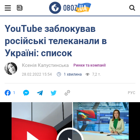
YouTube заблокував
російські телеканали в
Україні: список
Ксенія Капустинська
Ринки та компанії
28.02.2022 15:54
1 хвилина
7,2 т.
1
РУС