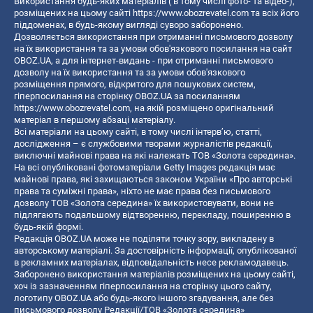
Використання будь-яких матеріалів ( в тому числі фото- та відео-),
розміщених на цьому сайті
https://www.obozrevatel.com
та всіх його
піддоменах, в будь-якому вигляді суворо заборонено.
Дозволяється використання при отриманні письмового дозволу
на їх використання та за умови обов'язкового посилання на сайт
OBOZ.UA, а для інтернет-видань - при отриманні письмового
дозволу на їх використання та за умови обов'язкового
розміщення прямого, відкритого для пошукових систем,
гіперпосилання на сторінку OBOZ.UA за посиланням
https://www.obozrevatel.com
, на якій розміщено оригінальний
матеріал в першому абзаці матеріалу.
Всі матеріали на цьому сайті, в тому числі інтерв’ю, статті,
дослідження – є службовими творами журналістів редакції,
виключні майнові права на які належать ТОВ «Золота середина».
На всі опубліковані фотоматеріали Getty Images редакція має
майнові права, які захищаються законом України «Про авторські
права та суміжні права», ніхто не має права без письмового
дозволу ТОВ «Золота середина» їх використовувати, вони не
підлягають подальшому відтворенню, перекладу, поширенню в
будь-якій формі.
Редакція OBOZ.UA може не поділяти точку зору, викладену в
авторському матеріалі. За достовірність інформації, опублікованої
в рекламних матеріалах, відповідальність несе рекламодавець.
Заборонено використання матеріалів розміщених на цьому сайті,
хоч із зазначенням гіперпосилання на сторінку цього сайту,
логотипу OBOZ.UA або будь-якого іншого згадування, але без
письмового дозволу Редакції/ТОВ «Золота середина»