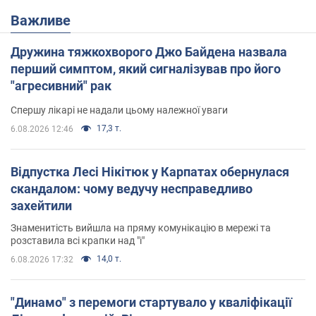
Важливе
Дружина тяжкохворого Джо Байдена назвала
перший симптом, який сигналізував про його
"агресивний" рак
Спершу лікарі не надали цьому належної уваги
17,3 т.
6.08.2026 12:46
Відпустка Лесі Нікітюк у Карпатах обернулася
скандалом: чому ведучу несправедливо
захейтили
Знаменитість вийшла на пряму комунікацію в мережі та
розставила всі крапки над "і"
14,0 т.
6.08.2026 17:32
"Динамо" з перемоги стартувало у кваліфікації