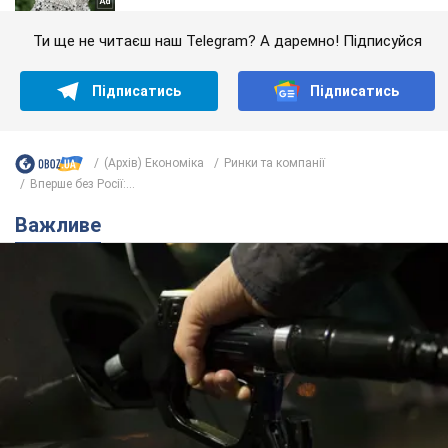
Ти ще не читаєш наш Telegram? А даремно! Підписуйся
Підписатись
Підписатись
(Архів) Економіка
Ринки та компанії
Вперше без Росії:...
Важливе