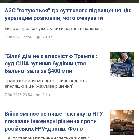
АЗС "готуються" до суттєвого підвищення цін:
українцям розповіли, чого очікувати
Як на заправках уже змінили вартість пального
7.08.2026 22:56
24,0 т.
"Білий дім не є власністю Трампа":
суд США зупинив будівництво
бальної зали за $400 млн
Трамп вже заявив, що негайно подасть
апеляцію а це "жахливе рішення"
7.08.2026 23:54
3,6 т.
Війна змінює не лише тактику: в НГУ
показали інженерні рішення проти
російських FPV-дронів. Фото
Це "постапокаліптична естетика зі світу