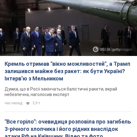
Кремль отримав "вікно можливостей", а Трамп
залишився майже без ракет: як бути Україні?
Інтерв’ю з Мельником
Думка, що в Росії закінчаться балістичні ракети, вкрай
небезпечна, наголосив експерт
час назад
3,9 т.
"Все горіло": очевидиця розповіла про загибель
3-річного хлопчика і його рідних внаслідок
атаки РФ на Київщину. Відео та фото