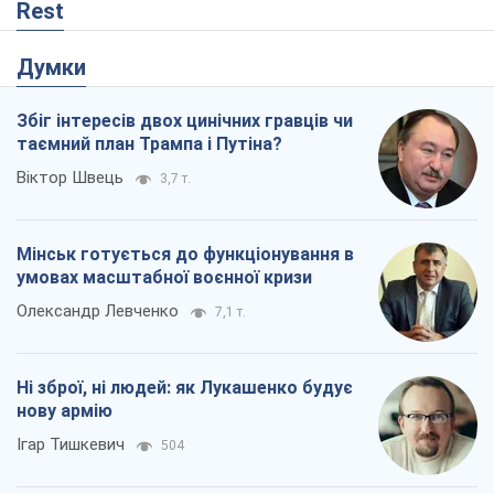
Rest
Думки
Збіг інтересів двох цинічних гравців чи
таємний план Трампа і Путіна?
Віктор Швець
3,7 т.
Мінськ готується до функціонування в
умовах масштабної воєнної кризи
Олександр Левченко
7,1 т.
Ні зброї, ні людей: як Лукашенко будує
нову армію
Ігар Тишкевич
504