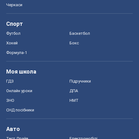
Черкаси
Спорт
Футбол
Баскетбол
Хокей
Бокс
Формула-1
Моя школа
ГДЗ
Підручники
Онлайн уроки
ДПА
ЗНО
НМТ
СНД посібники
Авто
Тест Драйв
Електромобілі