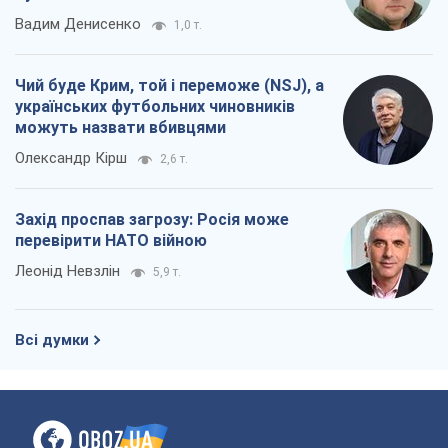
Вадим Денисенко
1,0 т.
Чий буде Крим, той і переможе (NSJ), а
українських футбольних чиновників
можуть назвати вбивцями
Олександр Кірш
2,6 т.
Захід проспав загрозу: Росія може
перевірити НАТО війною
Леонід Невзлін
5,9 т.
Всі думки