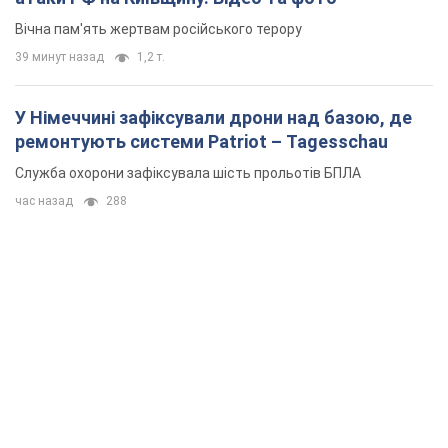
Вічна пам'ять жертвам російського терору
39 минут назад
1,2 т.
У Німеччині зафіксували дрони над базою, де
ремонтують системи Patriot – Tagesschau
Служба охорони зафіксувала шість прольотів БПЛА
час назад
288