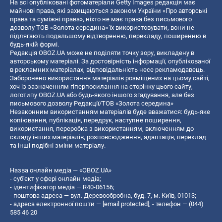
На всі опубліковані фотоматеріали Getty Images редакція має
майнові права, які захищаються законом України «Про авторські
права та суміжні права», ніхто не має права без письмового
дозволу ТОВ «Золота середина» їх використовувати, вони не
підлягають подальшому відтворенню, перекладу, поширенню в
будь-якій формі.
Редакція OBOZ.UA може не поділяти точку зору, викладену в
авторському матеріалі. За достовірність інформації, опублікованої
в рекламних матеріалах, відповідальність несе рекламодавець.
Заборонено використання матеріалів розміщених на цьому сайті,
хоч із зазначенням гіперпосилання на сторінку цього сайту,
логотипу OBOZ.UA або будь-якого іншого згадування, але без
письмового дозволу Редакції/ТОВ «Золота середина»
Незаконним використанням матеріалів буде вважатися: будь-яке
копiювання, публiкацiя, передрук, наступне поширення,
використання, переробка з використанням, включенням до
складу інших матеріалів, розповсюдження, адаптація, переклад
та інші подібні зміни матеріалу.
Назва онлайн медіа — «OBOZ.UA»
- суб'єкт у сфері онлайн медіа;
- ідентифікатор медіа — R40-06156;
- поштова адреса — вул. Деревообробна, буд. 7, м. Київ, 01013;
- адреса електронної пошти —
[email protected]
; - телефон — (044)
585 46 20