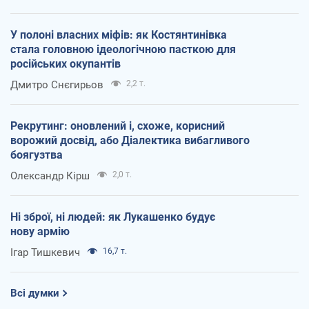
У полоні власних міфів: як Костянтинівка
стала головною ідеологічною пасткою для
російських окупантів
Дмитро Снєгирьов
2,2 т.
Рекрутинг: оновлений і, схоже, корисний
ворожий досвід, або Діалектика вибагливого
боягузтва
Олександр Кірш
2,0 т.
Ні зброї, ні людей: як Лукашенко будує
нову армію
Ігар Тишкевич
16,7 т.
Всі думки