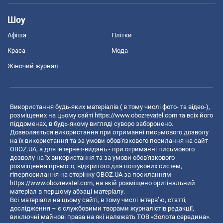
Шоу
Афіша
Плітки
Краса
Мода
Жіночий журнал
Використання будь-яких матеріалів ( в тому числі фото- та відео-),
розміщених на цьому сайті
https://www.obozrevatel.com
та всіх його
піддоменах, в будь-якому вигляді суворо заборонено.
Дозволяється використання при отриманні письмового дозволу
на їх використання та за умови обов'язкового посилання на сайт
OBOZ.UA, а для інтернет-видань - при отриманні письмового
дозволу на їх використання та за умови обов'язкового
розміщення прямого, відкритого для пошукових систем,
гіперпосилання на сторінку OBOZ.UA за посиланням
https://www.obozrevatel.com
, на якій розміщено оригінальний
матеріал в першому абзаці матеріалу.
Всі матеріали на цьому сайті, в тому числі інтерв’ю, статті,
дослідження – є службовими творами журналістів редакції,
виключні майнові права на які належать ТОВ «Золота середина».