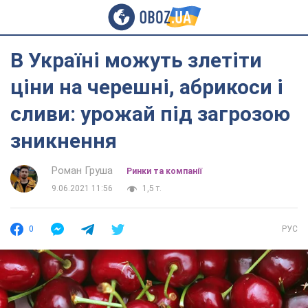
В Україні можуть злетіти
ціни на черешні, абрикоси і
сливи: урожай під загрозою
зникнення
Роман Груша
Ринки та компанії
9.06.2021 11:56
1,5 т.
0
РУС