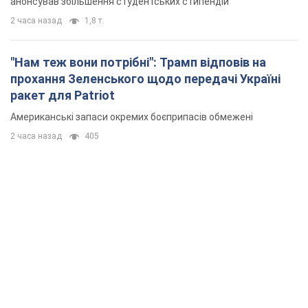
анонсував збільшення студентських стипендій
2 часа назад
1,8 т.
"Нам теж вони потрібні": Трамп відповів на
прохання Зеленського щодо передачі Україні
ракет для Patriot
Американські запаси окремих боєприпасів обмежені
2 часа назад
405