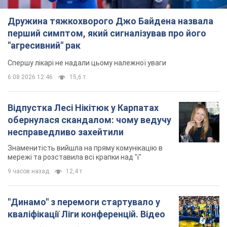
Дружина тяжкохворого Джо Байдена назвала
перший симптом, який сигналізував про його
"агресивний" рак
Спершу лікарі не надали цьому належної уваги
6.08.2026 12:46
15,6 т.
Відпустка Лесі Нікітюк у Карпатах
обернулася скандалом: чому ведучу
несправедливо захейтили
Знаменитість вийшла на пряму комунікацію в
мережі та розставила всі крапки над "і"
9 часов назад
12,4 т.
"Динамо" з перемоги стартувало у
кваліфікації Ліги конференцій. Відео