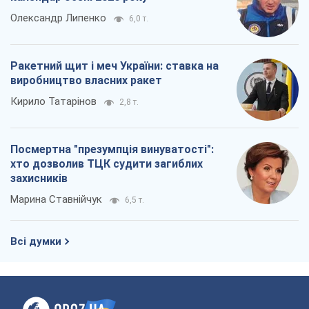
Олександр Липенко
6,0 т.
Ракетний щит і меч України: ставка на
виробництво власних ракет
Кирило Татарінов
2,8 т.
Посмертна "презумпція винуватості":
хто дозволив ТЦК судити загиблих
захисників
Марина Ставнійчук
6,5 т.
Всі думки