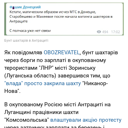
Як повідомляв
OBOZREVATEL
, бунт шахтарів
через борги по зарплаті в окупованому
терористами "ЛНР" місті Зоринську
(Луганська область) завершився тим, що
"влада" просто закрила шахту
"Никанор-
Нова".
В окупованому Росією місті Антрациті на
Луганщині працівники шахти
"Комсомольська"
влаштували акцію протесту
через затримку зарплати за березень і