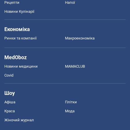
Рецепти
Напої
Новини Кулінарії
Економіка
Ринки та компанії
Макроекономіка
MedOboz
Новини медицини
MAMACLUB
Covid
Шоу
Афіша
Плітки
Краса
Мода
Жіночий журнал