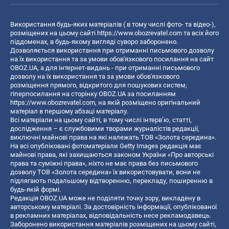
Використання будь-яких матеріалів ( в тому числі фото- та відео-),
розміщених на цьому сайті
https://www.obozrevatel.com
та всіх його
піддоменах, в будь-якому вигляді суворо заборонено.
Дозволяється використання при отриманні письмового дозволу
на їх використання та за умови обов'язкового посилання на сайт
OBOZ.UA, а для інтернет-видань - при отриманні письмового
дозволу на їх використання та за умови обов'язкового
розміщення прямого, відкритого для пошукових систем,
гіперпосилання на сторінку OBOZ.UA за посиланням
https://www.obozrevatel.com
, на якій розміщено оригінальний
матеріал в першому абзаці матеріалу.
Всі матеріали на цьому сайті, в тому числі інтерв’ю, статті,
дослідження – є службовими творами журналістів редакції,
виключні майнові права на які належать ТОВ «Золота середина».
На всі опубліковані фотоматеріали Getty Images редакція має
майнові права, які захищаються законом України «Про авторські
права та суміжні права», ніхто не має права без письмового
дозволу ТОВ «Золота середина» їх використовувати, вони не
підлягають подальшому відтворенню, перекладу, поширенню в
будь-якій формі.
Редакція OBOZ.UA може не поділяти точку зору, викладену в
авторському матеріалі. За достовірність інформації, опублікованої
в рекламних матеріалах, відповідальність несе рекламодавець.
Заборонено використання матеріалів розміщених на цьому сайті,