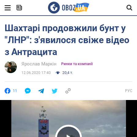
Шахтарі продовжили бунт у
"ЛНР": з'явилося свіже відео
з Антрацита
Ярослав Маркін
Ринки та компанії
12.06.2020 17:40
20,4 т.
11
РУС