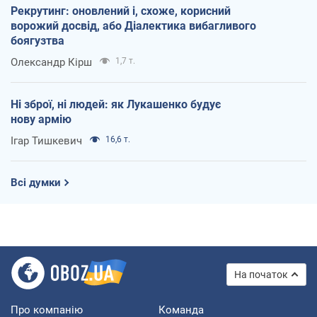
Рекрутинг: оновлений і, схоже, корисний
ворожий досвід, або Діалектика вибагливого
боягузтва
Олександр Кірш
1,7 т.
Ні зброї, ні людей: як Лукашенко будує
нову армію
Ігар Тишкевич
16,6 т.
Всі думки
На початок
Про компанію
Команда