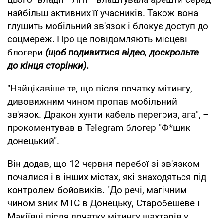
найбільш активних її учасників. Також вона
глушить мобільний зв'язок і блокує доступ до
соцмереж. Про це повідомляють місцеві
блогери
(щоб подивитися відео, доскрольте
до кінця сторінки).
"Найцікавіше те, що після початку мітингу,
дивовижним чином пропав мобільний
зв'язок. Дракон хунти кабель перегриз, ага", –
прокоментував в Telegram блогер "Ф*шик
донецький".
Він додав, що 12 червня перебої зі зв'язком
почалися і в інших містах, які знаходяться під
контролем бойовиків. "До речі, магічним
чином зник МТС в Донецьку, Старобешеве і
Макіївці після початку мітингу шахтарів у