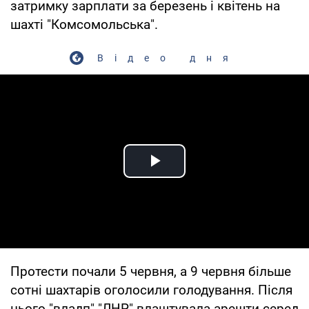
затримку зарплати за березень і квітень на
шахті "Комсомольська".
Відео дня
Play Video
Протести почали 5 червня, а 9 червня більше
сотні шахтарів оголосили голодування. Після
цього "владп" "ЛНР" влаштувала арешти серед