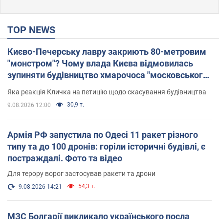
TOP NEWS
Києво-Печерську лавру закриють 80-метровим
"монстром"? Чому влада Києва відмовилась
зупиняти будівництво хмарочоса "московського
вірянина"
Яка реакція Кличка на петицію щодо скасування будівництва
30,9 т.
9.08.2026 12:00
Армія РФ запустила по Одесі 11 ракет різного
типу та до 100 дронів: горіли історичні будівлі, є
постраждалі. Фото та відео
Для терору ворог застосував ракети та дрони
54,3 т.
9.08.2026 14:21
МЗС Болгарії викликало українського посла