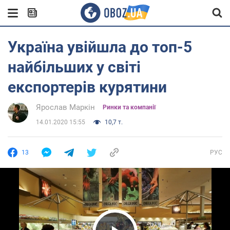
Україна увійшла до топ-5
найбільших у світі
експортерів курятини
Ярослав Маркін
Ринки та компанії
14.01.2020 15:55
10,7 т.
13
РУС