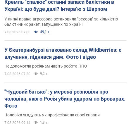
Кремль "спалює" останні запаси балістики в
Україні: що буде далі? Інтерв’ю з Шарпом
У липні країна-агресорка встановила "рекорд" за кількістю
балістичних ракет, запущених по Україні
49,1 т.
7.08.2026 07:00
У Єкатеринбурзі атаковано склад Wildberries: є
влучання, піднявся дим. Фото і відео
Не допомогла росіянам навіть робота ППО
9,2 т.
7.08.2026 07:20
"Чудовий батько": у мережі розповіли про
чоловіка, якого Росія убила ударом по Броварах.
Фото
Чоловіка згадують як професіонала своєї справи
1,3 т.
7.08.2026 09:14