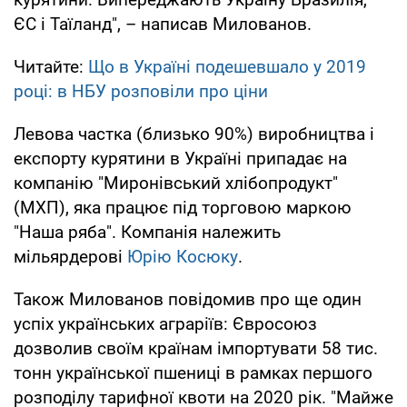
ЄС і Таїланд", – написав Милованов.
Читайте:
Що в Україні подешевшало у 2019
році: в НБУ розповіли про ціни
Левова частка (близько 90%) виробництва і
експорту курятини в Україні припадає на
компанію "Миронівський хлібопродукт"
(МХП), яка працює під торговою маркою
"Наша ряба". Компанія належить
мільярдерові
Юрію Косюку
.
Також Милованов повідомив про ще один
успіх українських аграріїв: Євросоюз
дозволив своїм країнам імпортувати 58 тис.
тонн української пшениці в рамках першого
розподілу тарифної квоти на 2020 рік. "Майже