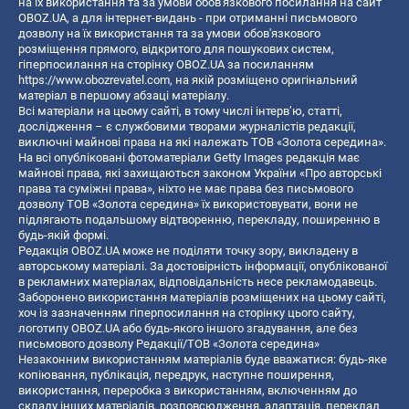
на їх використання та за умови обов'язкового посилання на сайт
OBOZ.UA, а для інтернет-видань - при отриманні письмового
дозволу на їх використання та за умови обов'язкового
розміщення прямого, відкритого для пошукових систем,
гіперпосилання на сторінку OBOZ.UA за посиланням
https://www.obozrevatel.com
, на якій розміщено оригінальний
матеріал в першому абзаці матеріалу.
Всі матеріали на цьому сайті, в тому числі інтерв’ю, статті,
дослідження – є службовими творами журналістів редакції,
виключні майнові права на які належать ТОВ «Золота середина».
На всі опубліковані фотоматеріали Getty Images редакція має
майнові права, які захищаються законом України «Про авторські
права та суміжні права», ніхто не має права без письмового
дозволу ТОВ «Золота середина» їх використовувати, вони не
підлягають подальшому відтворенню, перекладу, поширенню в
будь-якій формі.
Редакція OBOZ.UA може не поділяти точку зору, викладену в
авторському матеріалі. За достовірність інформації, опублікованої
в рекламних матеріалах, відповідальність несе рекламодавець.
Заборонено використання матеріалів розміщених на цьому сайті,
хоч із зазначенням гіперпосилання на сторінку цього сайту,
логотипу OBOZ.UA або будь-якого іншого згадування, але без
письмового дозволу Редакції/ТОВ «Золота середина»
Незаконним використанням матеріалів буде вважатися: будь-яке
копiювання, публiкацiя, передрук, наступне поширення,
використання, переробка з використанням, включенням до
складу інших матеріалів, розповсюдження, адаптація, переклад