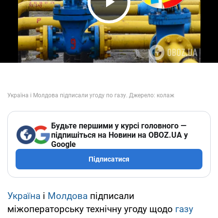
Play Video
Будьте першими у курсі головного —
підпишіться на Новини на OBOZ.UA у
Google
Підписатися
Україна
і
Молдова
підписали
міжоператорську технічну угоду щодо
газу