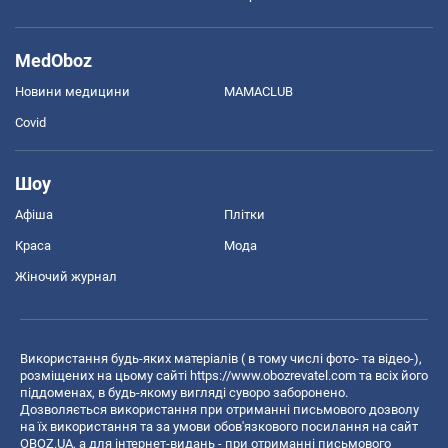
MedOboz
Новини медицини
MAMACLUB
Covid
Шоу
Афіша
Плітки
Краса
Мода
Жіночий журнал
Використання будь-яких матеріалів ( в тому числі фото- та відео-),
розміщених на цьому сайті
https://www.obozrevatel.com
та всіх його
піддоменах, в будь-якому вигляді суворо заборонено.
Дозволяється використання при отриманні письмового дозволу
на їх використання та за умови обов'язкового посилання на сайт
OBOZ.UA, а для інтернет-видань - при отриманні письмового