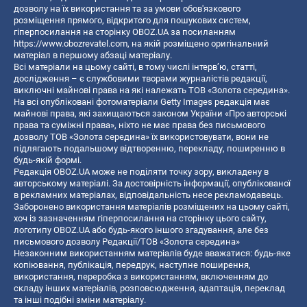
дозволу на їх використання та за умови обов'язкового
розміщення прямого, відкритого для пошукових систем,
гіперпосилання на сторінку OBOZ.UA за посиланням
https://www.obozrevatel.com
, на якій розміщено оригінальний
матеріал в першому абзаці матеріалу.
Всі матеріали на цьому сайті, в тому числі інтерв’ю, статті,
дослідження – є службовими творами журналістів редакції,
виключні майнові права на які належать ТОВ «Золота середина».
На всі опубліковані фотоматеріали Getty Images редакція має
майнові права, які захищаються законом України «Про авторські
права та суміжні права», ніхто не має права без письмового
дозволу ТОВ «Золота середина» їх використовувати, вони не
підлягають подальшому відтворенню, перекладу, поширенню в
будь-якій формі.
Редакція OBOZ.UA може не поділяти точку зору, викладену в
авторському матеріалі. За достовірність інформації, опублікованої
в рекламних матеріалах, відповідальність несе рекламодавець.
Заборонено використання матеріалів розміщених на цьому сайті,
хоч із зазначенням гіперпосилання на сторінку цього сайту,
логотипу OBOZ.UA або будь-якого іншого згадування, але без
письмового дозволу Редакції/ТОВ «Золота середина»
Незаконним використанням матеріалів буде вважатися: будь-яке
копiювання, публiкацiя, передрук, наступне поширення,
використання, переробка з використанням, включенням до
складу інших матеріалів, розповсюдження, адаптація, переклад
та інші подібні зміни матеріалу.