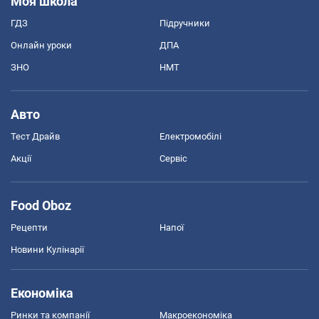
Моя школа
ГДЗ
Підручники
Онлайн уроки
ДПА
ЗНО
НМТ
Авто
Тест Драйв
Електромобілі
Акції
Сервіс
Food Oboz
Рецепти
Напої
Новини Кулінарії
Економіка
Ринки та компанії
Макроекономіка