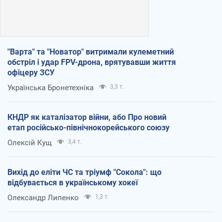
"Варта" та "Новатор" витримали кулеметний
обстріл і удар FPV-дрона, врятувавши життя
офіцеру ЗСУ
Українська Бронетехніка
3,3 т.
КНДР як каталізатор війни, або Про новий
етап російсько-північнокорейського союзу
Олексій Кущ
3,4 т.
Вихід до еліти ЧС та тріумф "Сокола": що
відбувається в українському хокеї
Олександр Липенко
1,3 т.