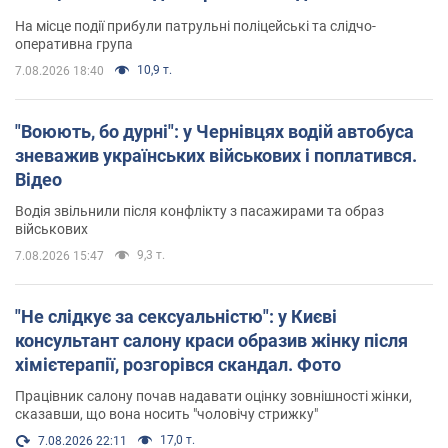
На місце події прибули патрульні поліцейські та слідчо-
оперативна група
10,9 т.
7.08.2026 18:40
"Воюють, бо дурні": у Чернівцях водій автобуса
зневажив українських військових і поплатився.
Відео
Водія звільнили після конфлікту з пасажирами та образ
військових
9,3 т.
7.08.2026 15:47
"Не слідкує за сексуальністю": у Києві
консультант салону краси образив жінку після
хімієтерапії, розгорівся скандал. Фото
Працівник салону почав надавати оцінку зовнішності жінки,
сказавши, що вона носить "чоловічу стрижку"
17,0 т.
7.08.2026 22:11