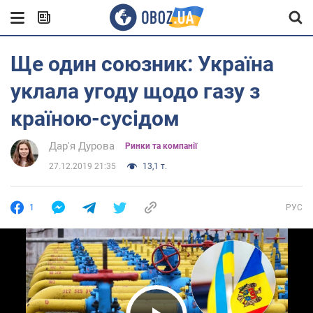
Ще один союзник: Україна
уклала угоду щодо газу з
країною-сусідом
Дар'я Дурова
Ринки та компанії
27.12.2019 21:35
13,1 т.
1
РУС