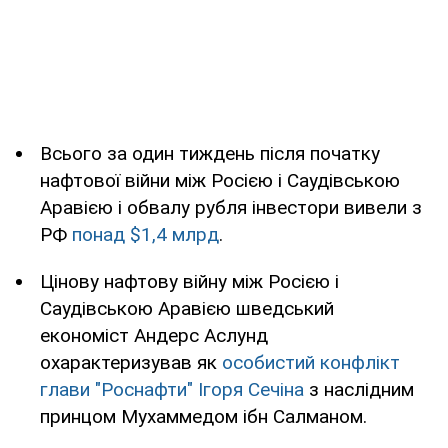
Всього за один тиждень після початку
нафтової війни між Росією і Саудівською
Аравією і обвалу рубля інвестори вивели з
РФ
понад $1,4 млрд
.
Цінову нафтову війну між Росією і
Саудівською Аравією шведський
економіст Андерс Аслунд
охарактеризував як
особистий конфлікт
глави "Роснафти" Ігоря Сечіна
з наслідним
принцом Мухаммедом ібн Салманом.