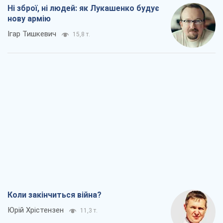
Ні зброї, ні людей: як Лукашенко будує
нову армію
Ігар Тишкевич
15,8 т.
Коли закінчиться війна?
Юрій Хрістензен
11,3 т.