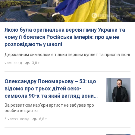
Якою була оригінальна версія гімну України та
чому її боялася Російська імперія: про це не
розповідають у школі
Державним символом є тільки перший куплет та приспів пісні
час назад
3,0 т.
Олександру Пономарьову – 53: що
відомо про трьох дітей секс-
символа 90-х та який вигляд вони
мають
За розвитком кар'єри артист не забував про
особисте щастя
6 часов назад
6,8 т.