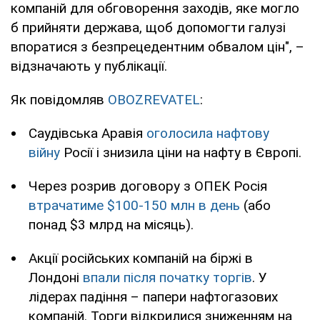
компаній для обговорення заходів, яке могло
б прийняти держава, щоб допомогти галузі
впоратися з безпрецедентним обвалом цін", –
відзначають у публікації.
Як повідомляв
OBOZREVATEL
:
Саудівська Аравія
оголосила нафтову
війну
Росії і знизила ціни на нафту в Європі.
Через розрив договору з ОПЕК Росія
втрачатиме $100-150 млн в день
(або
понад $3 млрд на місяць).
Акції російських компаній на біржі в
Лондоні
впали після початку торгів
. У
лідерах падіння – папери нафтогазових
компаній. Торги відкрилися зниженням на