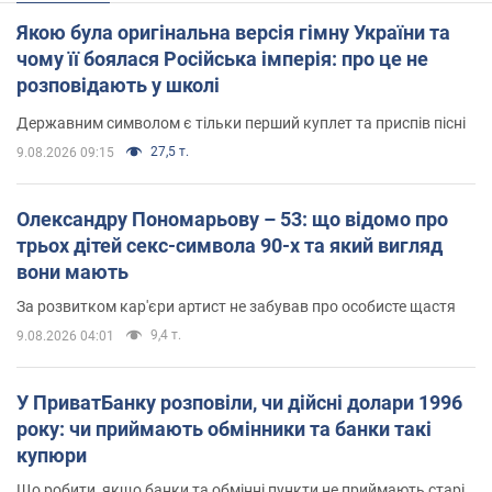
Якою була оригінальна версія гімну України та
чому її боялася Російська імперія: про це не
розповідають у школі
Державним символом є тільки перший куплет та приспів пісні
27,5 т.
9.08.2026 09:15
Олександру Пономарьову – 53: що відомо про
трьох дітей секс-символа 90-х та який вигляд
вони мають
За розвитком кар'єри артист не забував про особисте щастя
9,4 т.
9.08.2026 04:01
У ПриватБанку розповіли, чи дійсні долари 1996
року: чи приймають обмінники та банки такі
купюри
Що робити, якщо банки та обмінні пункти не приймають старі