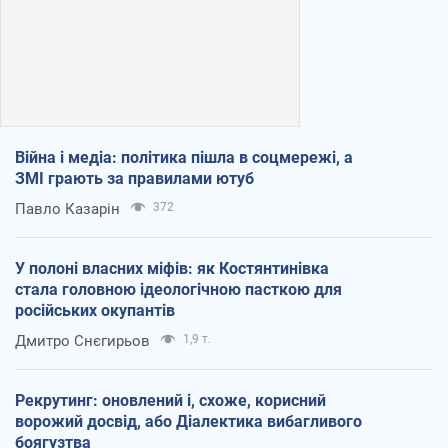
Війна і медіа: політика пішла в соцмережі, а
ЗМІ грають за правилами ютуб
Павло Казарін
372
У полоні власних міфів: як Костянтинівка
стала головною ідеологічною пасткою для
російських окупантів
Дмитро Снєгирьов
1,9 т.
Рекрутинг: оновлений і, схоже, корисний
ворожий досвід, або Діалектика вибагливого
боягузтва