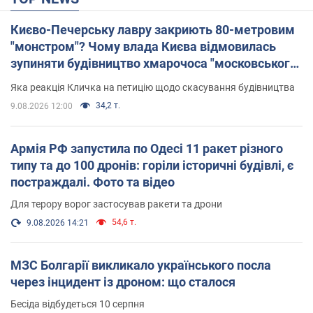
Києво-Печерську лавру закриють 80-метровим
"монстром"? Чому влада Києва відмовилась
зупиняти будівництво хмарочоса "московського
вірянина"
Яка реакція Кличка на петицію щодо скасування будівництва
34,2 т.
9.08.2026 12:00
Армія РФ запустила по Одесі 11 ракет різного
типу та до 100 дронів: горіли історичні будівлі, є
постраждалі. Фото та відео
Для терору ворог застосував ракети та дрони
54,6 т.
9.08.2026 14:21
МЗС Болгарії викликало українського посла
через інцидент із дроном: що сталося
Бесіда відбудеться 10 серпня