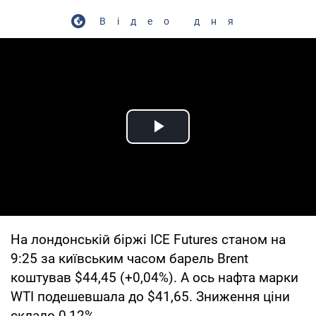
Відео дня
Play Video
На лондонській біржі ICE Futures станом на
9:25 за київським часом барель Brent
коштував $44,45 (+0,04%). А ось нафта марки
WTI подешевшала до $41,65. Зниження ціни
склало 0,12%.