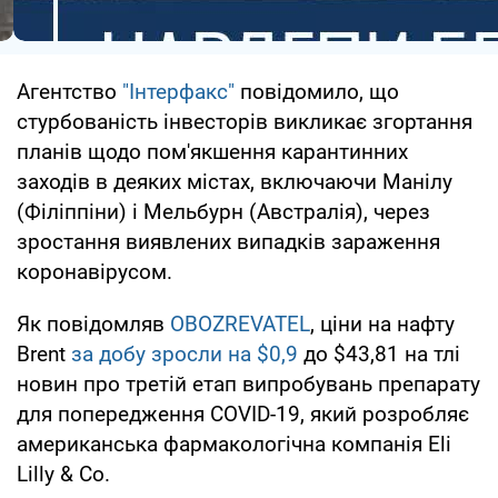
Агентство
"Інтерфакс"
повідомило, що
стурбованість інвесторів викликає згортання
планів щодо пом'якшення карантинних
заходів в деяких містах, включаючи Манілу
(Філіппіни) і Мельбурн (Австралія), через
зростання виявлених випадків зараження
коронавірусом.
Як повідомляв
OBOZREVATEL
, ціни на нафту
Brent
за добу зросли на $0,9
до $43,81 на тлі
новин про третій етап випробувань препарату
для попередження COVID-19, який розробляє
американська фармакологічна компанія Eli
Lilly & Co.