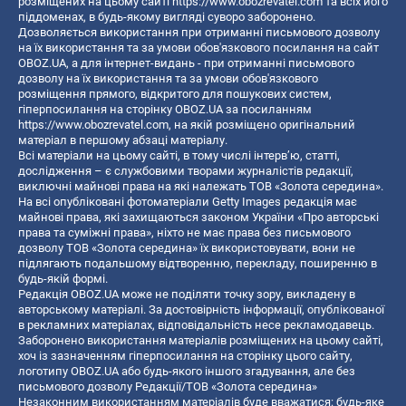
розміщених на цьому сайті
https://www.obozrevatel.com
та всіх його
піддоменах, в будь-якому вигляді суворо заборонено.
Дозволяється використання при отриманні письмового дозволу
на їх використання та за умови обов'язкового посилання на сайт
OBOZ.UA, а для інтернет-видань - при отриманні письмового
дозволу на їх використання та за умови обов'язкового
розміщення прямого, відкритого для пошукових систем,
гіперпосилання на сторінку OBOZ.UA за посиланням
https://www.obozrevatel.com
, на якій розміщено оригінальний
матеріал в першому абзаці матеріалу.
Всі матеріали на цьому сайті, в тому числі інтерв’ю, статті,
дослідження – є службовими творами журналістів редакції,
виключні майнові права на які належать ТОВ «Золота середина».
На всі опубліковані фотоматеріали Getty Images редакція має
майнові права, які захищаються законом України «Про авторські
права та суміжні права», ніхто не має права без письмового
дозволу ТОВ «Золота середина» їх використовувати, вони не
підлягають подальшому відтворенню, перекладу, поширенню в
будь-якій формі.
Редакція OBOZ.UA може не поділяти точку зору, викладену в
авторському матеріалі. За достовірність інформації, опублікованої
в рекламних матеріалах, відповідальність несе рекламодавець.
Заборонено використання матеріалів розміщених на цьому сайті,
хоч із зазначенням гіперпосилання на сторінку цього сайту,
логотипу OBOZ.UA або будь-якого іншого згадування, але без
письмового дозволу Редакції/ТОВ «Золота середина»
Незаконним використанням матеріалів буде вважатися: будь-яке