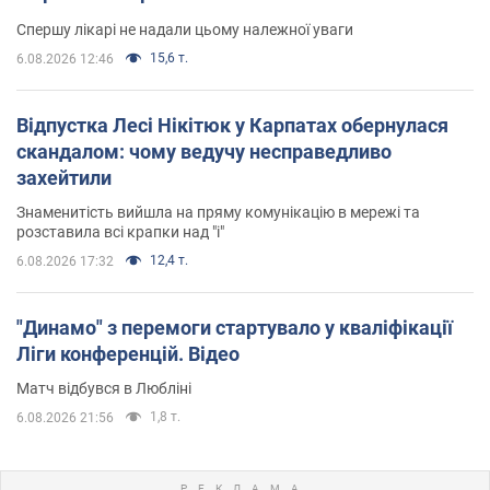
Спершу лікарі не надали цьому належної уваги
15,6 т.
6.08.2026 12:46
Відпустка Лесі Нікітюк у Карпатах обернулася
скандалом: чому ведучу несправедливо
захейтили
Знаменитість вийшла на пряму комунікацію в мережі та
розставила всі крапки над "і"
12,4 т.
6.08.2026 17:32
"Динамо" з перемоги стартувало у кваліфікації
Ліги конференцій. Відео
Матч відбувся в Любліні
1,8 т.
6.08.2026 21:56