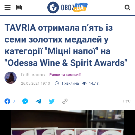
TAVRIA отримала п’ять із
семи золотих медалей у
категорії "Міцні напої" на
"Odessa Wine & Spirit Awards"
Гліб Іванов
Ринки та компанії
26.05.2021 19:13
1 хвилина
14,7 т.
0
РУС