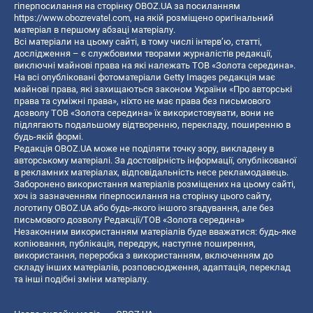
гіперпосилання на сторінку OBOZ.UA за посиланням
https://www.obozrevatel.com
, на якій розміщено оригінальний
матеріал в першому абзаці матеріалу.
Всі матеріали на цьому сайті, в тому числі інтерв’ю, статті,
дослідження – є службовими творами журналістів редакції,
виключні майнові права на які належать ТОВ «Золота середина».
На всі опубліковані фотоматеріали Getty Images редакція має
майнові права, які захищаються законом України «Про авторські
права та суміжні права», ніхто не має права без письмового
дозволу ТОВ «Золота середина» їх використовувати, вони не
підлягають подальшому відтворенню, перекладу, поширенню в
будь-якій формі.
Редакція OBOZ.UA може не поділяти точку зору, викладену в
авторському матеріалі. За достовірність інформації, опублікованої
в рекламних матеріалах, відповідальність несе рекламодавець.
Заборонено використання матеріалів розміщених на цьому сайті,
хоч із зазначенням гіперпосилання на сторінку цього сайту,
логотипу OBOZ.UA або будь-якого іншого згадування, але без
письмового дозволу Редакції/ТОВ «Золота середина»
Незаконним використанням матеріалів буде вважатися: будь-яке
копiювання, публiкацiя, передрук, наступне поширення,
використання, переробка з використанням, включенням до
складу інших матеріалів, розповсюдження, адаптація, переклад
та інші подібні зміни матеріалу.