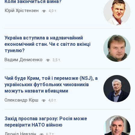
Коли закінчиться війна?
Юрій Хрістензен
4,0 т.
Україна вступила в надзвичайний
економічний стан. Чи є світло вкінці
тунелю?
Вадим Денисенко
3,5 т.
Чий буде Крим, той і переможе (NSJ), а
українських футбольних чиновників
можуть назвати вбивцями
Олександр Кірш
4,0 т.
Захід проспав загрозу: Росія може
перевірити НАТО війною
Леонід Невзлін
6,7 т.