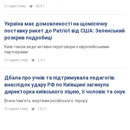
5 годин тому
28,6 т.
Україна має домовленості на щомісячну
поставку ракет до Patriot від США: Зеленський
розкрив подробиці
Київ також веде активні переговори з європейськими
партнерами
2 години тому
2,4 т.
Дбала про учнів та підтримувала педагогів:
внаслідок удару РФ по Київщині загинула
директорка київського ліцею, її чоловік та онук
Вічна пам'ять жертвам російського терору
3 години тому
14,2 т.