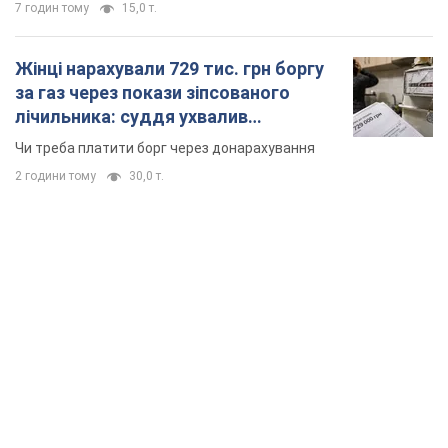
7 годин тому
15,0 т.
Жінці нарахували 729 тис. грн боргу
за газ через покази зіпсованого
лічильника: суддя ухвалив
неочікуване рішення
Чи треба платити борг через донарахування
2 години тому
30,0 т.