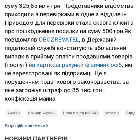
суму 325,85 млн грн. Представники відомства
приходили з перевірками в одне з відділень.
Приводом для перевірки стала скарга клієнта
про пошкодження посилки на суму 500 грн.Як
повідомляв
OBOZREVATEL
, в Державній
податковій службі констатують збільшення
випадків прийому оплати продавцями товарів
(послуг)
на карткові рахунки фізичних осіб
, які
не зареєстровані як підприємці. Це є
порушенням податкового законодавства, за
яке загрожує штраф до 85 тис. грн і
конфіскація майна.
Україна
новини України
Нова пошта (NOVA)
штрафи
Владис
Редакційна політика