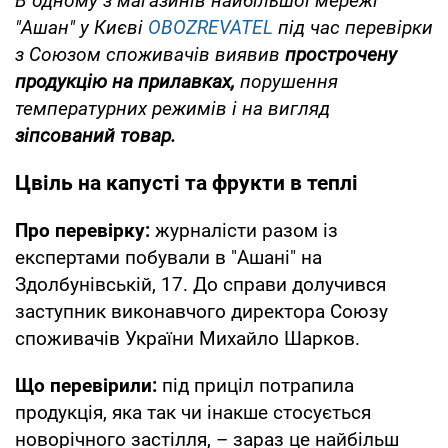
В одному з магазинів найбільшої мережі
"Ашан" у Києві
OBOZREVATEL
під час перевірки
з Союзом споживачів виявив
прострочену
продукцію на прилавках,
порушення
температурних режимів і на вигляд
зіпсований товар.
Цвіль на капусті та фрукти в теплі
Про перевірку:
журналісти разом із
експертами побували в "Ашані" на
Здолбунівській, 17. До справи долучився
заступник виконавчого директора Союзу
споживачів України Михайло Шарков.
Що перевірили:
під приціл потрапила
продукція, яка так чи інакше стосується
новорічного застілля, – зараз це найбільш