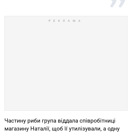
Частину риби група віддала співробітниці
магазину Наталії, щоб її утилізували, а одну