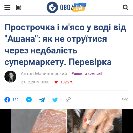
Прострочка і м'ясо у воді від
"Ашана": як не отруїтися
через недбалість
супермаркету. Перевірка
Антон Малиновський
Ринки та компанії
23.12.2019 18:00
102,9 т.
152
РУС