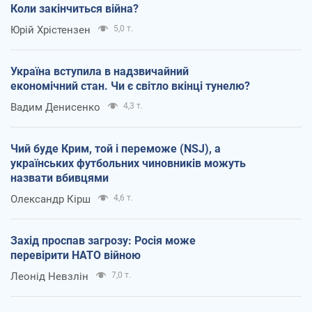
Коли закінчиться війна?
Юрій Хрістензен
5,0 т.
Україна вступила в надзвичайний
економічний стан. Чи є світло вкінці тунелю?
Вадим Денисенко
4,3 т.
Чий буде Крим, той і переможе (NSJ), а
українських футбольних чиновників можуть
назвати вбивцями
Олександр Кірш
4,6 т.
Захід проспав загрозу: Росія може
перевірити НАТО війною
Леонід Невзлін
7,0 т.