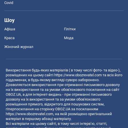
Covid
Шоу
Афіша
Плітки
Краса
Мода
Жіночий журнал
Використання будь-яких матеріалів ( в тому числі фото- та відео-),
розміщених на цьому сайті
https://www.obozrevatel.com
та всіх його
піддоменах, в будь-якому вигляді суворо заборонено.
Дозволяється використання при отриманні письмового дозволу
на їх використання та за умови обов'язкового посилання на сайт
OBOZ.UA, а для інтернет-видань - при отриманні письмового
дозволу на їх використання та за умови обов'язкового
розміщення прямого, відкритого для пошукових систем,
гіперпосилання на сторінку OBOZ.UA за посиланням
https://www.obozrevatel.com
, на якій розміщено оригінальний
матеріал в першому абзаці матеріалу.
Всі матеріали на цьому сайті, в тому числі інтерв’ю, статті,