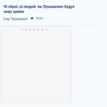
Ні зброї, ні людей: як Лукашенко будує
нову армію
Ігар Тишкевич
10,4 т.