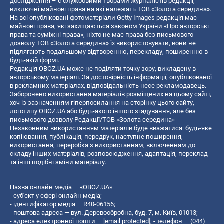
дослідження – є службовими творами журналістів редакції,
виключні майнові права на які належать ТОВ «Золота середина».
На всі опубліковані фотоматеріали Getty Images редакція має
майнові права, які захищаються законом України «Про авторські
права та суміжні права», ніхто не має права без письмового
дозволу ТОВ «Золота середина» їх використовувати, вони не
підлягають подальшому відтворенню, перекладу, поширенню в
будь-якій формі.
Редакція OBOZ.UA може не поділяти точку зору, викладену в
авторському матеріалі. За достовірність інформації, опублікованої
в рекламних матеріалах, відповідальність несе рекламодавець.
Заборонено використання матеріалів розміщених на цьому сайті,
хоч із зазначенням гіперпосилання на сторінку цього сайту,
логотипу OBOZ.UA або будь-якого іншого згадування, але без
письмового дозволу Редакції/ТОВ «Золота середина»
Незаконним використанням матеріалів буде вважатися: будь-яке
копiювання, публiкацiя, передрук, наступне поширення,
використання, переробка з використанням, включенням до
складу інших матеріалів, розповсюдження, адаптація, переклад
та інші подібні зміни матеріалу.
Назва онлайн медіа — «OBOZ.UA»
- суб'єкт у сфері онлайн медіа;
- ідентифікатор медіа — R40-06156;
- поштова адреса — вул. Деревообробна, буд. 7, м. Київ, 01013;
- адреса електронної пошти —
[email protected]
; - телефон — (044)