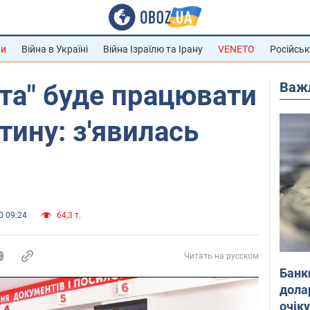
ни
Війна в Україні
Війна Ізраїлю та Ірану
VENETO
Російськ
Важ
та" буде працювати
тину: з'явилась
0 09:24
64,3 т.
Читать на русском
Банк
дола
очік