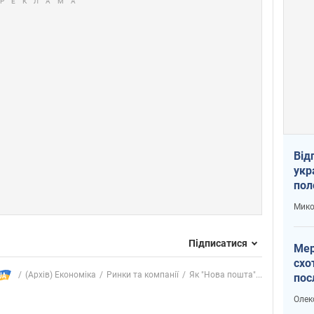
Від
укр
пол
укр
Мико
Підписатися
Мер
схо
(Архів) Економіка
Ринки та компанії
Як "Нова пошта"...
пос
укр
Олек