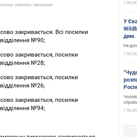
7.08.20
У Єк
Wildb
сово закривається. Всі посилки
дим. 
відділення №90;
Не доп
сово закривається, посилки
7.08.20
відділення №28;
"Чуд
сово закривається, посилки
розпо
відділення №26;
Росі
Фото
Чолові
сово закривається, посилки
справ
відділення №94;
7.08.20
оморську тимчасово закривається,