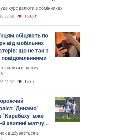
уде курс валюти в обмінниках
150,5 т.
26 22:58
їнцям обіцяють по
рн від мобільних
торів: що не так з
 повідомленнями
потрапити в пастку
їв
15,3 т.
26 21:02
орожчий
оліст "Динамо"
в "Карабаху" вже
-й хвилині матчу.
о
ок відбувається в
і