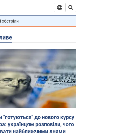
і обстріли
ливе
и "готуються" до нового курсу
ра: українцям розповіли, чого
увати найближчими днями