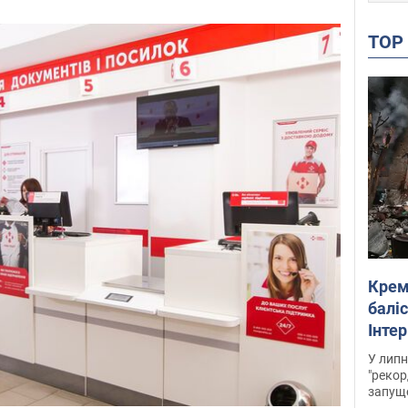
TO
Крем
баліс
Інте
У липн
"рекор
запуще