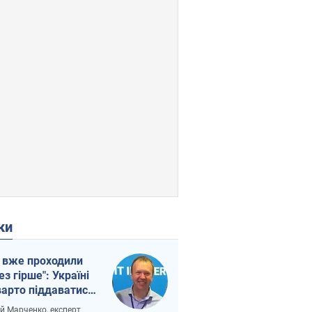
ки
 вже проходили
ез гірше": Україні
варто піддаватися
вірі через
ій Марченко, експерт