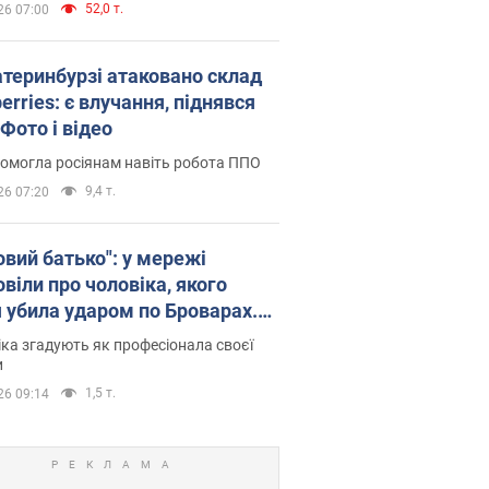
52,0 т.
26 07:00
атеринбурзі атаковано склад
erries: є влучання, піднявся
Фото і відео
омогла росіянам навіть робота ППО
9,4 т.
26 07:20
овий батько": у мережі
віли про чоловіка, якого
я убила ударом по Броварах.
ка згадують як професіонала своєї
и
1,5 т.
26 09:14