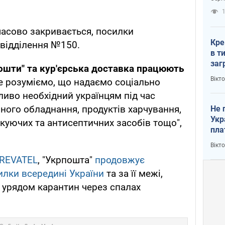
рак
1
асово закривається, посилки
Кре
відділення №150.
в т
заг
пошти" та кур'єрська доставка працюють
лог
Вікт
 розуміємо, що надаємо соціально
ливо необхідний українцям під час
ного обладнання, продуктів харчування,
Не 
Укр
ікуючих та антисептичних засобів тощо",
пла
Вікт
REVATEL
, "Укрпошта"
продовжує
илки всередині України
та за її межі,
урядом карантин через спалах