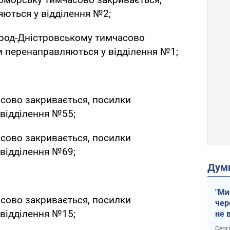
ються у відділення №2;
ород-Дністровському тимчасово
и перенаправляються у відділення №1;
сово закривається, посилки
відділення №55;
сово закривається, посилки
відділення №69;
Дум
"Ми
сово закривається, посилки
чер
відділення №15;
не 
зне
Серг