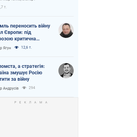
етний терор
,7 т.
мль переносить війну
ил Європи: під
розою критична
істика
12,6 т.
ор Ягун
помста, а стратегія:
аїна змушує Росію
тити за війну
294
ор Андрусів