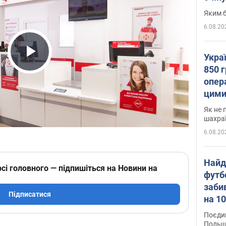
Яким б
6.08.20
Укра
Play Video
850 г
опера
цими
Як не 
шахра
6.08.20
Найд
сі головного — підпишіться на Новини на
футб
заби
Підписатися
на 10
Віде
Поєдин
Польщ