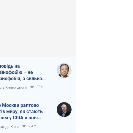
повідь на
аїнофобію – не
онофобія, а сильна
аїнська держава
336
ла Княжицький
 Москви раптово
тів миру, як стають
лом у США й нові
аїнські топ-рейтинги
2,4 т.
сандр Кірш