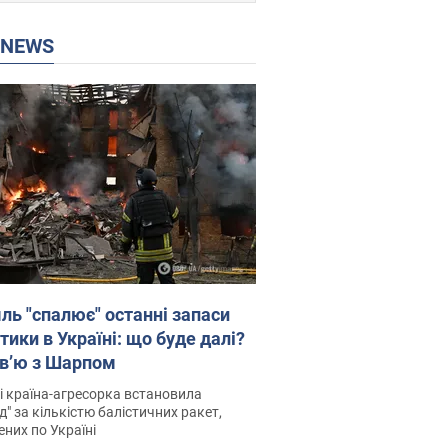
P NEWS
ль "спалює" останні запаси
тики в Україні: що буде далі?
рв’ю з Шарпом
і країна-агресорка встановила
д" за кількістю балістичних ракет,
них по Україні