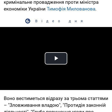
кримінальне провадження проти міністра
економіки України
Тимофія Милованова
.
Відео дня
Play Video
Воно вестиметься відразу за трьома статтями
– "Зловживання владою", "Протидія законній
діяльності", "Грубе порушення угоди про