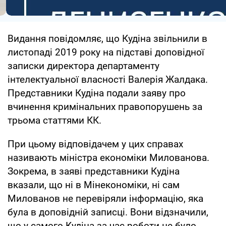
Видання повідомляє, що Кудіна звільнили в
листопаді 2019 року на підставі доповідної
записки директора департаменту
інтелектуальної власності Валерія Жалдака.
Представники Кудіна подали заяву про
вчинення кримінальних правопорушень за
трьома статтями КК.
При цьому відповідачем у цих справах
називають міністра економіки Милованова.
Зокрема, в заяві представники Кудіна
вказали, що ні в Мінекономіки, ні сам
Милованов не перевіряли інформацію, яка
була в доповідній записці. Вони відзначили,
що у самого Кудіна за час роботи не було