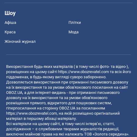
Шоу
Афіша
Плітки
Краса
Мода
Жіночий журнал
Використання будь-яких матеріалів ( в тому числі фото- та відео-),
розміщених на цьому сайті
https://www.obozrevatel.com
та всіх його
піддоменах, в будь-якому вигляді суворо заборонено.
Дозволяється використання при отриманні письмового дозволу
на їх використання та за умови обов'язкового посилання на сайт
OBOZ.UA, а для інтернет-видань - при отриманні письмового
дозволу на їх використання та за умови обов'язкового
розміщення прямого, відкритого для пошукових систем,
гіперпосилання на сторінку OBOZ.UA за посиланням
https://www.obozrevatel.com
, на якій розміщено оригінальний
матеріал в першому абзаці матеріалу.
Всі матеріали на цьому сайті, в тому числі інтерв’ю, статті,
дослідження – є службовими творами журналістів редакції,
виключні майнові права на які належать ТОВ «Золота середина».