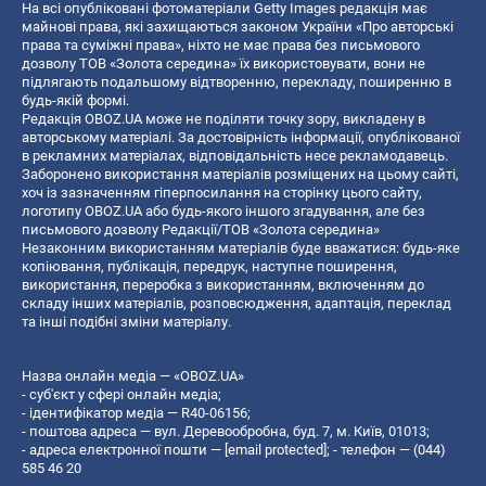
На всі опубліковані фотоматеріали Getty Images редакція має
майнові права, які захищаються законом України «Про авторські
права та суміжні права», ніхто не має права без письмового
дозволу ТОВ «Золота середина» їх використовувати, вони не
підлягають подальшому відтворенню, перекладу, поширенню в
будь-якій формі.
Редакція OBOZ.UA може не поділяти точку зору, викладену в
авторському матеріалі. За достовірність інформації, опублікованої
в рекламних матеріалах, відповідальність несе рекламодавець.
Заборонено використання матеріалів розміщених на цьому сайті,
хоч із зазначенням гіперпосилання на сторінку цього сайту,
логотипу OBOZ.UA або будь-якого іншого згадування, але без
письмового дозволу Редакції/ТОВ «Золота середина»
Незаконним використанням матеріалів буде вважатися: будь-яке
копiювання, публiкацiя, передрук, наступне поширення,
використання, переробка з використанням, включенням до
складу інших матеріалів, розповсюдження, адаптація, переклад
та інші подібні зміни матеріалу.
Назва онлайн медіа — «OBOZ.UA»
- суб'єкт у сфері онлайн медіа;
- ідентифікатор медіа — R40-06156;
- поштова адреса — вул. Деревообробна, буд. 7, м. Київ, 01013;
- адреса електронної пошти —
[email protected]
; - телефон — (044)
585 46 20