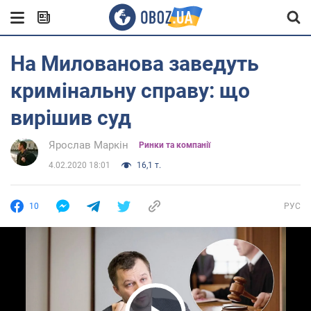
На Милованова заведуть
кримінальну справу: що
вирішив суд
Ярослав Маркін
Ринки та компанії
4.02.2020 18:01
16,1 т.
10
РУС