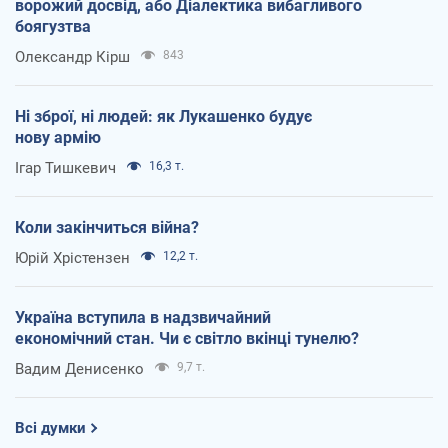
ворожий досвід, або Діалектика вибагливого
боягузтва
Олександр Кірш
843
Ні зброї, ні людей: як Лукашенко будує
нову армію
Ігар Тишкевич
16,3 т.
Коли закінчиться війна?
Юрій Хрістензен
12,2 т.
Україна вступила в надзвичайний
економічний стан. Чи є світло вкінці тунелю?
Вадим Денисенко
9,7 т.
Всі думки