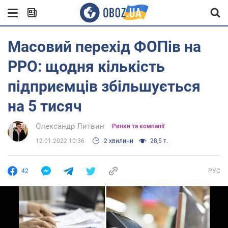
Масовий перехід ФОПів на
РРО: щодня кількість
підприємців збільшується
на 5 тисяч
Олександр Литвин
Ринки та компанії
12.01.2022 10:36
2 хвилини
28,5 т.
42
РУС