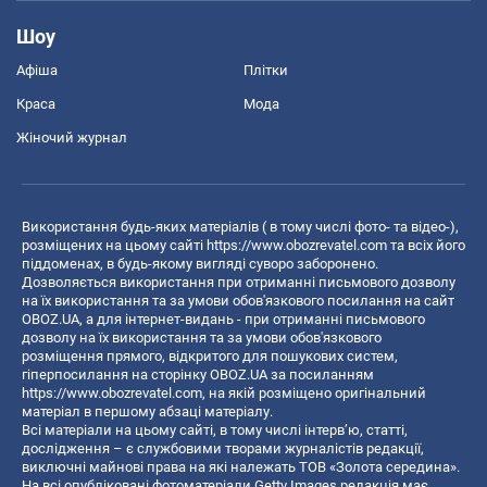
Шоу
Афіша
Плітки
Краса
Мода
Жіночий журнал
Використання будь-яких матеріалів ( в тому числі фото- та відео-),
розміщених на цьому сайті
https://www.obozrevatel.com
та всіх його
піддоменах, в будь-якому вигляді суворо заборонено.
Дозволяється використання при отриманні письмового дозволу
на їх використання та за умови обов'язкового посилання на сайт
OBOZ.UA, а для інтернет-видань - при отриманні письмового
дозволу на їх використання та за умови обов'язкового
розміщення прямого, відкритого для пошукових систем,
гіперпосилання на сторінку OBOZ.UA за посиланням
https://www.obozrevatel.com
, на якій розміщено оригінальний
матеріал в першому абзаці матеріалу.
Всі матеріали на цьому сайті, в тому числі інтерв’ю, статті,
дослідження – є службовими творами журналістів редакції,
виключні майнові права на які належать ТОВ «Золота середина».
На всі опубліковані фотоматеріали Getty Images редакція має