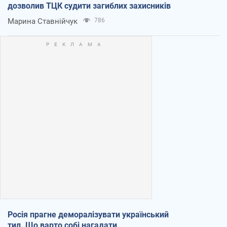
дозволив ТЦК судити загиблих захисників
Марина Ставнійчук
786
Росія прагне деморалізувати український
тил. Що варто собі нагадати