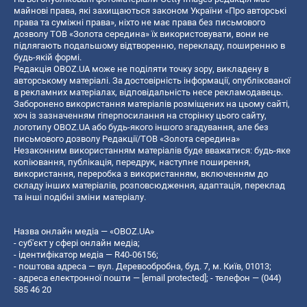
майнові права, які захищаються законом України «Про авторські
права та суміжні права», ніхто не має права без письмового
дозволу ТОВ «Золота середина» їх використовувати, вони не
підлягають подальшому відтворенню, перекладу, поширенню в
будь-якій формі.
Редакція OBOZ.UA може не поділяти точку зору, викладену в
авторському матеріалі. За достовірність інформації, опублікованої
в рекламних матеріалах, відповідальність несе рекламодавець.
Заборонено використання матеріалів розміщених на цьому сайті,
хоч із зазначенням гіперпосилання на сторінку цього сайту,
логотипу OBOZ.UA або будь-якого іншого згадування, але без
письмового дозволу Редакції/ТОВ «Золота середина»
Незаконним використанням матеріалів буде вважатися: будь-яке
копiювання, публiкацiя, передрук, наступне поширення,
використання, переробка з використанням, включенням до
складу інших матеріалів, розповсюдження, адаптація, переклад
та інші подібні зміни матеріалу.
Назва онлайн медіа — «OBOZ.UA»
- суб'єкт у сфері онлайн медіа;
- ідентифікатор медіа — R40-06156;
- поштова адреса — вул. Деревообробна, буд. 7, м. Київ, 01013;
- адреса електронної пошти —
[email protected]
; - телефон — (044)
585 46 20