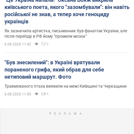
київського поета, якого "зазомбували": він навіть
російської не знав, а тепер хоче геноциду
українців
Як зазначила артистка, письменник був фанатом України, але
після переїзду в РФ йому "промили мозок"
7,2 т.
6.08.2026 11:42
"Був знесилений": в Україні врятували
пораненого грифа, який обрав для себе
нетиповий маршрут. Фото
Травмованого птаха виявили на межі Київщині та Черкащини
2,8 т.
6.08.2026 11:09