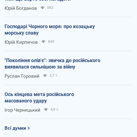
Юрій Богданов
882
Господарі Чорного моря: про козацьку
морську славу
Юрій Кирпичов
840
"Покоління олів'є": звичка до російського
виявилася сильнішою за війну
Руслан Горовий
3,7 т.
Ось кінцева мета російського
масованого удару
Ігор Чернецький
4,9 т.
Всі думки