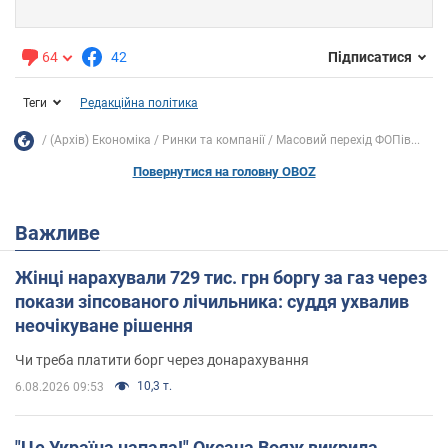
64
42
Підписатися
Теги
Редакційна політика
(Архів) Економіка
Ринки та компанії
Масовий перехід ФОПів...
Повернутися на головну OBOZ
Важливе
Жінці нарахували 729 тис. грн боргу за газ через
покази зіпсованого лічильника: суддя ухвалив
неочікуване рішення
Чи треба платити борг через донарахування
10,3 т.
6.08.2026 09:53
"Це Україна напала!" Оксана Вояж викрила