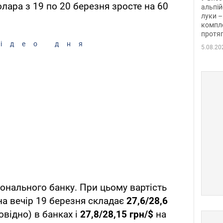
олара з 19 по 20 березня зросте на 60
альпій
луки –
компле
протяг
ідео дня
5.08.20
іонального банку. При цьому вартість
на вечір 19 березня складає
27,6/28,6
овідно) в банках і
27,8/28,15 грн/$
на