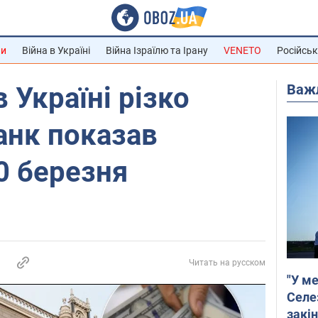
ни
Війна в Україні
Війна Ізраїлю та Ірану
VENETO
Російськ
Важ
 Україні різко
анк показав
20 березня
Читать на русском
"У ме
Селе
закін