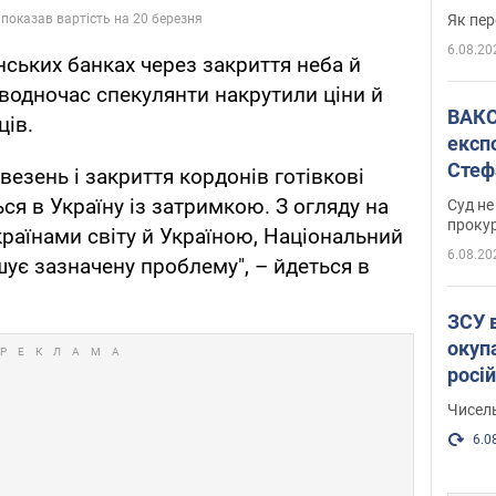
Як пер
6.08.20
нських банках через закриття неба й
 водночас спекулянти накрутили ціни й
ВАКС обрав 
ців.
експ
Стеф
езень і закриття кордонів готівкові
спра
ся в Україну із затримкою. З огляду на
Суд не
проку
країнами світу й Україною, Національний
6.08.20
шує зазначену проблему", – йдеться в
ЗСУ 
окуп
росі
Чисель
6.0