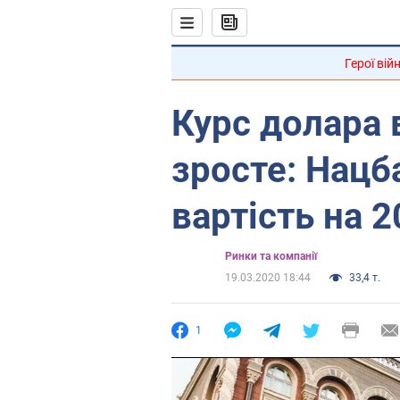
Герої вій
Курс долара в
зросте: Нацб
вартість на 
Ринки та компанії
19.03.2020 18:44
33,4 т.
1