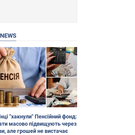
P NEWS
нці "хакнули" Пенсійний фонд:
ати масово підвищують через
ви, але грошей не вистачає