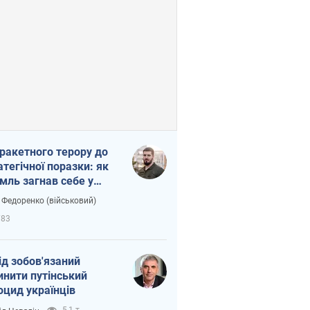
 ракетного терору до
атегічної поразки: як
мль загнав себе у
тку
 Федоренко (військовий)
783
ід зобов'язаний
инити путінський
оцид українців
5,1 т.