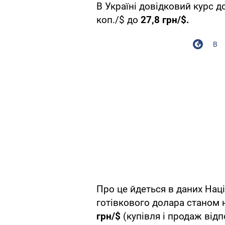
В Україні довідковий курс д
коп./$ до
27,8 грн/$.
В
Про це йдеться в даних Нац
готівкового долара станом 
грн/$
(купівля і продаж відп