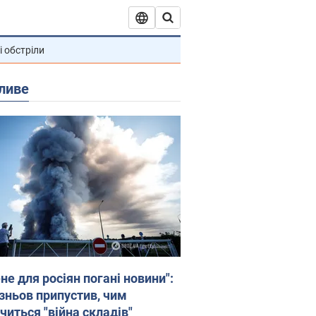
і обстріли
ливе
не для росіян погані новини":
зньов припустив, чим
читься "війна складів"