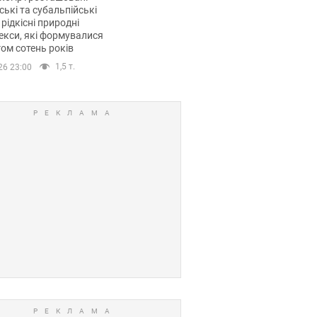
ські та субальпійські
 рідкісні природні
кси, які формувалися
ом сотень років
1,5 т.
26 23:00