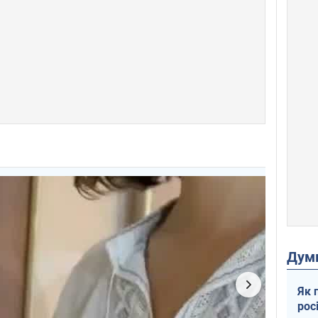
Дум
Як 
рос