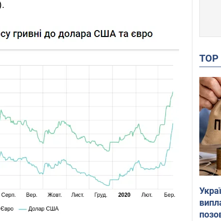
.
TO
Украї
випл
позо