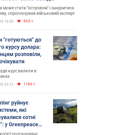
 може стати "островом" і зануритися
яву, спрогнозував військовий експерт
60,5 т.
26 16:00
и "готуються" до
го курсу долара:
їнцям розповіли,
 очікувати
уде курс валюти в
никах
118,6 т.
26 23:12
пінг руйнує
стеми, які
увалися сотні
": у Greenpeace
ли на сполох
когір'ї розташовані