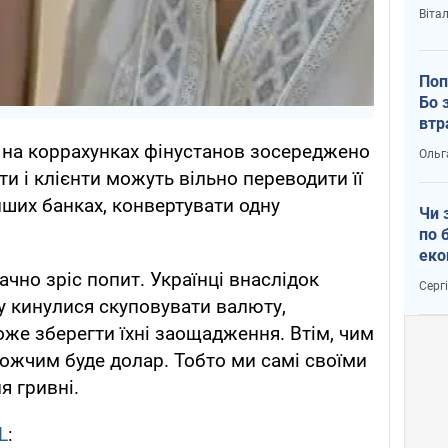
Віта
Поп
Бо 
втр
 на коррахунках фінустанов зосереджено
Ольг
и і клієнти можуть вільно переводити її
інших банках, конвертувати одну
Чи 
по 
еко
ачно зріс попит. Українці внаслідок
Серг
у кинулися скуповувати валюту,
же зберегти їхні заощадження. Втім, чим
ожчим буде долар. Тобто ми самі своїми
я гривні.
L
: