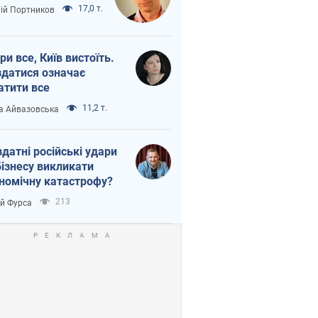
17,0 т.
лій Портников
ри все, Київ вистоїть.
здатися означає
атити все
11,2 т.
а Айвазовська
здатні російські удари
бізнесу викликати
номічну катастрофу?
213
ій Фурса