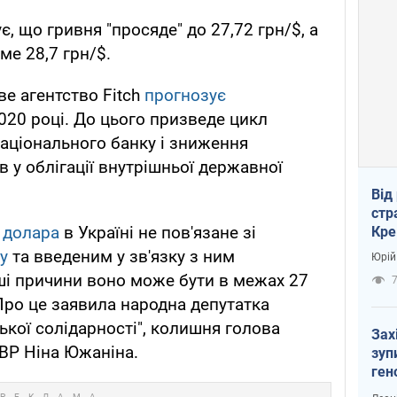
є, що гривня "просяде" до 27,72 грн/$, а
ме 28,7 грн/$.
е агентство Fitch
прогнозує
020 році. До цього призведе цикл
аціонального банку і зниження
 у облігації внутрішньої державної
Від
стр
 долара
в Україні не пов'язане зі
Кре
пас
у
та введеним у зв'язку з ним
Юрій
ші причини воно може бути в межах 27
 Про це заявила народна депутатка
ької солідарності", колишня голова
Зах
 ВР Ніна Южаніна.
зуп
ген