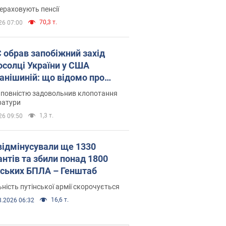
ераховують пенсії
70,3 т.
26 07:00
запобіжний захід
осолці України у США
анішиній: що відомо про
ву
 повністю задовольнив клопотання
ратури
1,3 т.
26 09:50
відмінусували ще 1330
антів та збили понад 1800
йських БПЛА – Генштаб
ність путінської армії скорочується
16,6 т.
8.2026 06:32