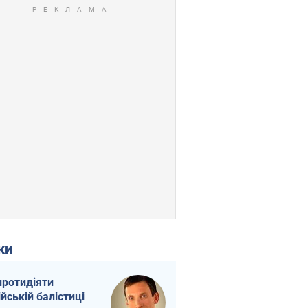
ки
протидіяти
ійській балістиці