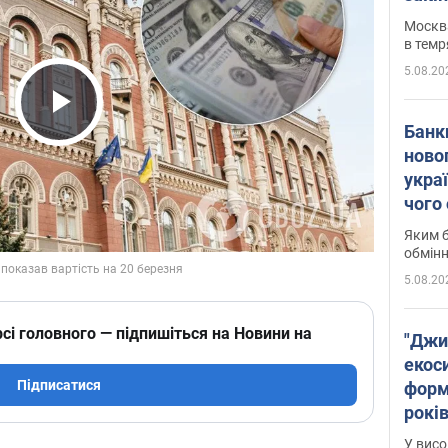
Москва
в темр
5.08.20
Play Video
Банк
ново
укра
чого
Яким б
обмін
5.08.20
сі головного — підпишіться на Новини на
"Джи
екоси
Підписатися
форм
років
заби
У висо