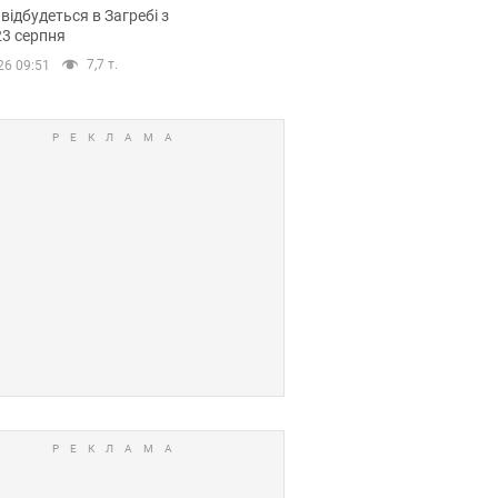
емпіонату Європи
 відбудеться в Загребі з
вних спортсменів
23 серпня
7,7 т.
26 09:51