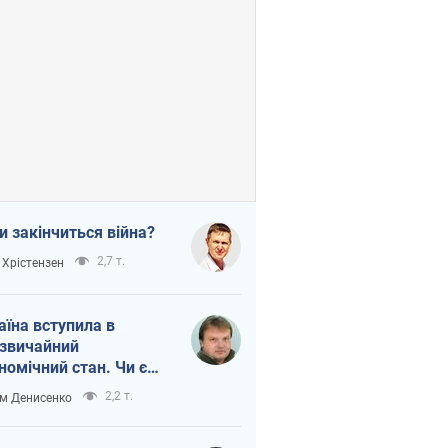
и закінчиться війна?
2,7 т.
 Хрістензен
аїна вступила в
звичайний
номічний стан. Чи є
тло вкінці тунелю?
2,2 т.
м Денисенко