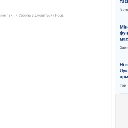
тає
і Пу
Вікт
 компанії
Європа відмовиться? Росії...
Мін
фун
мас
Олек
Ні 
Лук
арм
Ігар