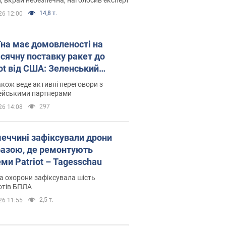
14,8 т.
26 12:00
їна має домовленості на
сячну поставку ракет до
iot від США: Зеленський
рив подробиці
акож веде активні переговори з
ейськими партнерами
297
26 14:08
меччині зафіксували дрони
базою, де ремонтують
ми Patriot – Tagesschau
 охорони зафіксувала шість
отів БПЛА
2,5 т.
26 11:55