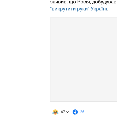
заявив, що Росія, добудував
"викрутити руки" Україні
.
67
26