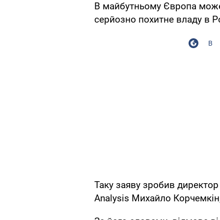
В майбутньому Європа може
серйозно похитне владу в Ро
В
Таку заяву зробив директор
Analysis Михайло Корчемкін,