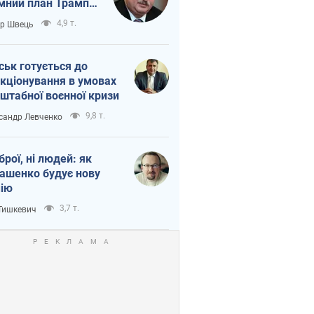
мний план Трампа
тіна?
4,9 т.
ор Швець
ськ готується до
кціонування в умовах
штабної воєнної кризи
9,8 т.
сандр Левченко
зброї, ні людей: як
ашенко будує нову
ію
3,7 т.
 Тишкевич