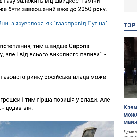
д газу залежить від швидкості зміни
оже бути завершений вже до 2050 року.
ни: з'ясувалося, як "газопровід Путіна"
TO
 потепління, тим швидше Європа
, але і від всього викопного палива", -
н газового ринку російська влада може
грошей і тим гірша позиція у влади. Але
Крем
, - додав він.
можл
майже
Інте
Думка,
ракети