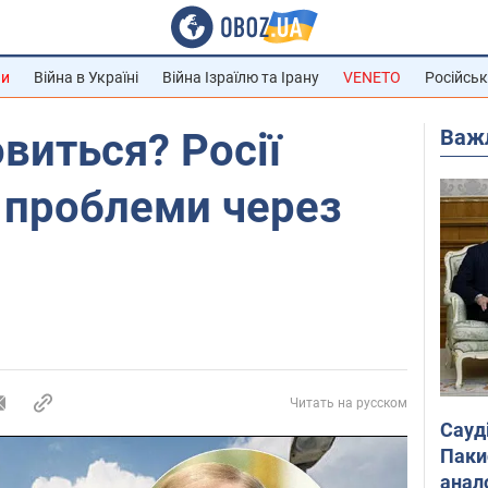
ни
Війна в Україні
Війна Ізраїлю та Ірану
VENETO
Російськ
Важ
виться? Росії
 проблеми через
Читать на русском
Сауд
Паки
анал