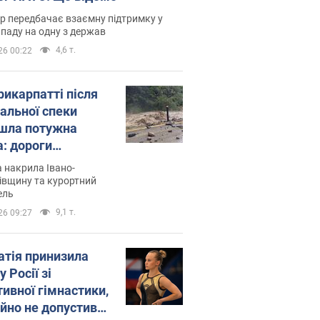
р передбачає взаємну підтримку у
ападу на одну з держав
4,6 т.
26 00:22
рикарпатті після
альної спеки
шла потужна
а: дороги
творились на
 накрила Івано-
. Відео
івщину та курортний
ель
9,1 т.
26 09:27
атія принизила
у Росії зі
тивної гімнастики,
ійно не допустивши