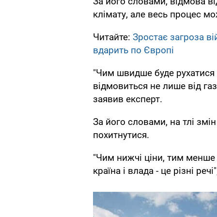
За його словами, відмова ві
клімату, але весь процес м
Читайте:
Зростає загроза вій
вдарить по Європі
"Чим швидше буде рухатися
відмовиться не лише від газу
заявив експерт.
За його словами, на тлі змі
похитнутися.
"Чим нижчі ціни, тим менше 
країна і влада - це різні речі"