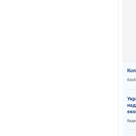
Кол
Юрій
Укр
над
еко
сві
Вади