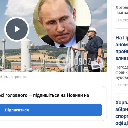
Догові
разі н
8.08.20
Play Video
На П
аном
прой
злив
пере
Негода
річки
Франк
Буков
8.08.20
сі головного — підпишіться на Новини на
Хорв
збірн
Підписатися
спор
офіц