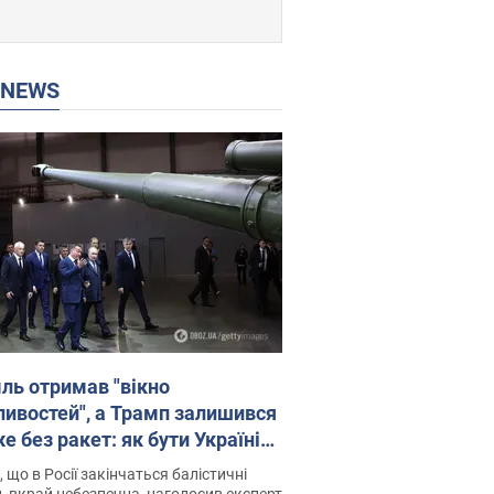
P NEWS
ль отримав "вікно
ивостей", а Трамп залишився
 без ракет: як бути Україні?
рв’ю з Мельником
 що в Росії закінчаться балістичні
, вкрай небезпечна, наголосив експерт