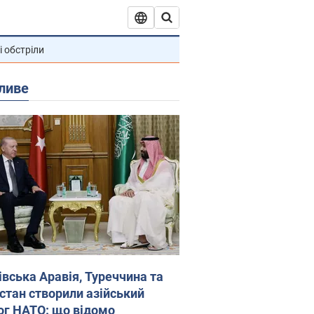
і обстріли
ливе
івська Аравія, Туреччина та
стан створили азійський
ог НАТО: що відомо