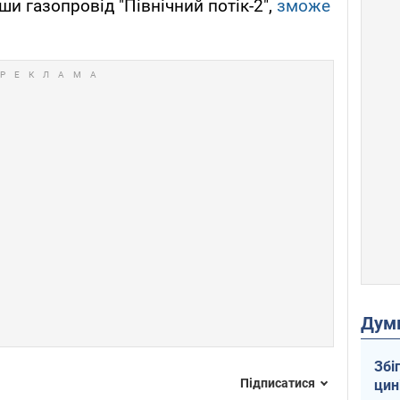
ши газопровід "Північний потік-2",
зможе
Дум
Збі
Підписатися
цин