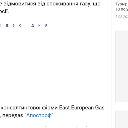
до ч
 відмовитися від споживання газу, що
Турнір
осно
13 по 
сії.
8.08.20
ідео дня
 консалтингової фірми East European Gas
 передає "
Апостроф
".