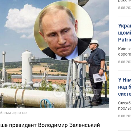
8.08.20
Укра
щомі
Patr
розк
Київ т
європ
8.08.20
У Ні
над 
систе
Служба
проль
8.08.20
ніше президент Володимир Зеленський