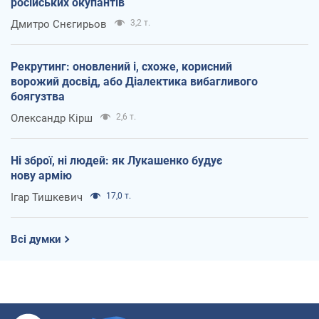
російських окупантів
Дмитро Снєгирьов
3,2 т.
Рекрутинг: оновлений і, схоже, корисний
ворожий досвід, або Діалектика вибагливого
боягузтва
Олександр Кірш
2,6 т.
Ні зброї, ні людей: як Лукашенко будує
нову армію
Ігар Тишкевич
17,0 т.
Всі думки