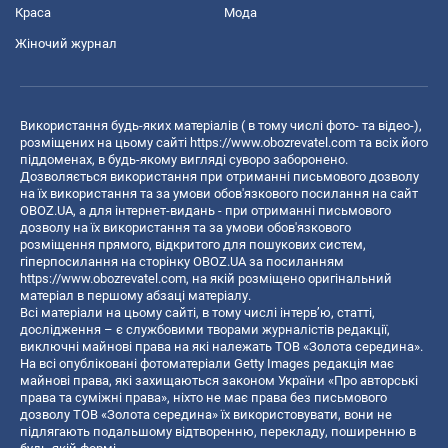
Краса
Мода
Жіночий журнал
Використання будь-яких матеріалів ( в тому числі фото- та відео-),
розміщених на цьому сайті
https://www.obozrevatel.com
та всіх його
піддоменах, в будь-якому вигляді суворо заборонено.
Дозволяється використання при отриманні письмового дозволу
на їх використання та за умови обов'язкового посилання на сайт
OBOZ.UA, а для інтернет-видань - при отриманні письмового
дозволу на їх використання та за умови обов'язкового
розміщення прямого, відкритого для пошукових систем,
гіперпосилання на сторінку OBOZ.UA за посиланням
https://www.obozrevatel.com
, на якій розміщено оригінальний
матеріал в першому абзаці матеріалу.
Всі матеріали на цьому сайті, в тому числі інтерв’ю, статті,
дослідження – є службовими творами журналістів редакції,
виключні майнові права на які належать ТОВ «Золота середина».
На всі опубліковані фотоматеріали Getty Images редакція має
майнові права, які захищаються законом України «Про авторські
права та суміжні права», ніхто не має права без письмового
дозволу ТОВ «Золота середина» їх використовувати, вони не
підлягають подальшому відтворенню, перекладу, поширенню в