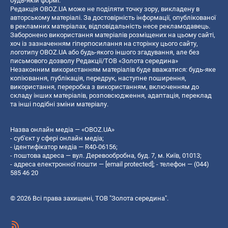
будь-якій формі.
Редакція OBOZ.UA може не поділяти точку зору, викладену в
авторському матеріалі. За достовірність інформації, опублікованої
в рекламних матеріалах, відповідальність несе рекламодавець.
Заборонено використання матеріалів розміщених на цьому сайті,
хоч із зазначенням гіперпосилання на сторінку цього сайту,
логотипу OBOZ.UA або будь-якого іншого згадування, але без
письмового дозволу Редакції/ТОВ «Золота середина»
Незаконним використанням матеріалів буде вважатися: будь-яке
копiювання, публiкацiя, передрук, наступне поширення,
використання, переробка з використанням, включенням до
складу інших матеріалів, розповсюдження, адаптація, переклад
та інші подібні зміни матеріалу.
Назва онлайн медіа — «OBOZ.UA»
- суб'єкт у сфері онлайн медіа;
- ідентифікатор медіа — R40-06156;
- поштова адреса — вул. Деревообробна, буд. 7, м. Київ, 01013;
- адреса електронної пошти —
[email protected]
; - телефон — (044)
585 46 20
© 2026 Всі права захищені, ТОВ "Золота середина".