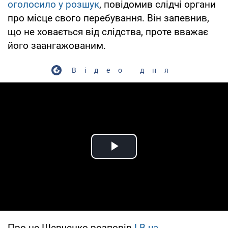
оголосило у розшук
, повідомив слідчі органи
про місце свого перебування. Він запевнив,
що не ховається від слідства, проте вважає
його заангажованим.
Відео дня
Play Video
Про це Шевченко розповів
LB.ua.