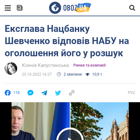
Ексглава Нацбанку
Шевченко відповів НАБУ на
оголошення його у розшук
Ксенія Капустинська
Ринки та компанії
25.10.2022 16:27
2 хвилини
10,9 т.
178
РУС