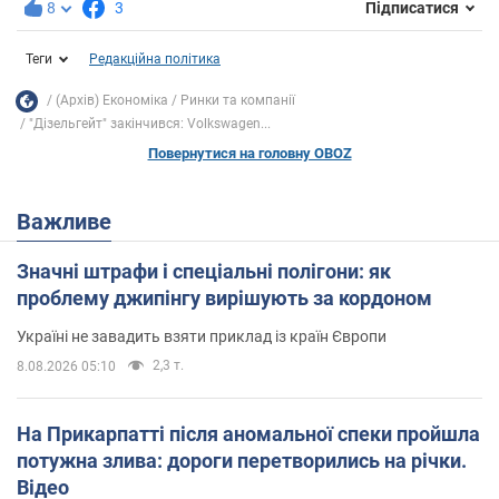
8
3
Підписатися
Теги
Редакційна політика
(Архів) Економіка
Ринки та компанії
"Дізельгейт" закінчився: Volkswagen...
Повернутися на головну OBOZ
Важливе
Значні штрафи і спеціальні полігони: як
проблему джипінгу вирішують за кордоном
Україні не завадить взяти приклад із країн Європи
2,3 т.
8.08.2026 05:10
На Прикарпатті після аномальної спеки пройшла
потужна злива: дороги перетворились на річки.
Відео