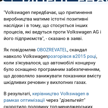
"Volkswagen передбачає, що припинення
виробництва матиме істотні позитивні
наслідки і в тому, що стосується інших
процесів, які ведуться проти Volkswagen AG і
його підприємств", - сказано в заяві.
Як повідомляв
OBOZREVATEL
, скандал
навколо Volkswagen
розгорівся в
2015 році
,
коли з'ясувалося, що автомобілі концерну
було оснащено програмним забезпеченням,
що дозволяло занижувати показники вмісту
шкідливих речовин у вихлопних газах.
В результаті,
керівництво Volkswagen в
рамках оптимізації
через "дізельгейт"
скоротило половину топ-менеджерських