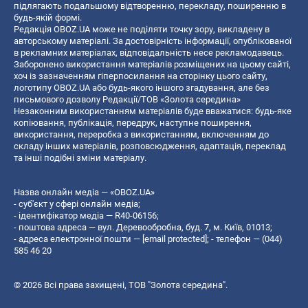
підлягають подальшому відтворенню, перекладу, поширенню в
будь-якій формі.
Редакція OBOZ.UA може не поділяти точку зору, викладену в
авторському матеріалі. За достовірність інформації, опублікованої
в рекламних матеріалах, відповідальність несе рекламодавець.
Заборонено використання матеріалів розміщених на цьому сайті,
хоч із зазначенням гіперпосилання на сторінку цього сайту,
логотипу OBOZ.UA або будь-якого іншого згадування, але без
письмового дозволу Редакції/ТОВ «Золота середина»
Незаконним використанням матеріалів буде вважатися: будь-яке
копiювання, публiкацiя, передрук, наступне поширення,
використання, переробка з використанням, включенням до
складу інших матеріалів, розповсюдження, адаптація, переклад
та інші подібні зміни матеріалу.
Назва онлайн медіа — «OBOZ.UA»
- суб'єкт у сфері онлайн медіа;
- ідентифікатор медіа — R40-06156;
- поштова адреса — вул. Деревообробна, буд. 7, м. Київ, 01013;
- адреса електронної пошти —
[email protected]
; - телефон — (044)
585 46 20
© 2026 Всі права захищені, ТОВ "Золота середина".