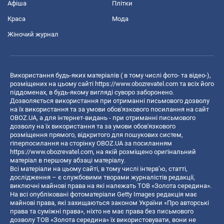
Афіша
Плітки
Краса
Мода
Жіночий журнал
Використання будь-яких матеріалів ( в тому числі фото- та відео-),
розміщених на цьому сайті
https://www.obozrevatel.com
та всіх його
піддоменах, в будь-якому вигляді суворо заборонено.
Дозволяється використання при отриманні письмового дозволу
на їх використання та за умови обов'язкового посилання на сайт
OBOZ.UA, а для інтернет-видань - при отриманні письмового
дозволу на їх використання та за умови обов'язкового
розміщення прямого, відкритого для пошукових систем,
гіперпосилання на сторінку OBOZ.UA за посиланням
https://www.obozrevatel.com
, на якій розміщено оригінальний
матеріал в першому абзаці матеріалу.
Всі матеріали на цьому сайті, в тому числі інтерв’ю, статті,
дослідження – є службовими творами журналістів редакції,
виключні майнові права на які належать ТОВ «Золота середина».
На всі опубліковані фотоматеріали Getty Images редакція має
майнові права, які захищаються законом України «Про авторські
права та суміжні права», ніхто не має права без письмового
дозволу ТОВ «Золота середина» їх використовувати, вони не