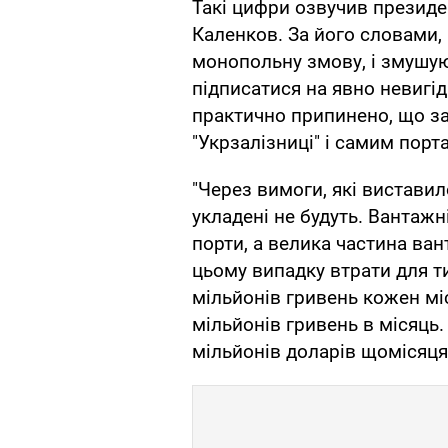
Такі цифри озвучив презид
Каленков. За його словами, 
монопольну змову, і змушу
підписатися на явно невигід
практично припинено, що за
"Укрзалізниці" і самим порт
"Через вимоги, які вистави
укладені не будуть. Вантажні
порти, а велика частина ва
цьому випадку втрати для т
мільйонів гривень кожен міс
мільйонів гривень в місяць.
мільйонів доларів щомісяця"