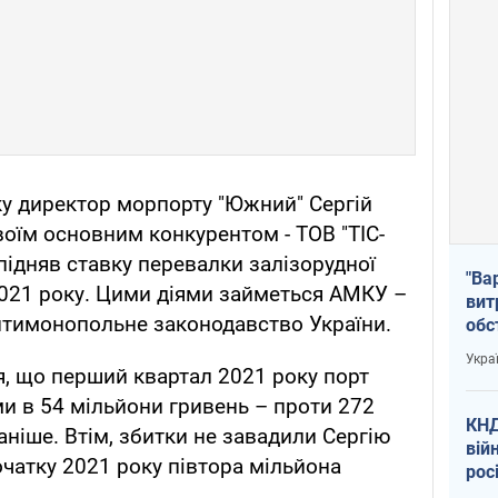
оку директор морпорту "Южний" Сергій
воїм основним конкурентом - ТОВ "ТІС-
 підняв ставку перевалки залізорудної
"Ва
2021 року. Цими діями займеться АМКУ –
вит
нтимонопольне законодавство України.
обс
вря
Укра
офі
я, що перший квартал 2021 року порт
ми в 54 мільйони гривень – проти 272
КНД
аніше. Втім, збитки не завадили Сергію
вій
чатку 2021 року півтора мільйона
рос
пів