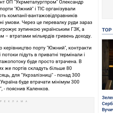
ент ОП "Укрметалургпром" Олександр
порти "Южний" і ТІС організували
ють компанії-вантажовідправників
ні умови. Через це перевалку руди зараз
грожує зупинкою українським ГЗК, а
TO
ам – втратами мільярдів гривень доходу.
ло керівництво порту "Южний", контракти
 потоки підуть в приватні термінали і
нтажопотоку буде просто втрачена. В
их же портів складуть більше 80
яць, для "Укрзалізниці" - понад 300
 Україна буде втрачати мінімум 300
, - пояснив Каленков.
Зеле
Сербі
Вучи