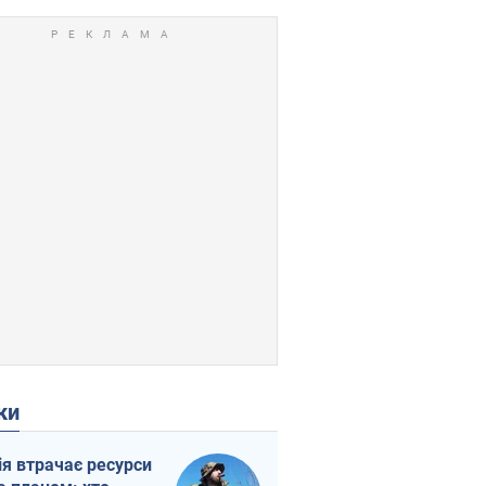
ки
ія втрачає ресурси