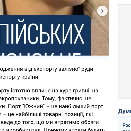
одження від експорту залізної руди
кспорту країни.
рту істотно вплине на курс гривні, на
 макропоказники. Тому, фактично, це
ки. Порт "Южний" – це найбільший порт
Дум
я – це найбільші товарні позиції, які
зведе до того, що ми втратимо обсяги
Рос
яги виробництва. Причому втрати будуть