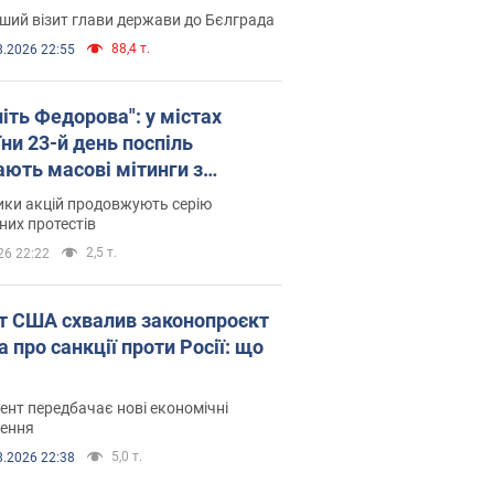
ший візит глави держави до Бєлграда
88,4 т.
8.2026 22:55
іть Федорова": у містах
ни 23-й день поспіль
ають масові мітинги з
онками. Фото і відео
ики акцій продовжують серію
их протестів
2,5 т.
26 22:22
т США схвалив законопроєкт
 про санкції проти Росії: що
нт передбачає нові економічні
ення
5,0 т.
8.2026 22:38