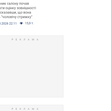
 хімієтерапії,
ник салону почав
орівся скандал.
ти оцінку зовнішності
 сказавши, що вона
 "чоловічу стрижку"
15,9 т.
8.2026 22:11