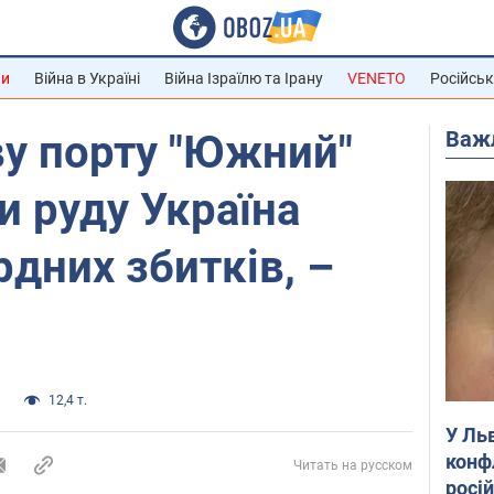
ни
Війна в Україні
Війна Ізраїлю та Ірану
VENETO
Російськ
Важ
у порту "Южний"
 руду Україна
рдних збитків, –
и
12,4 т.
У Ль
конф
Читать на русском
росі