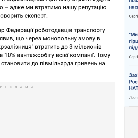
поз
во – адже ми втратимо нашу репутацію
нас
тем
говорить експерт.
Серг
р Федерації роботодавців транспорту
"Ми
аявив, що через монопольну змову в
гір
рзалізниця" втратить до 3 мільйонів
під
рак
це 10% вантажообігу всієї компанії. Тому
Серг
 становити до півмільярда гривень на
Зах
Рос
НАТ
Леон