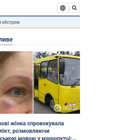
і обстріли
ливе
вові жінка спровокувала
лікт, розмовляючи
йською мовою у маршрутці: