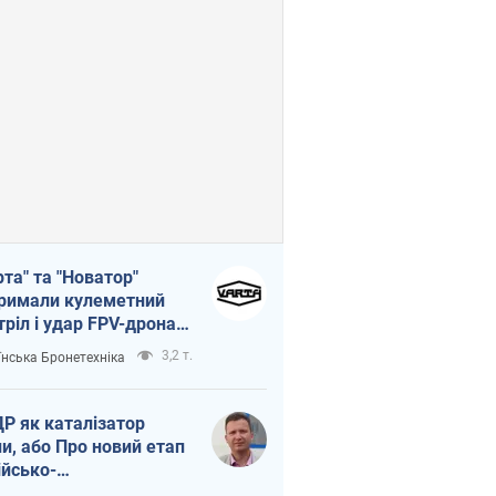
рта" та "Новатор"
римали кулеметний
тріл і удар FPV-дрона,
тувавши життя
3,2 т.
їнська Бронетехніка
церу ЗСУ
Р як каталізатор
ни, або Про новий етап
ійсько-
нічнокорейського