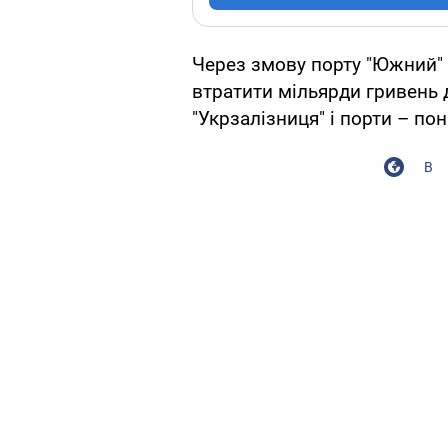
Через змову порту "Южний" і
втратити мільярди гривень д
"Укрзалізниця" і порти – по
В