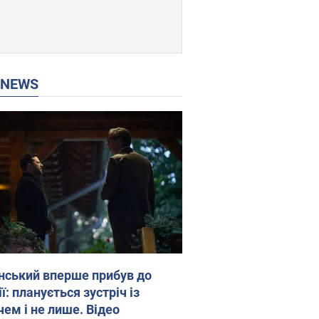
P NEWS
нський вперше прибув до
ї: планується зустріч із
чем і не лише. Відео