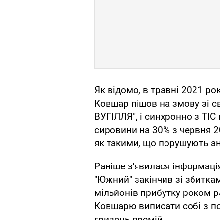
Як відомо, в травні 2021 р
Ковшар пішов на змову зі с
ВУГІЛЛЯ", і синхронно з ТІС
сировини на 30% з червня 
як такими, що порушують а
Раніше з'явилася інформаці
"Южний" закінчив зі збитка
мільйонів прибутку роком р
Ковшарю виписати собі з по
гривень премій.