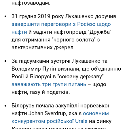
нафтозаводам.
31 грудня 2019 року Лукашенко доручив
завершити переговори з Росією щодо
нафти
й задіяти нафтопровід "Дружба"
для отримання "чорного золота" з
альтернативних джерел.
За підсумками зустрічі Лукашенко та
Володимир Путін визнали, що об'єднанню
Росії й Білорусі в "союзну державу"
заважають три групи питань
– щодо
нафти, газу й податків.
Білорусь почала закупівлі норвезької
нафти Johan Sverdrup, яка є
основним
конкурентом російської Urals
на ринку
Європи через максимальну схожість