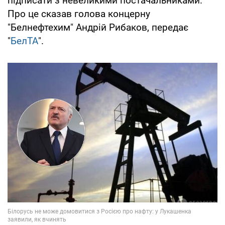
підписати з невеликими постачальниками.
Про це сказав голова концерну
"Белнефтехим" Андрій Рибаков, передає
"
БелТА
".