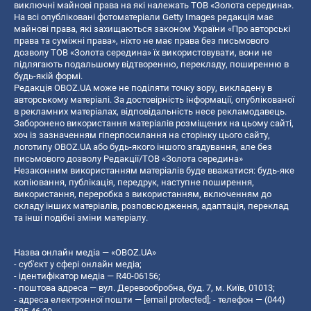
виключні майнові права на які належать ТОВ «Золота середина».
На всі опубліковані фотоматеріали Getty Images редакція має
майнові права, які захищаються законом України «Про авторські
права та суміжні права», ніхто не має права без письмового
дозволу ТОВ «Золота середина» їх використовувати, вони не
підлягають подальшому відтворенню, перекладу, поширенню в
будь-якій формі.
Редакція OBOZ.UA може не поділяти точку зору, викладену в
авторському матеріалі. За достовірність інформації, опублікованої
в рекламних матеріалах, відповідальність несе рекламодавець.
Заборонено використання матеріалів розміщених на цьому сайті,
хоч із зазначенням гіперпосилання на сторінку цього сайту,
логотипу OBOZ.UA або будь-якого іншого згадування, але без
письмового дозволу Редакції/ТОВ «Золота середина»
Незаконним використанням матеріалів буде вважатися: будь-яке
копiювання, публiкацiя, передрук, наступне поширення,
використання, переробка з використанням, включенням до
складу інших матеріалів, розповсюдження, адаптація, переклад
та інші подібні зміни матеріалу.
Назва онлайн медіа — «OBOZ.UA»
- суб'єкт у сфері онлайн медіа;
- ідентифікатор медіа — R40-06156;
- поштова адреса — вул. Деревообробна, буд. 7, м. Київ, 01013;
- адреса електронної пошти —
[email protected]
; - телефон — (044)