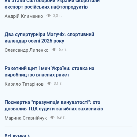
Як атаки Сил оборони України скоротили
експорт російських нафтопродуктів
Андрій Клименко
2,3 т.
Два супертурніри Магучіх: спортивний
календар осені 2026 року
Олександр Липенко
6,7 т.
Ракетний щит і меч України: ставка на
виробництво власних ракет
Кирило Татарінов
3,1 т.
Посмертна "презумпція винуватості": хто
дозволив ТЦК судити загиблих захисників
Марина Ставнійчук
6,9 т.
Всі думки