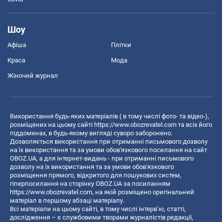
Шоу
Афіша
Плітки
Краса
Мода
Жіночий журнал
Використання будь-яких матеріалів ( в тому числі фото- та відео-),
розміщених на цьому сайті
https://www.obozrevatel.com
та всіх його
піддоменах, в будь-якому вигляді суворо заборонено.
Дозволяється використання при отриманні письмового дозволу
на їх використання та за умови обов'язкового посилання на сайт
OBOZ.UA, а для інтернет-видань - при отриманні письмового
дозволу на їх використання та за умови обов'язкового
розміщення прямого, відкритого для пошукових систем,
гіперпосилання на сторінку OBOZ.UA за посиланням
https://www.obozrevatel.com
, на якій розміщено оригінальний
матеріал в першому абзаці матеріалу.
Всі матеріали на цьому сайті, в тому числі інтерв’ю, статті,
дослідження – є службовими творами журналістів редакції,