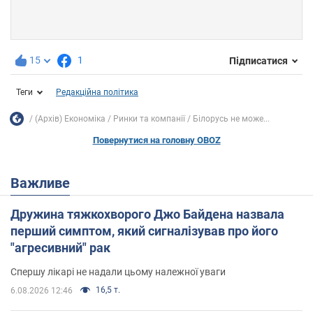
15
1
Підписатися
Теги
Редакційна політика
(Архів) Економіка
Ринки та компанії
Білорусь не може...
Повернутися на головну OBOZ
Важливе
Дружина тяжкохворого Джо Байдена назвала
перший симптом, який сигналізував про його
"агресивний" рак
Спершу лікарі не надали цьому належної уваги
16,5 т.
6.08.2026 12:46