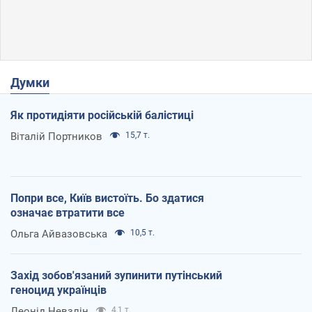
Думки
Як протидіяти російській балістиці
Віталій Портников
15,7 т.
Попри все, Київ вистоїть. Бо здатися
означає втратити все
Ольга Айвазовська
10,5 т.
Захід зобов'язаний зупинити путінський
геноцид українців
Леонід Невзлін
4,1 т.