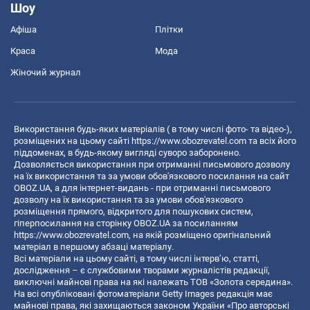
Шоу
Афіша
Плітки
Краса
Мода
Жіночий журнал
Використання будь-яких матеріалів ( в тому числі фото- та відео-),
розміщених на цьому сайті
https://www.obozrevatel.com
та всіх його
піддоменах, в будь-якому вигляді суворо заборонено.
Дозволяється використання при отриманні письмового дозволу
на їх використання та за умови обов'язкового посилання на сайт
OBOZ.UA, а для інтернет-видань - при отриманні письмового
дозволу на їх використання та за умови обов'язкового
розміщення прямого, відкритого для пошукових систем,
гіперпосилання на сторінку OBOZ.UA за посиланням
https://www.obozrevatel.com
, на якій розміщено оригінальний
матеріал в першому абзаці матеріалу.
Всі матеріали на цьому сайті, в тому числі інтерв’ю, статті,
дослідження – є службовими творами журналістів редакції,
виключні майнові права на які належать ТОВ «Золота середина».
На всі опубліковані фотоматеріали Getty Images редакція має
майнові права, які захищаються законом України «Про авторські