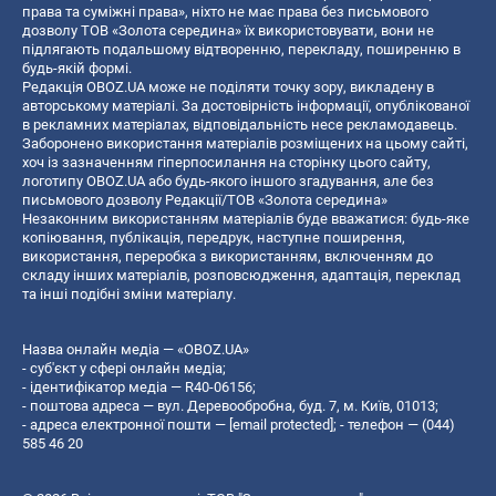
права та суміжні права», ніхто не має права без письмового
дозволу ТОВ «Золота середина» їх використовувати, вони не
підлягають подальшому відтворенню, перекладу, поширенню в
будь-якій формі.
Редакція OBOZ.UA може не поділяти точку зору, викладену в
авторському матеріалі. За достовірність інформації, опублікованої
в рекламних матеріалах, відповідальність несе рекламодавець.
Заборонено використання матеріалів розміщених на цьому сайті,
хоч із зазначенням гіперпосилання на сторінку цього сайту,
логотипу OBOZ.UA або будь-якого іншого згадування, але без
письмового дозволу Редакції/ТОВ «Золота середина»
Незаконним використанням матеріалів буде вважатися: будь-яке
копiювання, публiкацiя, передрук, наступне поширення,
використання, переробка з використанням, включенням до
складу інших матеріалів, розповсюдження, адаптація, переклад
та інші подібні зміни матеріалу.
Назва онлайн медіа — «OBOZ.UA»
- суб'єкт у сфері онлайн медіа;
- ідентифікатор медіа — R40-06156;
- поштова адреса — вул. Деревообробна, буд. 7, м. Київ, 01013;
- адреса електронної пошти —
[email protected]
; - телефон — (044)
585 46 20