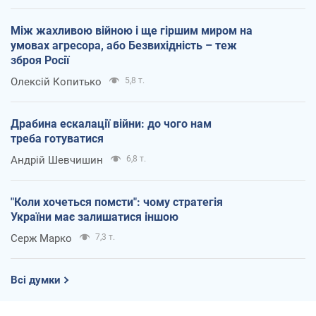
Між жахливою війною і ще гіршим миром на
умовах агресора, або Безвихідність – теж
зброя Росії
Олексій Копитько
5,8 т.
Драбина ескалації війни: до чого нам
треба готуватися
Андрій Шевчишин
6,8 т.
"Коли хочеться помсти": чому стратегія
України має залишатися іншою
Серж Марко
7,3 т.
Всі думки