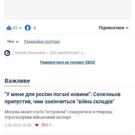
45
4
Підписатися
Теги
Редакційна політика
(Архів) Економіка
"Для держпотреб": у...
Повернутися на головну OBOZ
Важливе
"У мене для росіян погані новини": Селезньов
припустив, чим закінчиться "війна складів"
Москва може стати "островом" і зануритися в темряву,
спрогнозував військовий експерт
59,1 т.
5.08.2026 16:00