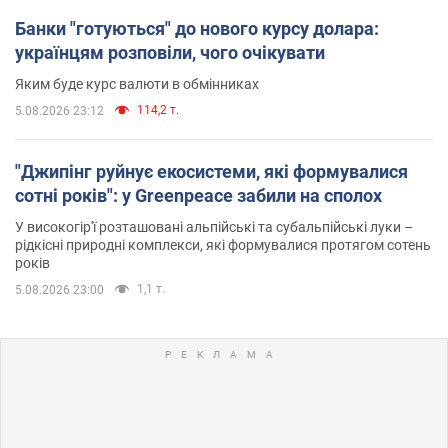
Банки "готуються" до нового курсу долара:
українцям розповіли, чого очікувати
Яким буде курс валюти в обмінниках
114,2 т.
5.08.2026 23:12
"Джипінг руйнує екосистеми, які формувалися
сотні років": у Greenpeace забили на сполох
У високогір'ї розташовані альпійські та субальпійські луки –
рідкісні природні комплекси, які формувалися протягом сотень
років
1,1 т.
5.08.2026 23:00