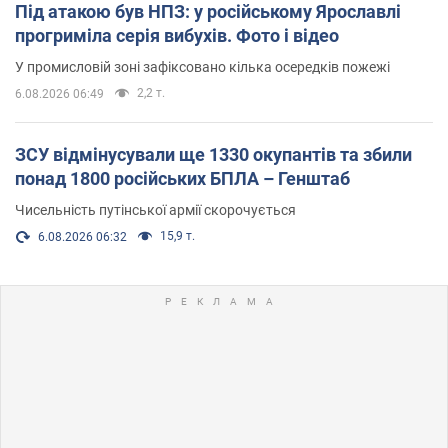
Під атакою був НПЗ: у російському Ярославлі
прогриміла серія вибухів. Фото і відео
У промисловій зоні зафіксовано кілька осередків пожежі
2,2 т.
6.08.2026 06:49
ЗСУ відмінусували ще 1330 окупантів та збили
понад 1800 російських БПЛА – Генштаб
Чисельність путінської армії скорочується
15,9 т.
6.08.2026 06:32