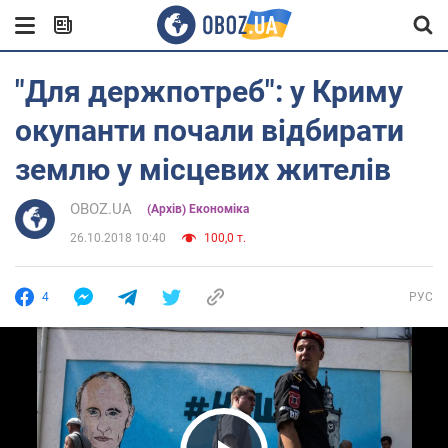
"Для держпотреб": у Криму
окупанти почали відбирати
землю у місцевих жителів
OBOZ.UA
(Архів) Економіка
26.10.2018 10:40
100,0 т.
4
РУС