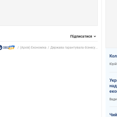
Підписатися
(Архів) Економіка
Держава гарантувала бізнесу...
Кол
Юрій
Укр
над
еко
сві
Вади
Чий