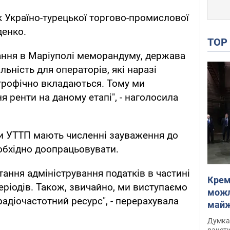
 Україно-турецької торгово-промислової
денко.
TO
исання в Маріуполі меморандуму, держава
льність для операторів, які наразі
трофічно вкладаються. Тому ми
 ренти на даному етапі", - наголосила
ени УТТП мають численні зауваження до
обхідно доопрацьовувати.
тання адміністрування податків в частині
Крем
еріодів. Також, звичайно, ми виступаємо
можл
адіочастотний ресурс", - перерахувала
майже
Інте
Думка,
ракети