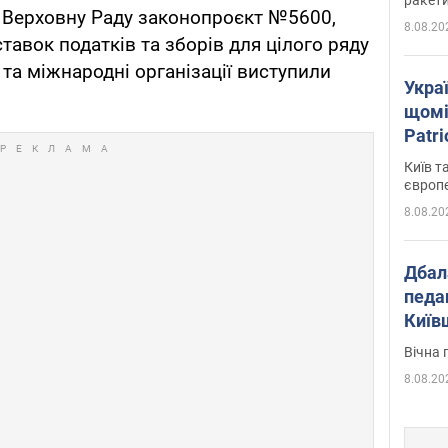
у Верховну Раду законопроєкт №5600,
8.08.20
тавок податків та зборів для цілого ряду
ї та міжнародні організації виступили
Укра
щомі
Patr
розк
Київ т
європ
8.08.20
Дбал
педа
Київ
київс
Вічна 
8.08.20