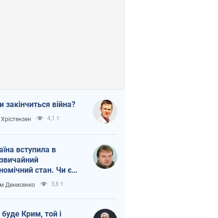
и закінчиться війна?
4,1 т.
 Хрістензен
аїна вступила в
звичайний
номічний стан. Чи є
тло вкінці тунелю?
3,6 т.
м Денисенко
 буде Крим, той і