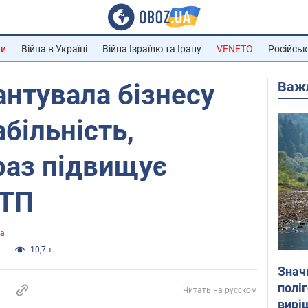
ни
Війна в Україні
Війна Ізраїлю та Ірану
VENETO
Російськ
Важ
нтувала бізнесу
більність,
раз підвищує
ТТП
а
а
10,7 т.
Знач
полі
Читать на русском
вирі