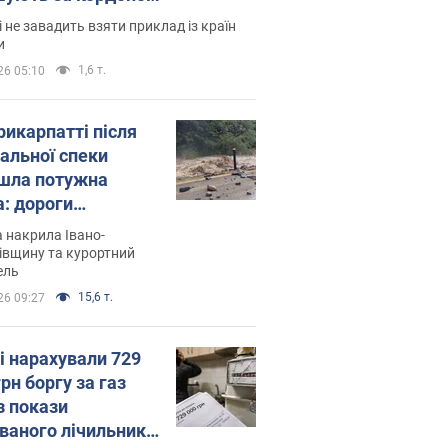
і не завадить взяти приклад із країн
и
1,6 т.
26 05:10
рикарпатті після
альної спеки
шла потужна
а: дороги
творились на
 накрила Івано-
. Відео
івщину та курортний
ель
15,6 т.
26 09:27
і нарахували 729
грн боргу за газ
з покази
ованого лічильника: