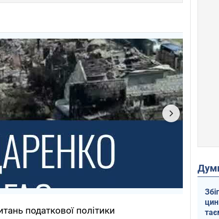
Дум
Збі
цин
питань податкової політики
тає