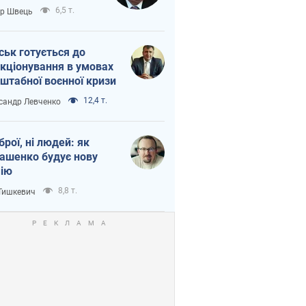
тіна?
6,5 т.
ор Швець
ськ готується до
кціонування в умовах
штабної воєнної кризи
12,4 т.
сандр Левченко
зброї, ні людей: як
ашенко будує нову
ію
8,8 т.
 Тишкевич