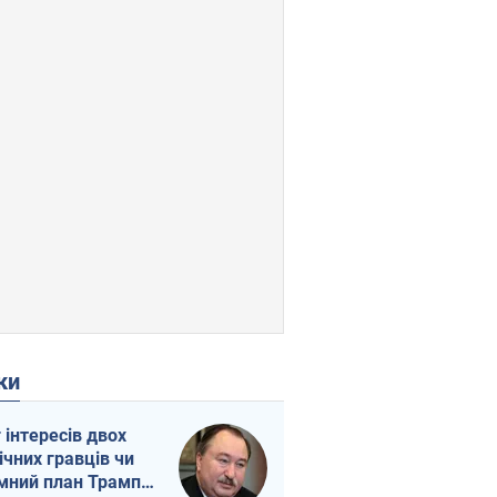
ки
г інтересів двох
ічних гравців чи
мний план Трампа