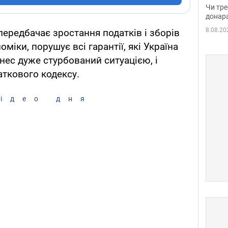
судд
Чи тре
неоч
донар
8.08.20
ередбачає зростання податків і зборів
міки, порушує всі гарантії, які Україна
нес дуже стурбований ситуацією, і
аткового кодексу.
ідео дня