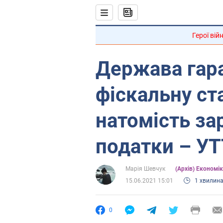
Герої вій
Держава гара
фіскальну ста
натомість за
податки – У
Марія Шевчук
(Архів) Економік
15.06.2021 15:01
1 хвилин
0