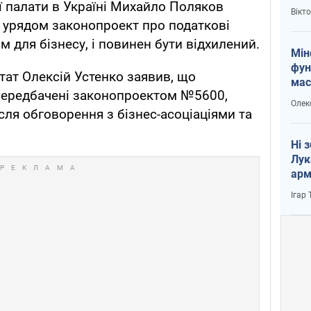
і Пу
 палати в Україні Михайло Поляков
Вікт
 урядом законопроект про податкові
 для бізнесу, і повинен бути відхилений.
Мін
фун
тат Олексій Устенко заявив, що
мас
, передбачені законопроектом №5600,
Олек
сля обговорення з бізнес-асоціаціями та
Ні 
Лук
арм
Ігар