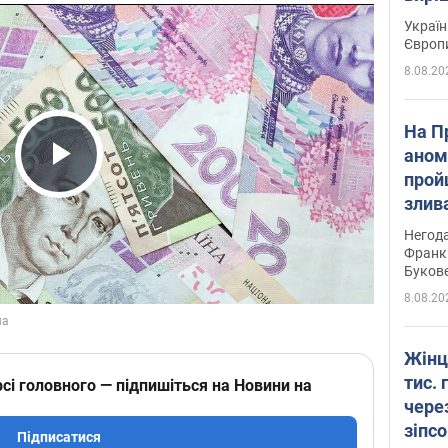
Україн
Європ
8.08.20
На П
аном
прой
Play Video
злив
пере
Негода
річки
Франк
Буков
8.08.20
Жінц
тис. 
сі головного — підпишіться на Новини на
чере
зіпс
Підписатися