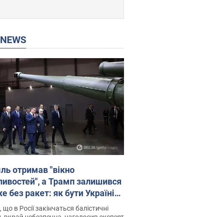
P NEWS
ль отримав "вікно
ивостей", а Трамп залишився
 без ракет: як бути Україні?
рв’ю з Мельником
 що в Росії закінчаться балістичні
, вкрай небезпечна, наголосив експерт