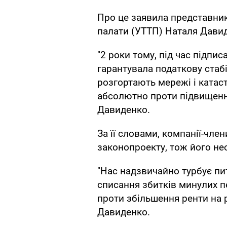
Про це заявила представник
палати (УТТП) Наталя Дави
"2 роки тому, під час підп
гарантувала податкову стабі
розгортають мережі і катас
абсолютно проти підвищення
Давиденко.
За її словами, компанії-чл
законопроекту, тож його не
"Нас надзвичайно турбує пи
списання збитків минулих п
проти збільшення ренти на р
Давиденко.