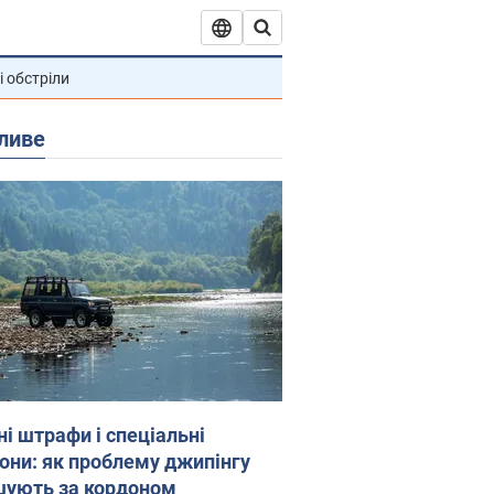
і обстріли
ливе
ні штрафи і спеціальні
гони: як проблему джипінгу
шують за кордоном