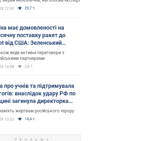
29,7 т.
26 12:00
їна має домовленості на
сячну поставку ракет до
iot від США: Зеленський
рив подробиці
акож веде активні переговори з
ейськими партнерами
2,6 т.
26 14:08
а про учнів та підтримувала
гогів: внаслідок удару РФ по
щині загинула директорка
ького ліцею, її чоловік та онук
пам'ять жертвам російського терору
14,4 т.
26 13:32