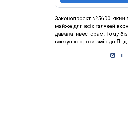
Законопроєкт №5600, який п
майже для всіх галузей еконо
давала інвесторам. Тому біз
виступає проти змін до Под
В