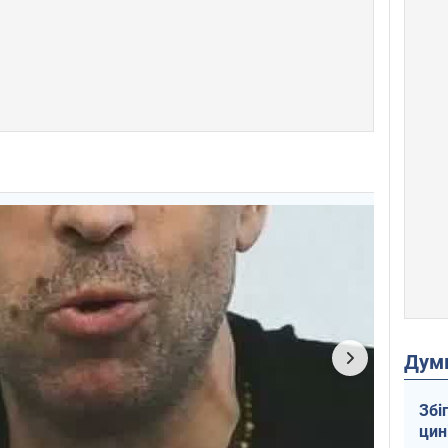
Дум
Збі
цин