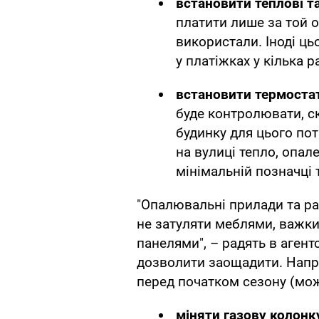
встановити теплові та
платити лише за той о
використали. Іноді ц
у платіжках у кілька р
встановити термостат
буде контролювати, с
будинку для цього пот
на вулиці тепло, опа
мінімальній позначці 
"Опалювальні прилади та ра
не затуляти меблями, важк
панелями", – радять в агентс
дозволити заощадити. Напр
перед початком сезону (можу
міняти газову колонк