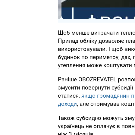
Щоб менше витрачати тепло,
Прилад обліку дозволяє плати
використовували. І щоб вик
будинок по периметру, дах, 
утеплення може коштувати 
Раніше OBOZREVATEL розпові
змусити повернути субсидії
статися,
якщо громадянин п
доходи
, але отримував кошт
Також субсидію можуть зму
українець не оплачує в пов
ніж 3 місяців.