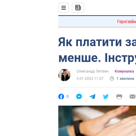
Герої вій
Як платити з
менше. Інстр
Олександр Литвин
Комуналка
5.01.2023 11:57
1 хвилина
0