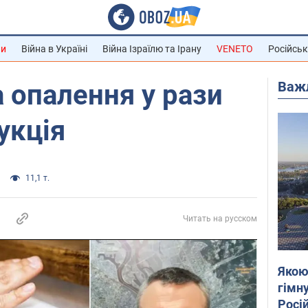
ни
Війна в Україні
Війна Ізраїлю та Ірану
VENETO
Російськ
Важ
а опалення у рази
укція
11,1 т.
Читать на русском
Якою
гімну
Росій