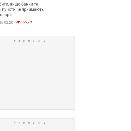
анки такі купюри
ити, якщо банки та
і пункти не приймають
долари
65,7 т.
26 02:20