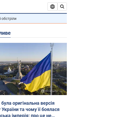
і обстріли
ливе
 була оригінальна версія
 України та чому її боялася
ська імперія: про це не