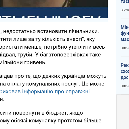
тає
і Пу
Вікт
Мін
 недостатньо встановити лічильники.
фун
ти лише за ту кількість енергії, яку
мас
ористати менше, потрібно утеплити весь
Олек
підвал, труби. У багатоповерхівках таке
мільйони гривень.
Рек
схо
дав про те, що деяких українців можуть
дос
 на оплату комунальних послуг. Це може
виб
Олек
риховав інформацію про справжні
и.
сити повернути в бюджет, якщо
ному обсязі комуналку протягом більше