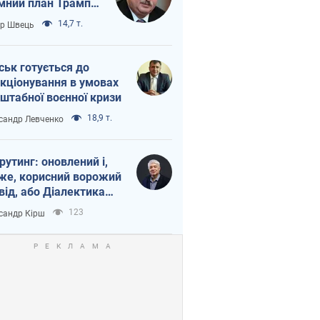
мний план Трампа
тіна?
14,7 т.
ор Швець
ськ готується до
кціонування в умовах
штабної воєнної кризи
18,9 т.
сандр Левченко
рутинг: оновлений і,
же, корисний ворожий
від, або Діалектика
агливого боягузтва
123
сандр Кірш