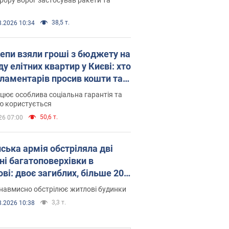
38,5 т.
8.2026 10:34
епи взяли гроші з бюджету на
у елітних квартир у Києві: хто
рламентарів просив кошти та
оселився
цює особлива соціальна гарантія та
ю користується
50,6 т.
26 07:00
йська армія обстріляла дві
ні багатоповерхівки в
ві: двоє загиблих, більше 20
раждалих
навмисно обстрілює житлові будинки
3,3 т.
8.2026 10:38