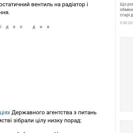
та б
остатичний вентиль на радіатор і
Що роб
обмінн
ння.
старі 
9.08.20
ідео дня
ціях
Державного агентства з питань
стві зібрали цілу низку порад: