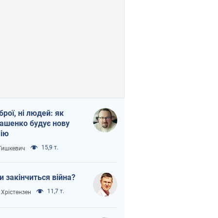
зброї, ні людей: як
ашенко будує нову
ію
15,9 т.
 Тишкевич
и закінчиться війна?
11,7 т.
 Хрістензен