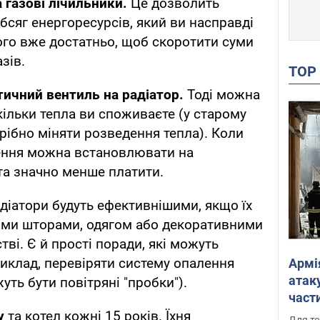
 газові лічильники.
Це дозволить
бсяг енергоресурсів, який ви насправді
ього вже достатньо, щоб скоротити суми
азів.
TO
ичний вентиль на радіатор.
Тоді можна
кільки тепла ви споживаєте (у старому
рібно міняти розведення тепла). Коли
лення можна встановлювати на
та значно менше платити.
діатори будуть ефективнішими, якщо їх
ими шторами, одягом або декоративними
тві. Є й прості поради, які можуть
иклад, перевіряти систему опалення
Армі
атаку
ть бути повітряні "пробки").
части
Фото
у
та котел кожні 15 років. Їхня
Для те