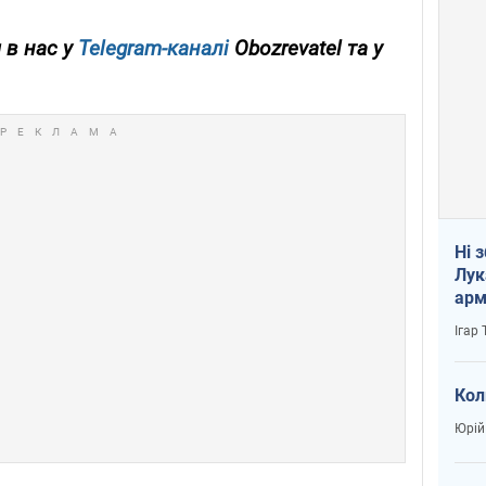
 в нас у
Telegram-каналі
Obozrevatel та у
Ні 
Лук
арм
Ігар
Кол
Юрій