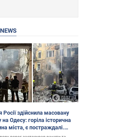
P NEWS
я Росії здійснила масовану
 на Одесу: горіла історична
на міста, є постраждалі.
 та відео
рору ворог застосував ракети та