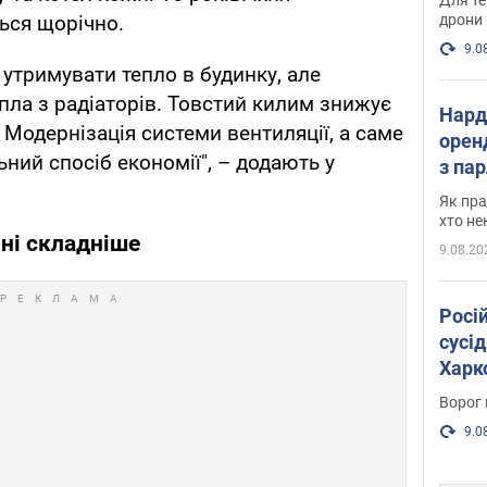
дрони
ься щорічно.
9.0
утримувати тепло в будинку, але
ла з радіаторів. Товстий килим знижує
Нард
 Модернізація системи вентиляції, а саме
оренд
ьний спосіб економії", – додають у
з па
де п
Як пра
хто не
ні складніше
9.08.20
Росі
сусід
Харко
пост
Ворог 
9.0