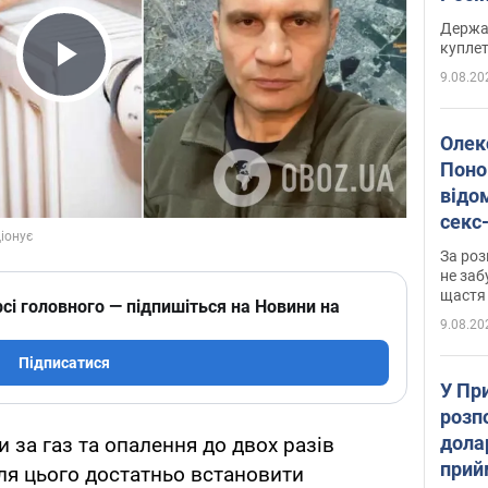
розп
Держа
куплет
9.08.20
Play Video
Олек
Поно
відо
секс
який
За роз
маю
не заб
щастя
сі головного — підпишіться на Новини на
9.08.20
Підписатися
У Пр
розпо
дола
 за газ та опалення до двох разів
прий
ля цього достатньо встановити