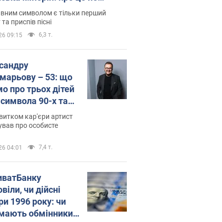
овідають у школі
вним символом є тільки перший
 та приспів пісні
6,3 т.
26 09:15
сандру
марьову – 53: що
мо про трьох дітей
-символа 90-х та
 вигляд вони
витком кар'єри артист
ть
ував про особисте
7,4 т.
26 04:01
иватБанку
віли, чи дійсні
ри 1996 року: чи
мають обмінники