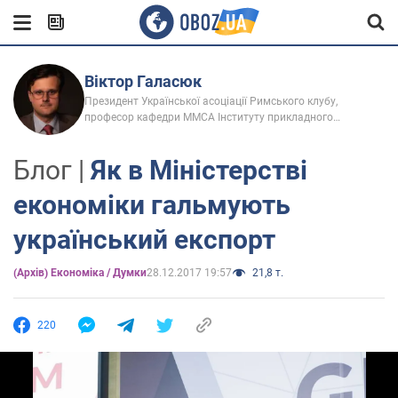
Віктор Галасюк
Президент Української асоціації Римського клубу,
професор кафедри ММСА Інституту прикладного
системного аналізу КПІ ім. Ігоря Сікорського, доктор
економічних наук
Блог |
Як в Міністерстві
економіки гальмують
український експорт
(Архів) Економіка / Думки
28.12.2017 19:57
21,8 т.
220