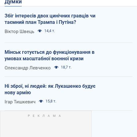
Думки
Збіг інтересів двох цинічних гравців чи
таємний план Трампа і Путіна?
Віктор Швець
14,4 т.
Мінськ готується до функціонування в
умовах масштабної воєнної кризи
Олександр Левченко
18,7 т.
Ні зброї, ні людей: як Лукашенко будує
нову армію
Ігар Тишкевич
15,8 т.