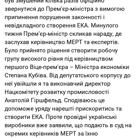
був змушений кілька разів офіційно
звернутися до Прем’єр-міністра з вимогою
припинення порушення законності і
невідкладного створення ЕКА. Минулого
тижня Прем’єр-міністр скликав нараду, де
заслухав керівництво МЕРТ та експертів.
Було прийнято рішення створити робочу
групу високого рівня під керівництвом
першого Віце-прем’єра – Міністра економіки
Степана Кубіва. Від депутатського корпусу до
неї увійшли я та виконавчий директор
Нацкомітету розвитку промисловості
Анатолій Гіршфельд. Сподіваюсь це
допоможе уряду нарешті прискоритись та
створити ЕКА. Проте провідні українські
виробники вже заявили, що подають в суд на
окремих керівників МЕРТ за їхню