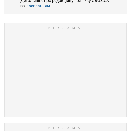
Детальніше про редакційну політику OBOZ.UA –
за
посиланням...