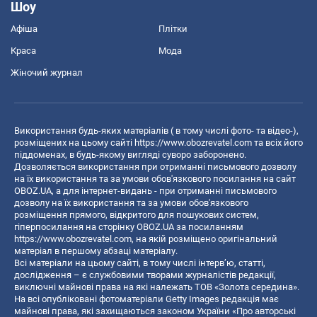
Шоу
Афіша
Плітки
Краса
Мода
Жіночий журнал
Використання будь-яких матеріалів ( в тому числі фото- та відео-),
розміщених на цьому сайті
https://www.obozrevatel.com
та всіх його
піддоменах, в будь-якому вигляді суворо заборонено.
Дозволяється використання при отриманні письмового дозволу
на їх використання та за умови обов'язкового посилання на сайт
OBOZ.UA, а для інтернет-видань - при отриманні письмового
дозволу на їх використання та за умови обов'язкового
розміщення прямого, відкритого для пошукових систем,
гіперпосилання на сторінку OBOZ.UA за посиланням
https://www.obozrevatel.com
, на якій розміщено оригінальний
матеріал в першому абзаці матеріалу.
Всі матеріали на цьому сайті, в тому числі інтерв’ю, статті,
дослідження – є службовими творами журналістів редакції,
виключні майнові права на які належать ТОВ «Золота середина».
На всі опубліковані фотоматеріали Getty Images редакція має
майнові права, які захищаються законом України «Про авторські