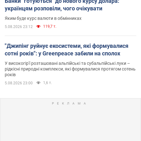
Банки "готуються" до нового курсу долара:
українцям розповіли, чого очікувати
Яким буде курс валюти в обмінниках
119,7 т.
5.08.2026 23:12
"Джипінг руйнує екосистеми, які формувалися
сотні років": у Greenpeace забили на сполох
У високогір'ї розташовані альпійські та субальпійські луки –
рідкісні природні комплекси, які формувалися протягом сотень
років
1,6 т.
5.08.2026 23:00