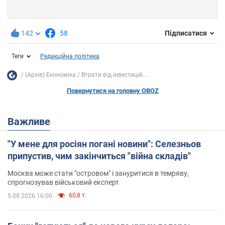
142
58
Підписатися
Теги
Редакційна політика
(Архів) Економіка
Втрати від інвестицій....
Повернутися на головну OBOZ
Важливе
"У мене для росіян погані новини": Селезньов
припустив, чим закінчиться "війна складів"
Москва може стати "островом" і зануритися в темряву,
спрогнозував військовий експерт
60,8 т.
5.08.2026 16:00