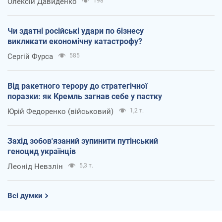
Олексій Давиденко
198
Чи здатні російські удари по бізнесу
викликати економічну катастрофу?
Сергій Фурса
585
Від ракетного терору до стратегічної
поразки: як Кремль загнав себе у пастку
Юрій Федоренко (військовий)
1,2 т.
Захід зобов'язаний зупинити путінський
геноцид українців
Леонід Невзлін
5,3 т.
Всі думки