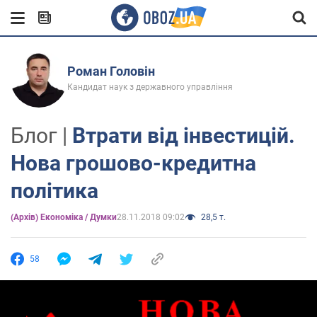
Роман Головін
Кандидат наук з державного управління
Блог |
Втрати від інвестицій.
Нова грошово-кредитна
політика
(Архів) Економіка / Думки
28.11.2018 09:02
28,5 т.
58