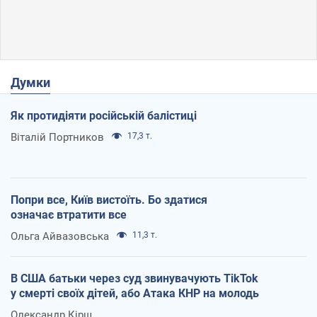
Думки
Як протидіяти російській балістиці
Віталій Портников
17,3 т.
Попри все, Київ вистоїть. Бо здатися
означає втратити все
Ольга Айвазовська
11,3 т.
В США батьки через суд звинувачують TikTok
у смерті своїх дітей, або Атака КНР на молодь
Олександр Кірш