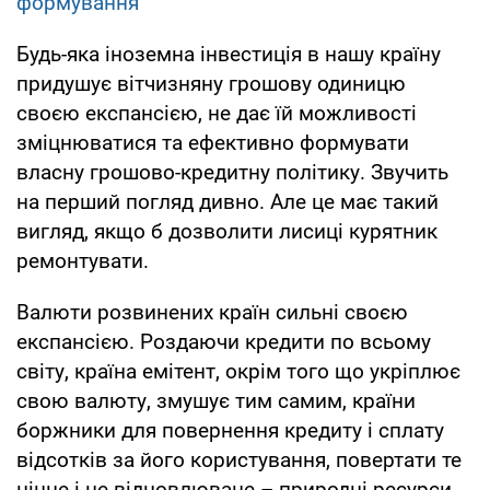
формування
Будь-яка іноземна інвестиція в нашу країну
придушує вітчизняну грошову одиницю
своєю експансією, не дає їй можливості
зміцнюватися та ефективно формувати
власну грошово-кредитну політику. Звучить
на перший погляд дивно. Але це має такий
вигляд, якщо б дозволити лисиці курятник
ремонтувати.
Валюти розвинених країн сильні своєю
експансією. Роздаючи кредити по всьому
світу, країна емітент, окрім того що укріплює
свою валюту, змушує тим самим, країни
боржники для повернення кредиту і сплату
відсотків за його користування, повертати те
цінне і не відновлюване – природні ресурси