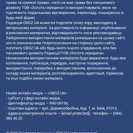
права та суміжні права», ніхто не має права без письмового
дозволу ТОВ «Золота середина» їх використовувати, вони не
підлягають подальшому відтворенню, перекладу, поширенню в
будь-якій формі.
Редакція OBOZ.UA може не поділяти точку зору, викладену в
авторському матеріалі. За достовірність інформації, опублікованої
в рекламних матеріалах, відповідальність несе рекламодавець.
Заборонено використання матеріалів розміщених на цьому сайті,
хоч із зазначенням гіперпосилання на сторінку цього сайту,
логотипу OBOZ.UA або будь-якого іншого згадування, але без
письмового дозволу Редакції/ТОВ «Золота середина»
Незаконним використанням матеріалів буде вважатися: будь-яке
копiювання, публiкацiя, передрук, наступне поширення,
використання, переробка з використанням, включенням до
складу інших матеріалів, розповсюдження, адаптація, переклад
та інші подібні зміни матеріалу.
Назва онлайн медіа — «OBOZ.UA»
- суб'єкт у сфері онлайн медіа;
- ідентифікатор медіа — R40-06156;
- поштова адреса — вул. Деревообробна, буд. 7, м. Київ, 01013;
- адреса електронної пошти —
[email protected]
; - телефон — (044)
585 46 20