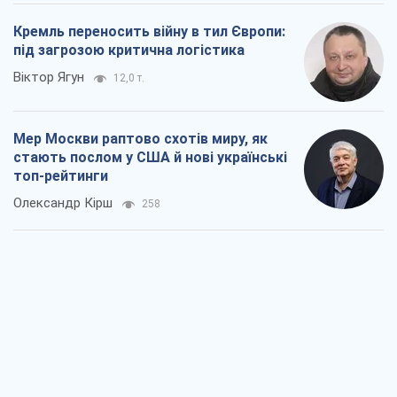
Про заплановану вирубку більше 600
дерев і теплотрасу: що відбувається на
Теремках у Києві
Владислав Самойленко
1,4 т.
Як атаки Сил оборони України
скоротили експорт російських
нафтопродуктів
Андрій Клименко
3,3 т.