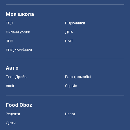
Food Oboz
Рецепти
Напої
Дієти
Економіка
Ринки та компанії
Макроекономіка
MedOboz
Новини медицини
MAMACLUB
Шоу
Афіша
Плітки
Краса
Мода
Жіночий журнал