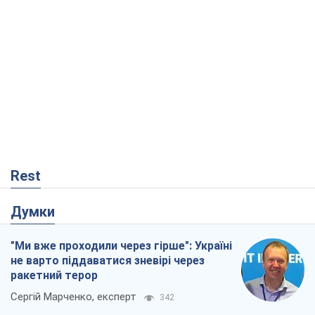
"Ми вже проходили через гірше": Україні
не варто піддаватися зневірі через
ракетний терор
Сергій Марченко, експерт
342
Кремль переносить війну в тил Європи:
під загрозою критична логістика
Віктор Ягун
12,0 т.
Мер Москви раптово схотів миру, як
стають послом у США й нові українські
топ-рейтинги
Олександр Кірш
258