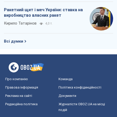
Реклама на сайті
Документи
Редакційна політика
Журналісти OBOZ.UA на місці
подій
OBOZ.UA
Політика
Світ
Розслідування
Блоги
Суспільство
Регіони України
Київ
Харків
Запоріжжя
Дніпро
Черкаси