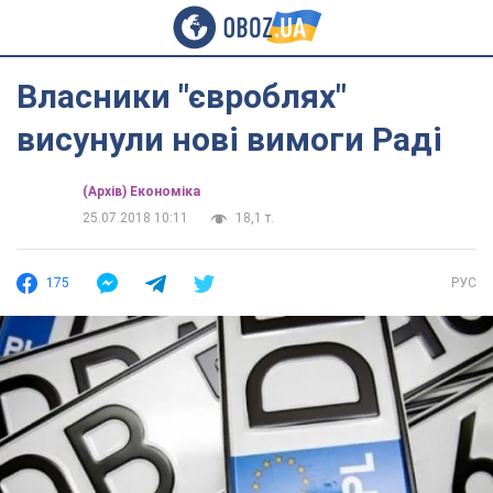
Власники "євроблях"
висунули нові вимоги Раді
(Архів) Економіка
25.07.2018 10:11
18,1 т.
175
РУС