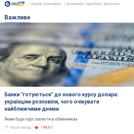
найближчими днями
Яким буде курс валюти в обмінниках
11 часов назад
149,6 т.
Українцям обіцяють по 850 грн від
мобільних операторів: що не так з
цими повідомленнями
Як не потрапити в пастку шахраїв
6.08.2026 21:02
14,3 т.
Найдорожчий футболіст "Динамо"
забив "Карабаху" вже на 10-й хвилині
матчу. Відео
Поєдинок відбувається в Польщі
6.08.2026 20:48
6,1 т.