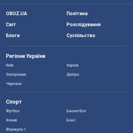
Спорт
Футбол
Баскетбол
Хокей
Бокс
Формула-1
Моя школа
ГДЗ
Підручники
Онлайн уроки
ДПА
ЗНО
НМТ
СНД посібники
Авто
Тест Драйв
Електромобілі
Акції
Сервіс