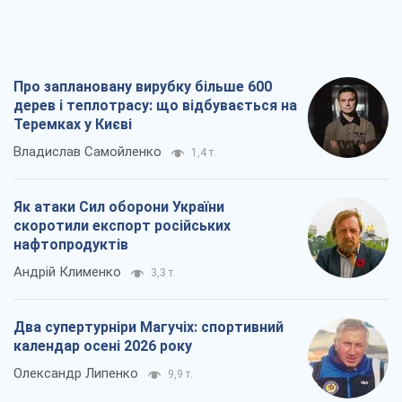
Два супертурніри Магучіх: спортивний
календар осені 2026 року
Олександр Липенко
9,9 т.
Ракетний щит і меч України: ставка на
виробництво власних ракет
Кирило Татарінов
4,0 т.
Всі думки
Про компанію
Команда
Правова інформація
Політика конфіденційності