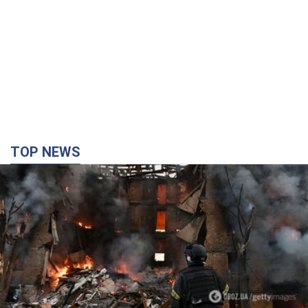
Кремль "спалює" останні запаси балістики в
Україні: що буде далі? Інтерв’ю з Шарпом
У липні країна-агресорка встановила "рекорд" за кількістю
балістичних ракет, запущених по Україні
3 часа назад
34,5 т.
У Єкатеринбурзі атаковано склад Wildberries: є
влучання, піднявся дим. Фото і відео
Не допомогла росіянам навіть робота ППО
3 часа назад
7,7 т.
З 1 вересня українським вчителям підвищать