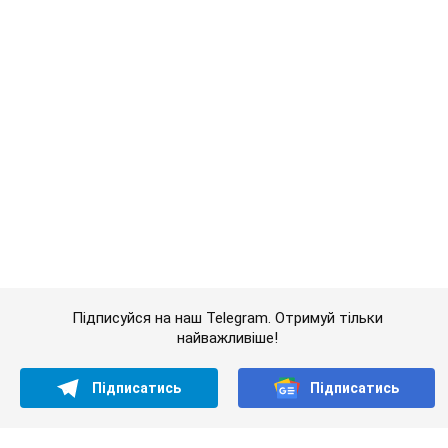
Підписатись
Підписатись
(Архів) Економіка
Власники "євроблях" висунули...
Важливе
Банки "готуються" до нового курсу долара:
українцям розповіли, чого очікувати