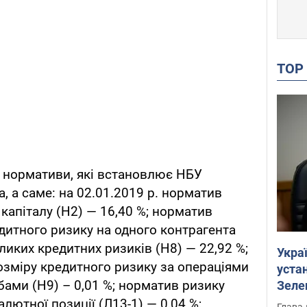
TO
і нормативи, які встановлює НБУ
, а саме: на 02.01.2019 р. норматив
капіталу (Н2) — 16,40 %; норматив
итного ризику на одного контрагента
ликих кредитних ризиків (Н8) — 22,92 %;
Укра
зміру кредитного ризику за операціями
устан
бами (Н9) – 0,01 %; норматив ризику
Зеле
алютної позиції (Л13-1) — 0,04 %;
Глава 