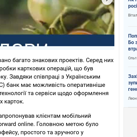
рос
Віта
Поп
Бо 
втр
Ольг
вано багато знакових проектів. Серед них
бробки карткових операцій, що був
ку. Завдяки співпраці з Українським
Зах
зуп
C) банк має можливість оперативніше
ген
технології та сервіси щодо оформлення
Леон
х карток.
запропонував клієнтам мобільний
orward оnline. Головною метою було
рфейсу, простого та зручного у