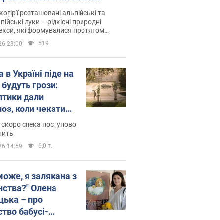
когір'ї розташовані альпійські та
пійські луки – рідкісні природні
си, які формувалися протягом
 років
519
26 23:00
 в Україні піде на
 будуть грози:
птики дали
ноз, коли чекати
и погоди
 скоро спека поступово
пить
6,0 т.
26 14:59
може, я залякана з
нства?" Олена
цька – про
ство бабусі-