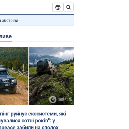
і обстріли
ливе
пінг руйнує екосистеми, які
валися сотні років": у
npeace забили на сполох