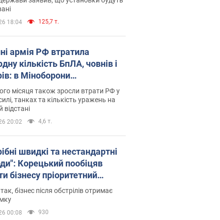
ані
125,7 т.
26 18:04
пні армія РФ втратила
дну кількість БпЛА, човнів і
рів: в Міноборони
люднили статистику
го місяця також зросли втрати РФ у
силі, танках та кількість уражень на
й відстані
4,6 т.
26 20:02
рібні швидкі та нестандартні
оди": Корецький пообіцяв
ти бізнесу пріоритетний
уп до наявних складських
 так, бізнес після обстрілів отримає
іщень
имку
930
26 00:08