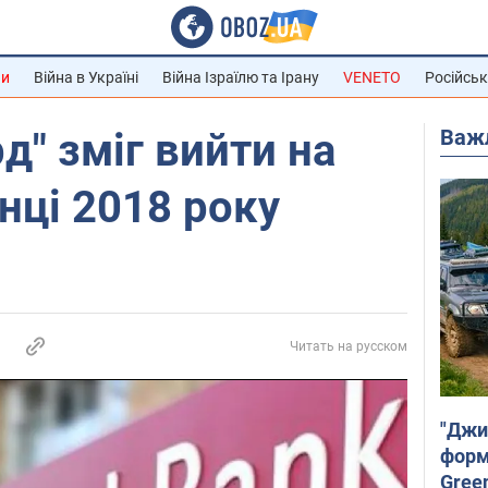
ни
Війна в Україні
Війна Ізраїлю та Ірану
VENETO
Російськ
Важ
д" зміг вийти на
інці 2018 року
Читать на русском
"Джи
форму
Gree