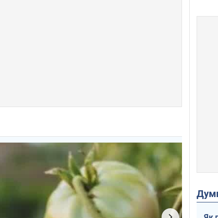
Дум
Як 