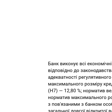
Банк виконує всі економічн
відповідно до законодавства
адекватності регулятивного 
максимального розміру кред
(Н7) — 12,80 %; норматив ве
норматив максимального ро
з пов'язаними з банком осо
загальної довгої відкритої в