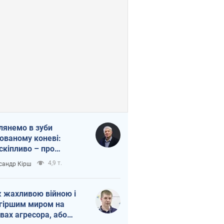
лянемо в зуби
ованому коневі:
скіпливо – про
омогу Україні
4,9 т.
сандр Кірш
 жахливою війною і
гіршим миром на
вах агресора, або