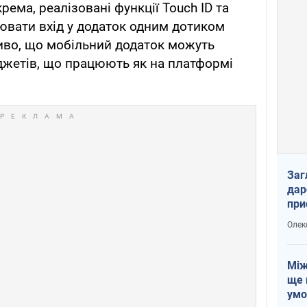
рема, реалізовані функції Touch ID та
нювати вхід у додаток одним дотиком
иво, що мобільний додаток можуть
джетів, що працюють як на платформі
Заг
дар
при
доп
Олек
Між
ще 
умо