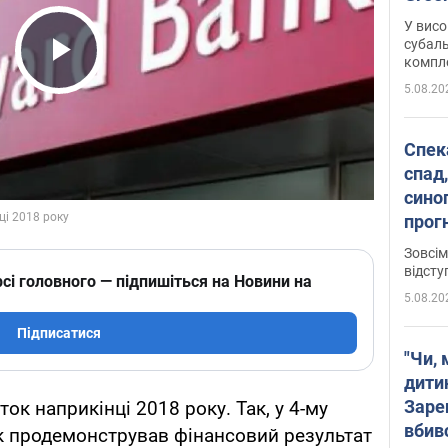
У висо
субаль
комплек
Play Video
сотень
5.08.20
Спека
спад,
сино
прог
змін
Зовсім
відсту
сі головного — підпишіться на Новини на
5.08.20
Підписатися
"Чи, 
дити
Заре
ок наприкінці 2018 року. Так, у 4-му
вбив
к продемонстрував фінансовий результат