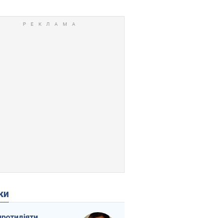
ки
протидіяти