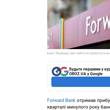
Будьте першими у кур
OBOZ.UA у Google
Forward Bank
отримав прибут
кварталі минулого року бан