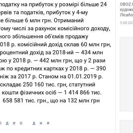
диси
одатку на прибуток у розмірі більше 24
OBOZ.U
Горсь
художн
рвів та податків, прибуток у 4-му
Лісабо
Дмит
ме більше 6 млн грн. Отриманий
в По
5.08.20
тому числі за рахунок комісійного доходу,
ного збільшення об'ємів продажу
018 р. комісійний дохід склав 60 млн грн,
Процентний дохід за 2018-ий — 434 млн
ою у 2018 р. — 442 млн грн, що у 2 рази
аж по кредитних картках у 2018 р. — 390
ніж за 2017 р. Станом на 01.01.2019 р.
складає 250 160 тис. грн, статутний
, кошти фізичних осіб — 1 414 866 тис.
 658 581 тис. грн., що на 132 млн грн
ідео дня