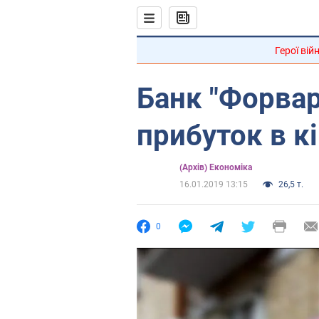
Герої вій
Банк "Форвар
прибуток в к
(Архів) Економіка
16.01.2019 13:15
26,5 т.
0