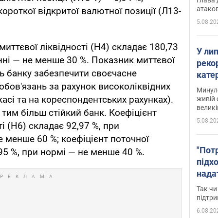
атаков
ороткої відкритої валютної позиції (Л13-
5.08.20
 миттєвої ліквідності (H4) складає 180,73
У ли
ні — не менше 30 %. Показник миттєвої
рекор
ть банку забезпечити своєчасне
кате
обов'язань за рахунок високоліквідних
опри
Минуло
касі та на кореспондентських рахунках).
живій 
великі
тим більш стійкий банк. Коефіцієнт
5.08.20
і (Н6) складає 92,97 %, при
 менше 60 %; коефіцієнт поточної
"Пот
,95 %, при нормі — не менше 40 %.
підх
нада
дост
Так чи
прим
підтр
6.08.20