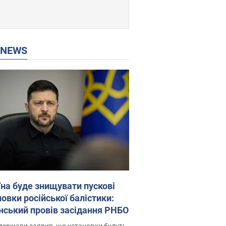
P NEWS
їна буде знищувати пускові
овки російської балістики:
нський провів засідання РНБО
держави заявив, що установки будуть