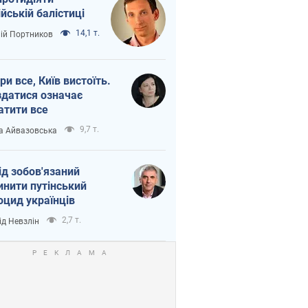
ійській балістиці
14,1 т.
лій Портников
ри все, Київ вистоїть.
здатися означає
атити все
9,7 т.
а Айвазовська
ід зобов'язаний
инити путінський
оцид українців
2,7 т.
ід Невзлін