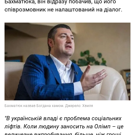
Бахматюка, він відразу побачив, що його
співрозмовник не налаштований на діалог.
"В українській владі є проблема соціальних
ліфтів. Коли людину заносить на Олімп
–
це
величезне випробування, більше, ніж гроші.