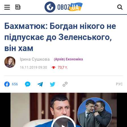
Бахматюк: Богдан нікого не
підпускає до Зеленського,
він хам
Ірина Сушкова
(Архів) Економіка
16.11.2019 09:30
73,7 т.
656
РУС