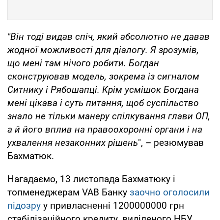
"Він тоді видав спіч, який абсолютно не давав
жодної можливості для діалогу. Я зрозумів,
що мені там нічого робити. Богдан
сконструював модель, зокрема із сигналом
Ситнику і Рябошапці. Крім усмішок Богдана
мені цікава і суть питання, щоб суспільство
знало не тільки манеру спілкування глави ОП,
а й його вплив на правоохоронні органи і на
ухвалення незаконних рішень
", – резюмував
Бахматюк.
Нагадаємо, 13 листопада Бахматюку і
топменеджерам VAB Банку
заочно оголосили
підозру
у привласненні 1200000000 грн
стабілізаційного кредиту, виділеного НБУ.