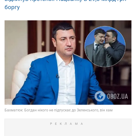
боргу