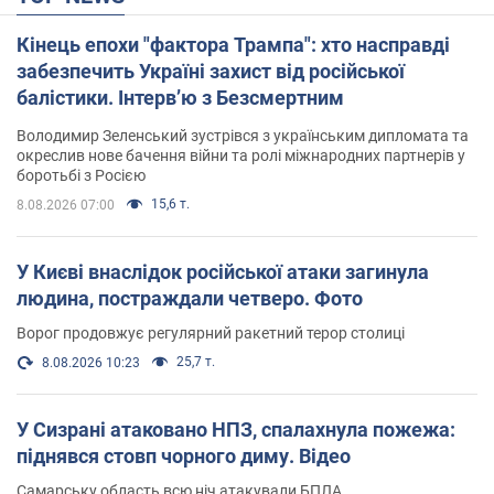
Кінець епохи "фактора Трампа": хто насправді
забезпечить Україні захист від російської
балістики. Інтерв’ю з Безсмертним
Володимир Зеленський зустрівся з українським дипломата та
окреслив нове бачення війни та ролі міжнародних партнерів у
боротьбі з Росією
15,6 т.
8.08.2026 07:00
У Києві внаслідок російської атаки загинула
людина, постраждали четверо. Фото
Ворог продовжує регулярний ракетний терор столиці
25,7 т.
8.08.2026 10:23
У Сизрані атаковано НПЗ, спалахнула пожежа:
піднявся стовп чорного диму. Відео
Самарську область всю ніч атакували БПЛА