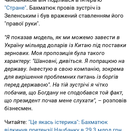
"Стране"
. Бахматюк провів зустріч із
Зеленським і був вражений ставленням його
"правої руки".
"Я показав модель, як ми можемо завести в
Україну мільярд доларів із Китаю під поставки
зернових. Моя пропозиція була такого
характеру: "Шановні, дивіться. Я попрацюю на
державу. Інвестую в свою компанію, зокрема
для вирішення проблемних питань із боргів
перед державою". На тій зустрічі я чітко
побачив, що Богдану не сподобався той факт,
що президент почав мене слухати",
– розповів
бізнесмен.
Читайте:
"Це якась істерика": Бахматюк
відкинув претензії Нацбанку в 29,3 млрд грн