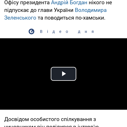
Офісу президента
Андрій Богдан
нікого не
підпускає до глави України
Володимира
Зеленського
та поводиться по-хамськи.
Відео дня
Play Video
Досвідом особистого спілкування з
чиновником він поділився в інтерв'ю