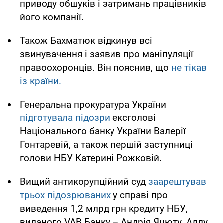
приводу обшуків і затримань працівників
його компанії.
Також Бахматюк відкинув всі
звинувачення і заявив про маніпуляції
правоохоронців. Він пояснив, що
не тікав
із країни.
Генеральна прокуратура України
підготувала підозри
ексголові
Національного банку України Валерії
Гонтаревій, а також першій заступниці
голови НБУ Катерині Рожковій.
Вищий антикорупційний суд
заарештував
трьох підозрюваних
у справі про
виведення 1,2 млрд грн кредиту НБУ,
виданого VAB Банку – Андрія Яцюту, Аллу