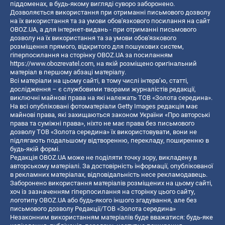
піддоменах, в будь-якому вигляді суворо заборонено.
Дозволяється використання при отриманні письмового дозволу
на їх використання та за умови обов'язкового посилання на сайт
OBOZ.UA, а для інтернет-видань - при отриманні письмового
дозволу на їх використання та за умови обов'язкового
розміщення прямого, відкритого для пошукових систем,
гіперпосилання на сторінку OBOZ.UA за посиланням
https://www.obozrevatel.com
, на якій розміщено оригінальний
матеріал в першому абзаці матеріалу.
Всі матеріали на цьому сайті, в тому числі інтерв’ю, статті,
дослідження – є службовими творами журналістів редакції,
виключні майнові права на які належать ТОВ «Золота середина».
На всі опубліковані фотоматеріали Getty Images редакція має
майнові права, які захищаються законом України «Про авторські
права та суміжні права», ніхто не має права без письмового
дозволу ТОВ «Золота середина» їх використовувати, вони не
підлягають подальшому відтворенню, перекладу, поширенню в
будь-якій формі.
Редакція OBOZ.UA може не поділяти точку зору, викладену в
авторському матеріалі. За достовірність інформації, опублікованої
в рекламних матеріалах, відповідальність несе рекламодавець.
Заборонено використання матеріалів розміщених на цьому сайті,
хоч із зазначенням гіперпосилання на сторінку цього сайту,
логотипу OBOZ.UA або будь-якого іншого згадування, але без
письмового дозволу Редакції/ТОВ «Золота середина»
Незаконним використанням матеріалів буде вважатися: будь-яке