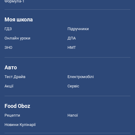
Формула-1
Моя школа
ГДЗ
Підручники
Онлайн уроки
ДПА
ЗНО
НМТ
Авто
Тест Драйв
Електромобілі
Акції
Сервіс
Food Oboz
Рецепти
Напої
Новини Кулінарії