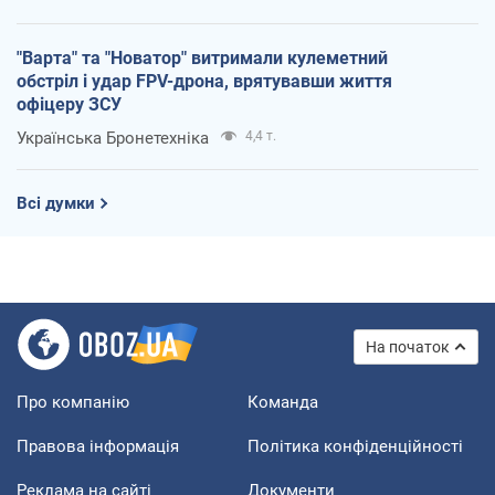
"Варта" та "Новатор" витримали кулеметний
обстріл і удар FPV-дрона, врятувавши життя
офіцеру ЗСУ
Українська Бронетехніка
4,4 т.
Всі думки
На початок
Про компанію
Команда
Правова інформація
Політика конфіденційності
Реклама на сайті
Документи