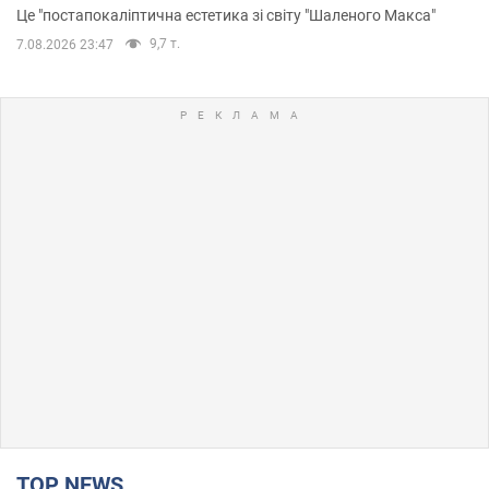
Це "постапокаліптична естетика зі світу "Шаленого Макса"
9,7 т.
7.08.2026 23:47
TOP NEWS