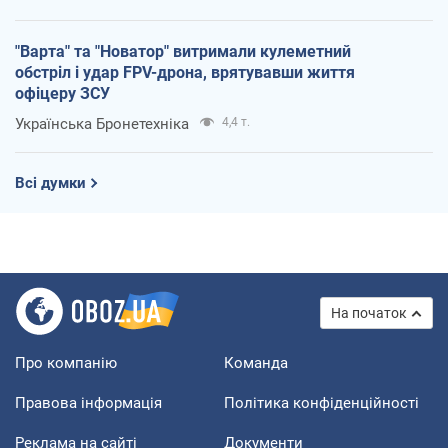
"Варта" та "Новатор" витримали кулеметний
обстріл і удар FPV-дрона, врятувавши життя
офіцеру ЗСУ
Українська Бронетехніка
4,4 т.
Всі думки
На початок
Про компанію
Команда
Правова інформація
Політика конфіденційності
Реклама на сайті
Документи