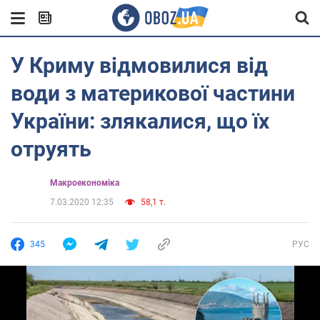
У Криму відмовилися від
води з материкової частини
України: злякалися, що їх
отруять
Mакроекономіка
7.03.2020 12:35
58,1 т.
345
РУС