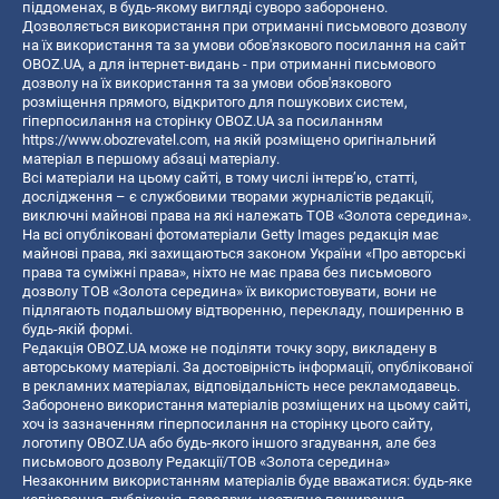
піддоменах, в будь-якому вигляді суворо заборонено.
Дозволяється використання при отриманні письмового дозволу
на їх використання та за умови обов'язкового посилання на сайт
OBOZ.UA, а для інтернет-видань - при отриманні письмового
дозволу на їх використання та за умови обов'язкового
розміщення прямого, відкритого для пошукових систем,
гіперпосилання на сторінку OBOZ.UA за посиланням
https://www.obozrevatel.com
, на якій розміщено оригінальний
матеріал в першому абзаці матеріалу.
Всі матеріали на цьому сайті, в тому числі інтерв’ю, статті,
дослідження – є службовими творами журналістів редакції,
виключні майнові права на які належать ТОВ «Золота середина».
На всі опубліковані фотоматеріали Getty Images редакція має
майнові права, які захищаються законом України «Про авторські
права та суміжні права», ніхто не має права без письмового
дозволу ТОВ «Золота середина» їх використовувати, вони не
підлягають подальшому відтворенню, перекладу, поширенню в
будь-якій формі.
Редакція OBOZ.UA може не поділяти точку зору, викладену в
авторському матеріалі. За достовірність інформації, опублікованої
в рекламних матеріалах, відповідальність несе рекламодавець.
Заборонено використання матеріалів розміщених на цьому сайті,
хоч із зазначенням гіперпосилання на сторінку цього сайту,
логотипу OBOZ.UA або будь-якого іншого згадування, але без
письмового дозволу Редакції/ТОВ «Золота середина»
Незаконним використанням матеріалів буде вважатися: будь-яке