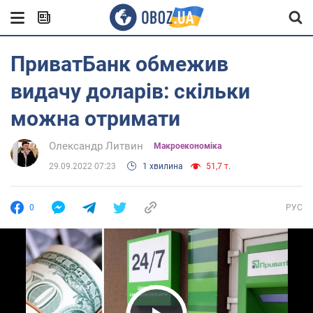
ПриватБанк обмежив
видачу доларів: скільки
можна отримати
Олександр Литвин
Mакроекономіка
29.09.2022 07:23
1 хвилина
51,7 т.
0
РУС