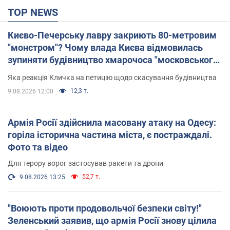
TOP NEWS
Києво-Печерську лавру закриють 80-метровим
"монстром"? Чому влада Києва відмовилась
зупиняти будівництво хмарочоса "московського
вірянина"
Яка реакція Кличка на петицію щодо скасування будівництва
12,3 т.
9.08.2026 12:00
Армія Росії здійснила масовану атаку на Одесу:
горіла історична частина міста, є постраждалі.
Фото та відео
Для терору ворог застосував ракети та дрони
52,7 т.
9.08.2026 13:25
"Воюють проти продовольчої безпеки світу!"
Зеленський заявив, що армія Росії знову цілила