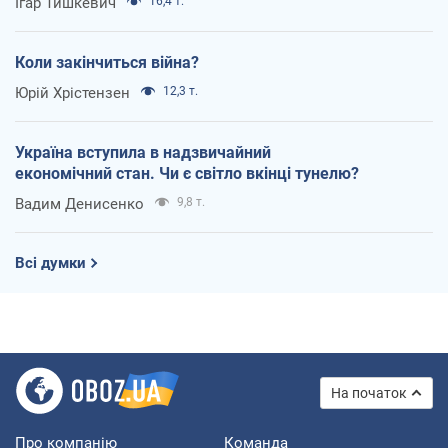
Ігар Тишкевич
16,4 т.
Коли закінчиться війна?
Юрій Хрістензен
12,3 т.
Україна вступила в надзвичайний
економічний стан. Чи є світло вкінці тунелю?
Вадим Денисенко
9,8 т.
Всі думки
На початок
Про компанію
Команда