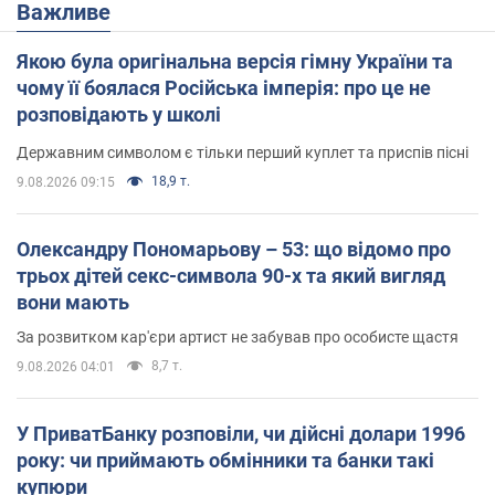
Важливе
Якою була оригінальна версія гімну України та
чому її боялася Російська імперія: про це не
розповідають у школі
Державним символом є тільки перший куплет та приспів пісні
18,9 т.
9.08.2026 09:15
Олександру Пономарьову – 53: що відомо про
трьох дітей секс-символа 90-х та який вигляд
вони мають
За розвитком кар'єри артист не забував про особисте щастя
8,7 т.
9.08.2026 04:01
У ПриватБанку розповіли, чи дійсні долари 1996
року: чи приймають обмінники та банки такі
купюри