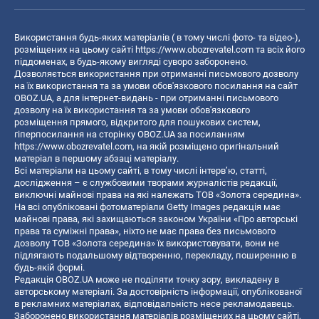
Використання будь-яких матеріалів ( в тому числі фото- та відео-),
розміщених на цьому сайті
https://www.obozrevatel.com
та всіх його
піддоменах, в будь-якому вигляді суворо заборонено.
Дозволяється використання при отриманні письмового дозволу
на їх використання та за умови обов'язкового посилання на сайт
OBOZ.UA, а для інтернет-видань - при отриманні письмового
дозволу на їх використання та за умови обов'язкового
розміщення прямого, відкритого для пошукових систем,
гіперпосилання на сторінку OBOZ.UA за посиланням
https://www.obozrevatel.com
, на якій розміщено оригінальний
матеріал в першому абзаці матеріалу.
Всі матеріали на цьому сайті, в тому числі інтерв’ю, статті,
дослідження – є службовими творами журналістів редакції,
виключні майнові права на які належать ТОВ «Золота середина».
На всі опубліковані фотоматеріали Getty Images редакція має
майнові права, які захищаються законом України «Про авторські
права та суміжні права», ніхто не має права без письмового
дозволу ТОВ «Золота середина» їх використовувати, вони не
підлягають подальшому відтворенню, перекладу, поширенню в
будь-якій формі.
Редакція OBOZ.UA може не поділяти точку зору, викладену в
авторському матеріалі. За достовірність інформації, опублікованої
в рекламних матеріалах, відповідальність несе рекламодавець.
Заборонено використання матеріалів розміщених на цьому сайті,