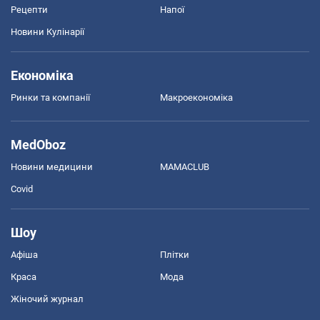
Рецепти
Напої
Новини Кулінарії
Економіка
Ринки та компанії
Макроекономіка
MedOboz
Новини медицини
MAMACLUB
Covid
Шоу
Афіша
Плітки
Краса
Мода
Жіночий журнал