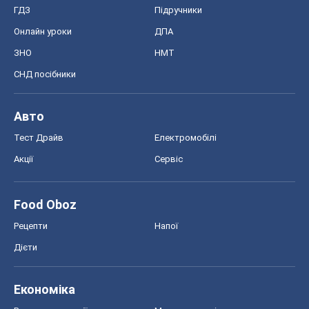
Food Oboz
Рецепти
Напої
Дієти
Економіка
Ринки та компанії
Макроекономіка
MedOboz
Новини медицини
MAMACLUB
Шоу
Афіша
Плітки
Краса
Мода
Жіночий журнал