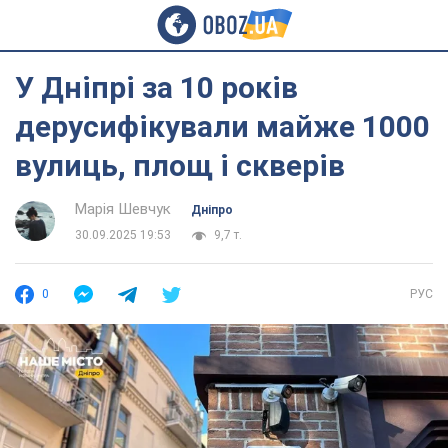
У Дніпрі за 10 років
дерусифікували майже 1000
вулиць, площ і скверів
Марія Шевчук
Дніпро
30.09.2025 19:53
9,7 т.
0
РУС