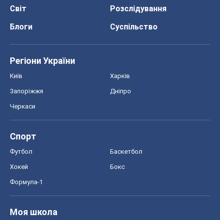
Спорт
Футбол
Баскетбол
Хокей
Бокс
Формула-1
Моя школа
ГДЗ
Підручники
Онлайн уроки
ДПА
ЗНО
НМТ
СНД посібники
Авто
Тест Драйв
Електромобілі
Акції
Сервіс