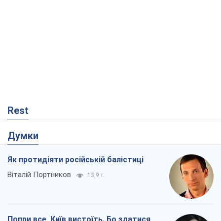
Думки
Як протидіяти російській балістиці
Віталій Портников
13,9 т.
Попри все, Київ вистоїть. Бо здатися
означає втратити все
Ольга Айвазовська
9,6 т.
Захід зобов'язаний зупинити путінський
геноцид українців
Леонід Невзлін
2,5 т.