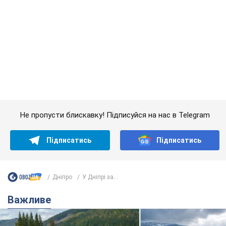
Підписатись
Підписатись
Дніпро
У Дніпрі за...
Важливе
"Джипінг руйнує екосистеми, які формувалися
сотні років": у Greenpeace забили на сполох