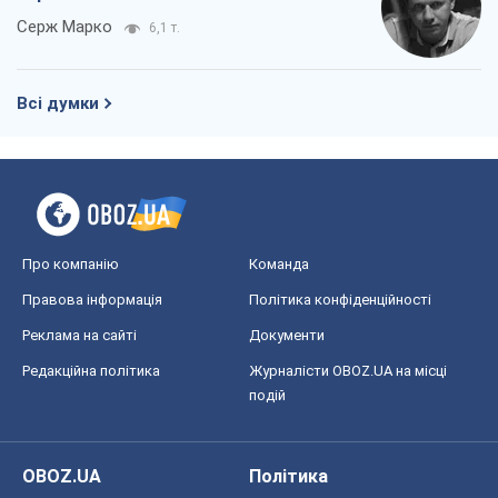
Правова інформація
Політика конфіденційності
Реклама на сайті
Документи
Редакційна політика
Журналісти OBOZ.UA на місці
подій
OBOZ.UA
Політика
Світ
Розслідування
Блоги
Суспільство
Регіони України
Київ
Харків
Запоріжжя
Дніпро
Черкаси