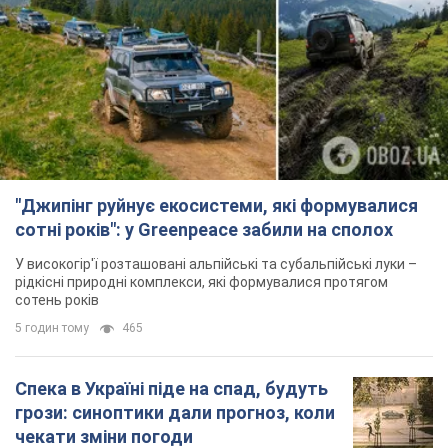
У високогір'ї розташовані альпійські та субальпійські луки –
рідкісні природні комплекси, які формувалися протягом
сотень років
5 годин тому
465
Спека в Україні піде на спад, будуть
грози: синоптики дали прогноз, коли
чекати зміни погоди
Зовсім скоро спека поступово відступить
5.08.2026 14:59
5,6 т.
"Чи, може, я залякана з дитинства?"
Олена Зарецька – про вбивство
бабусі-дисидентки Алли Горської,
критику Дмитра Стуса та втечу в
OBOZ.UA зустрів онуку художниці-дисидентки в
Португалію з 5 дітьми
Лісабоні
5.08.2026 04:00
25,7 т.