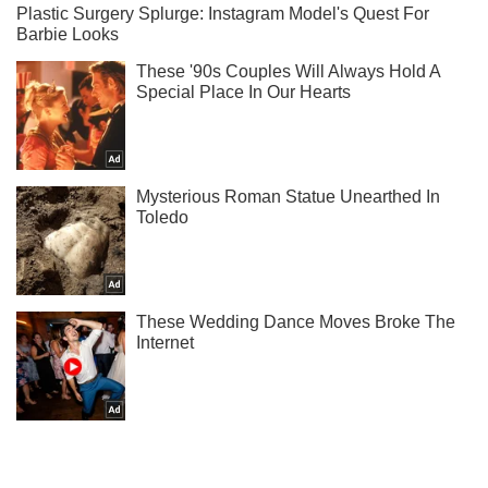
Не пропусти блискавку! Підписуйся на нас в Telegram