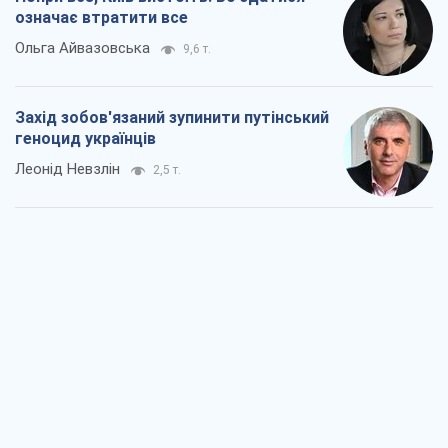
Заглянемо в зуби дарованому коневі:
прискіпливо – про допомогу Україні
Олександр Кірш
4,7 т.
Між жахливою війною і ще гіршим
миром на умовах агресора, або
Безвихідність – теж зброя Росії
Олексій Копитько
4,6 т.