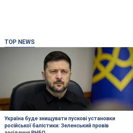
Україна буде знищувати пускові установки
російської балістики: Зеленський провів
засідання РНБО
Глава держави заявив, що установки будуть атаковані
10 годин тому
118,1 т.
У липні армія РФ втратила рекордну кількість
БпЛА, човнів і катерів: в Міноборони
оприлюднили статистику
Минулого місяця також зросли втрати РФ у живій силі, танках
та кількість уражень на великій відстані
8 годин тому
4,3 т.