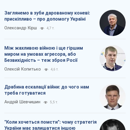
Драбина ескалації війни: до чого нам
треба готуватися
Андрій Шевчишин
5,5 т.
"Коли хочеться помсти": чому стратегія
України має залишатися іншою
Серж Марко
6,1 т.
Всі думки
Про компанію
Команда