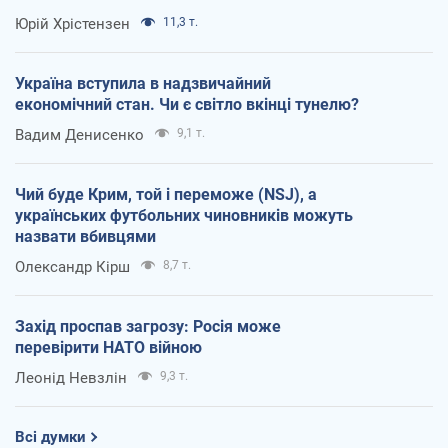
Юрій Хрістензен
11,3 т.
Україна вступила в надзвичайний
економічний стан. Чи є світло вкінці тунелю?
Вадим Денисенко
9,1 т.
Чий буде Крим, той і переможе (NSJ), а
українських футбольних чиновників можуть
назвати вбивцями
Олександр Кірш
8,7 т.
Захід проспав загрозу: Росія може
перевірити НАТО війною
Леонід Невзлін
9,3 т.
Всі думки