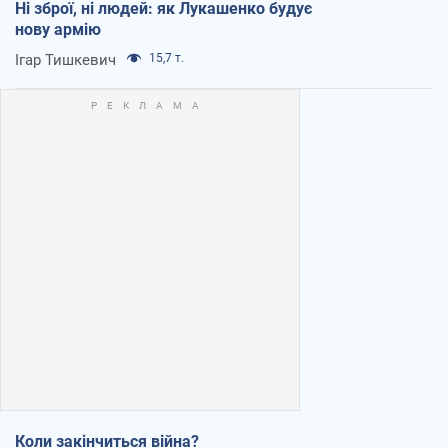
Ні зброї, ні людей: як Лукашенко будує
нову армію
Ігар Тишкевич
15,7 т.
Коли закінчиться війна?