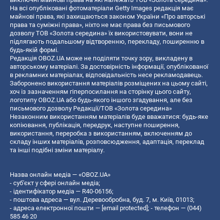
На всі опубліковані фотоматеріали Getty Images редакція має
майнові права, які захищаються законом України «Про авторські
права та суміжні права», ніхто не має права без письмового
дозволу ТОВ «Золота середина» їх використовувати, вони не
підлягають подальшому відтворенню, перекладу, поширенню в
будь-якій формі.
Редакція OBOZ.UA може не поділяти точку зору, викладену в
авторському матеріалі. За достовірність інформації, опублікованої
в рекламних матеріалах, відповідальність несе рекламодавець.
Заборонено використання матеріалів розміщених на цьому сайті,
хоч із зазначенням гіперпосилання на сторінку цього сайту,
логотипу OBOZ.UA або будь-якого іншого згадування, але без
письмового дозволу Редакції/ТОВ «Золота середина»
Незаконним використанням матеріалів буде вважатися: будь-яке
копiювання, публiкацiя, передрук, наступне поширення,
використання, переробка з використанням, включенням до
складу інших матеріалів, розповсюдження, адаптація, переклад
та інші подібні зміни матеріалу.
Назва онлайн медіа — «OBOZ.UA»
- суб'єкт у сфері онлайн медіа;
- ідентифікатор медіа — R40-06156;
- поштова адреса — вул. Деревообробна, буд. 7, м. Київ, 01013;
- адреса електронної пошти —
[email protected]
; - телефон — (044)
585 46 20