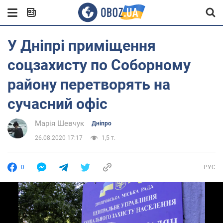
У Дніпрі приміщення
соцзахисту по Соборному
району перетворять на
сучасний офіс
Марія Шевчук
Дніпро
26.08.2020 17:17
1,5 т.
0
РУС