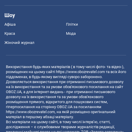
Шоу
Афіша
Плітки
Краса
Мода
Жіночий журнал
Використання будь-яких матеріалів ( в тому числі фото- та відео-),
розміщених на цьому сайті
https://www.obozrevatel.com
та всіх його
піддоменах, в будь-якому вигляді суворо заборонено.
Дозволяється використання при отриманні письмового дозволу
на їх використання та за умови обов'язкового посилання на сайт
OBOZ.UA, а для інтернет-видань - при отриманні письмового
дозволу на їх використання та за умови обов'язкового
розміщення прямого, відкритого для пошукових систем,
гіперпосилання на сторінку OBOZ.UA за посиланням
https://www.obozrevatel.com
, на якій розміщено оригінальний
матеріал в першому абзаці матеріалу.
Всі матеріали на цьому сайті, в тому числі інтерв’ю, статті,
дослідження – є службовими творами журналістів редакції,
виключні майнові права на які належать ТОВ «Золота середина».