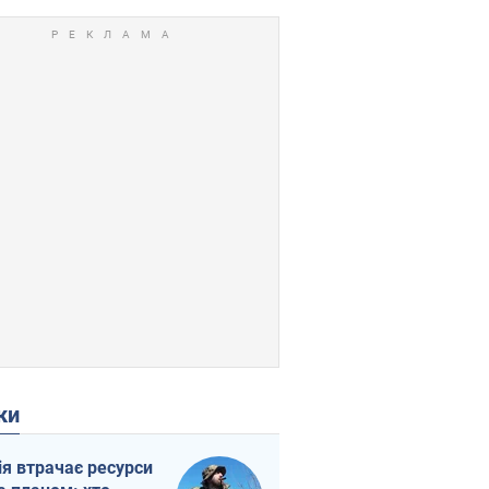
ки
ія втрачає ресурси