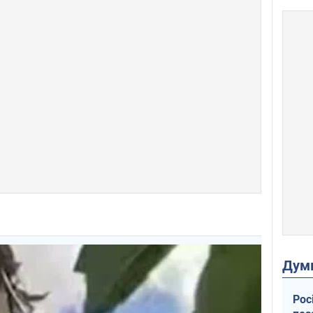
Дум
Рос