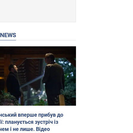
P NEWS
нський вперше прибув до
ї: планується зустріч із
чем і не лише. Відео