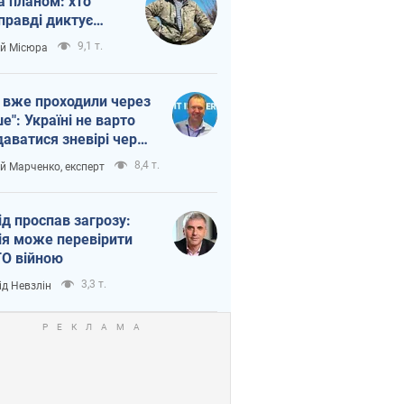
а планом: хто
правді диктує
п війни
9,1 т.
ій Місюра
 вже проходили через
ше": Україні не варто
даватися зневірі через
етний терор
8,4 т.
ій Марченко, експерт
ід проспав загрозу:
ія може перевірити
О війною
3,3 т.
ід Невзлін