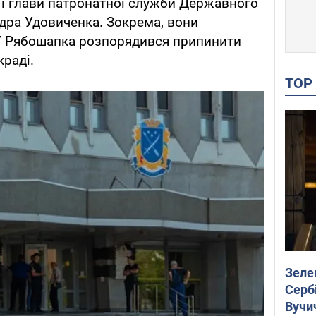
и і глави патронатної служби Державного
дра Удовиченка. Зокрема, вони
У Рябошапка розпорядився припинити
краді.
TO
Зеле
Сербі
Вучи