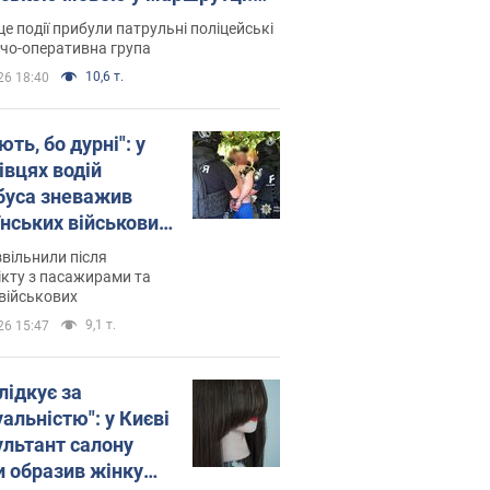
ція склала адмінпротокол.
це події прибули патрульні поліцейські
о
дчо-оперативна група
10,6 т.
26 18:40
ть, бо дурні": у
івцях водій
буса зневажив
їнських військових
латився. Відео
звільнили після
кту з пасажирами та
військових
9,1 т.
26 15:47
лідкує за
альністю": у Києві
ультант салону
и образив жінку