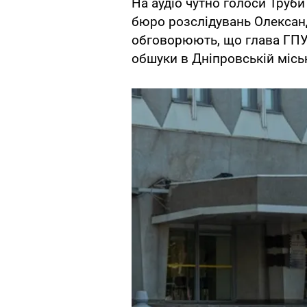
На аудіо чутно голоси Труб
бюро розслідувань Олексан
обговорюють, що глава ГП
обшуки в Дніпровській місь