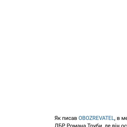
Як писав
OBOZREVATEL
, в 
ДБР Романа Труби, де він о