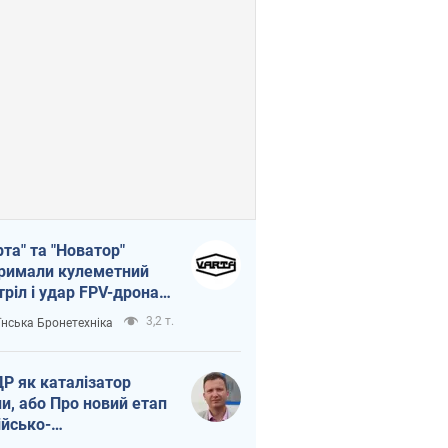
рта" та "Новатор"
римали кулеметний
тріл і удар FPV-дрона,
тувавши життя
3,2 т.
їнська Бронетехніка
церу ЗСУ
Р як каталізатор
ни, або Про новий етап
ійсько-
нічнокорейського