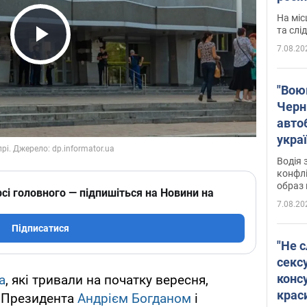
полі
На міс
Віде
та слі
7.08.20
Play Video
"Воюю
Черн
авто
укра
і поп
Водія 
конфлі
образ 
сі головного — підпишіться на Новини на
7.08.20
Підписатися
"Не с
сексу
конс
а
, які тривали на початку вересня,
крас
у Президента
Андрієм Богданом
і