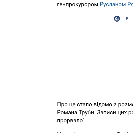
генпрокурором
Русланом Р
В
Про це стало відомо з роз
Романа Труби. Записи цих ро
прорвало".