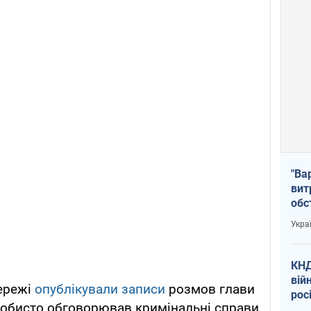
"Ва
вит
обс
вря
Укра
офі
КНД
вій
мережі
опублікували записи
розмов глави
рос
собисто обговорював кримінальні справи
пів