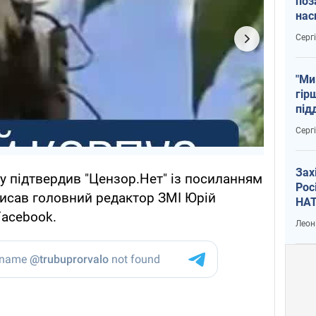
поз
нас
тем
Серг
"Ми
гір
під
рак
Серг
Зах
су підтвердив "Цензор.Нет" із посиланням
Рос
писав головний редактор ЗМІ Юрій
НАТ
Facebook.
Леон