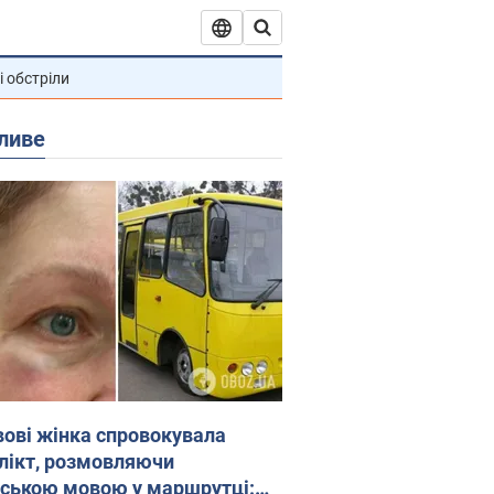
і обстріли
ливе
вові жінка спровокувала
лікт, розмовляючи
йською мовою у маршрутці: