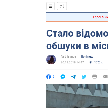
Герої вій
Стало відомо
обшуки в міс
Гліб Іванов
Політика
20.11.2019 14:47
17,2 т.
9