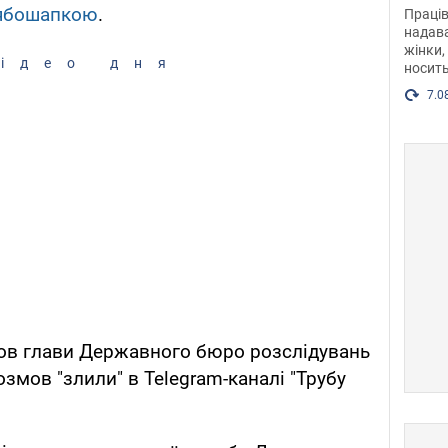
після
ябошапкою
.
Праців
розг
надава
жінки,
Фото
ідео дня
носить
7.0
мов глави Державного бюро розслідувань
змов "злили" в Telegram-каналі "Трубу