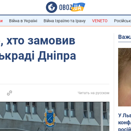
ни
Війна в Україні
Війна Ізраїлю та Ірану
VENETO
Російськ
Важ
, хто замовив
ькраді Дніпра
Читать на русском
У Ль
конф
росі