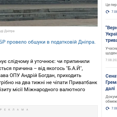
Це пер
7.0
"Верн
Украї
трив
БР провело обшуки в податковій Дніпра.
карт
Учасн
щоденн
7.08.20
ує слідчому й уточнює: чи припинили
ься причина – від якогось "Б.А.Й",
лава ОПУ Андрій Богдан, приходить
Сена
Грема
трібно на два тижні не чіпати Приватбанк
далі
візиту місії Міжнародного валютного
Докуме
обмеж
7.0