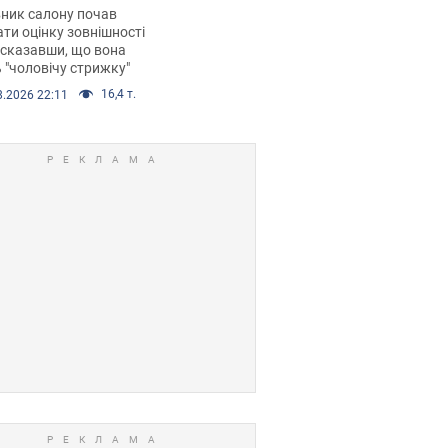
 хімієтерапії,
ник салону почав
орівся скандал.
ти оцінку зовнішності
 сказавши, що вона
 "чоловічу стрижку"
16,4 т.
8.2026 22:11