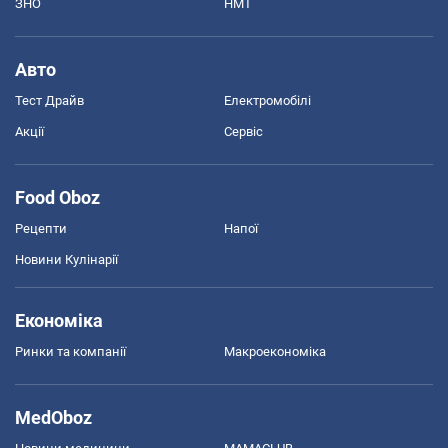
ЗНО
НМТ
Авто
Тест Драйв
Електромобілі
Акції
Сервіс
Food Oboz
Рецепти
Напої
Новини Кулінарії
Економіка
Ринки та компанії
Макроекономіка
MedOboz