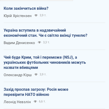
Коли закінчиться війна?
Юрій Хрістензен
3,9 т.
Україна вступила в надзвичайний
економічний стан. Чи є світло вкінці тунелю?
Вадим Денисенко
3,3 т.
Чий буде Крим, той і переможе (NSJ), а
українських футбольних чиновників можуть
назвати вбивцями
Олександр Кірш
3,9 т.
Захід проспав загрозу: Росія може
перевірити НАТО війною
Леонід Невзлін
6,6 т.