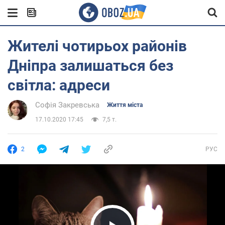
Жителі чотирьох районів
Дніпра залишаться без
світла: адреси
Софія Закревська
Життя міста
17.10.2020 17:45
7,5 т.
2
РУС