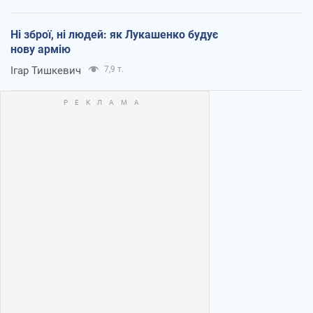
Ні зброї, ні людей: як Лукашенко будує
нову армію
Ігар Тишкевич
7,9 т.