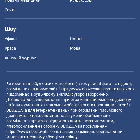
Новини медицини
MAMACLUB
Covid
Шоу
Афіша
Плітки
Краса
Мода
Жіночий журнал
Використання будь-яких матеріалів ( в тому числі фото- та відео-),
розміщених на цьому сайті
https://www.obozrevatel.com
та всіх його
піддоменах, в будь-якому вигляді суворо заборонено.
Дозволяється використання при отриманні письмового дозволу
на їх використання та за умови обов'язкового посилання на сайт
OBOZ.UA, а для інтернет-видань - при отриманні письмового
дозволу на їх використання та за умови обов'язкового
розміщення прямого, відкритого для пошукових систем,
гіперпосилання на сторінку OBOZ.UA за посиланням
https://www.obozrevatel.com
, на якій розміщено оригінальний
матеріал в першому абзаці матеріалу.