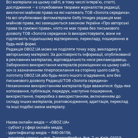
Всі матеріали на цьому сайті, в тому числі інтерв’ю, статті,
дослідження – є службовими творами журналістів редакції,
виключні майнові права на які належать ТОВ «Золота середина».
На всі опубліковані фотоматеріали Getty Images редакція має
майнові права, які захищаються законом України «Про авторські
права та суміжні права», ніхто не має права без письмового
дозволу ТОВ «Золота середина» їх використовувати, вони не
підлягають подальшому відтворенню, перекладу, поширенню в
будь-якій формі.
Редакція OBOZ.UA може не поділяти точку зору, викладену в
авторському матеріалі. За достовірність інформації, опублікованої
в рекламних матеріалах, відповідальність несе рекламодавець.
Заборонено використання матеріалів розміщених на цьому сайті,
хоч із зазначенням гіперпосилання на сторінку цього сайту,
логотипу OBOZ.UA або будь-якого іншого згадування, але без
письмового дозволу Редакції/ТОВ «Золота середина»
Незаконним використанням матеріалів буде вважатися: будь-яке
копiювання, публiкацiя, передрук, наступне поширення,
використання, переробка з використанням, включенням до
складу інших матеріалів, розповсюдження, адаптація, переклад
та інші подібні зміни матеріалу.
Назва онлайн медіа — «OBOZ.UA»
- суб'єкт у сфері онлайн медіа;
- ідентифікатор медіа — R40-06156;
- поштова адреса — вул. Деревообробна, буд. 7, м. Київ, 01013;