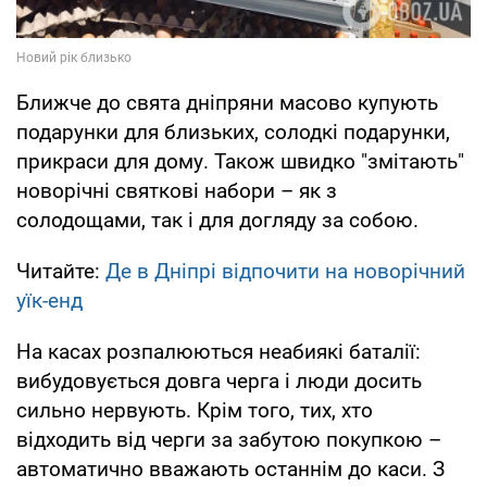
Ближче до свята дніпряни масово купують
подарунки для близьких, солодкі подарунки,
прикраси для дому. Також швидко "змітають"
новорічні святкові набори – як з
солодощами, так і для догляду за собою.
Читайте:
Де в Дніпрі відпочити на новорічний
уїк-енд
На касах розпалюються неабиякі баталії:
вибудовується довга черга і люди досить
сильно нервують. Крім того, тих, хто
відходить від черги за забутою покупкою –
автоматично вважають останнім до каси. З