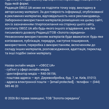
будь-якій формі.
Редакція OBOZ.UA може не поділяти точку зору, викладену в
авторському матеріалі. За достовірність інформації, опублікованої
в рекламних матеріалах, відповідальність несе рекламодавець.
Заборонено використання матеріалів розміщених на цьому сайті,
хоч із зазначенням гіперпосилання на сторінку цього сайту,
логотипу OBOZ.UA або будь-якого іншого згадування, але без
письмового дозволу Редакції/ТОВ «Золота середина»
Незаконним використанням матеріалів буде вважатися: будь-яке
копiювання, публiкацiя, передрук, наступне поширення,
використання, переробка з використанням, включенням до
складу інших матеріалів, розповсюдження, адаптація, переклад
та інші подібні зміни матеріалу.
Назва онлайн медіа — «OBOZ.UA»
- суб'єкт у сфері онлайн медіа;
- ідентифікатор медіа — R40-06156;
- поштова адреса — вул. Деревообробна, буд. 7, м. Київ, 01013;
- адреса електронної пошти —
[email protected]
; - телефон — (044)
585 46 20
© 2026 Всі права захищені, ТОВ "Золота середина".