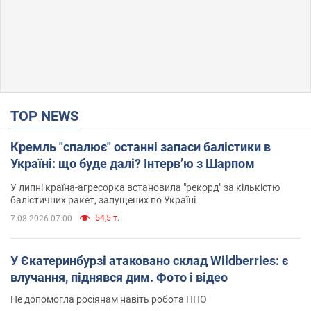
TOP NEWS
Кремль "спалює" останні запаси балістики в
Україні: що буде далі? Інтерв’ю з Шарпом
У липні країна-агресорка встановила "рекорд" за кількістю
балістичних ракет, запущених по Україні
54,5 т.
7.08.2026 07:00
У Єкатеринбурзі атаковано склад Wildberries: є
влучання, піднявся дим. Фото і відео
Не допомогла росіянам навіть робота ППО