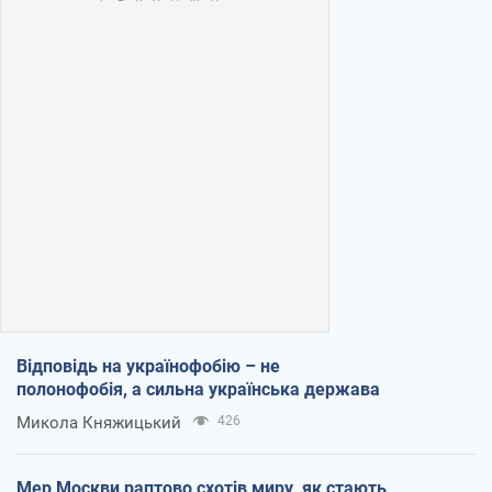
Відповідь на українофобію – не
полонофобія, а сильна українська держава
Микола Княжицький
426
Мер Москви раптово схотів миру, як стають