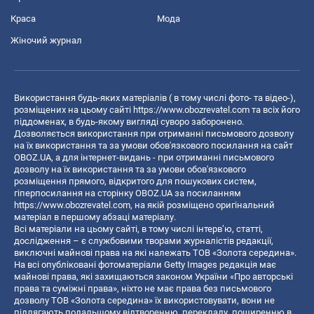
Краса
Мода
Жіночий журнал
Використання будь-яких матеріалів ( в тому числі фото- та відео-),
розміщених на цьому сайті
https://www.obozrevatel.com
та всіх його
піддоменах, в будь-якому вигляді суворо заборонено.
Дозволяється використання при отриманні письмового дозволу
на їх використання та за умови обов'язкового посилання на сайт
OBOZ.UA, а для інтернет-видань - при отриманні письмового
дозволу на їх використання та за умови обов'язкового
розміщення прямого, відкритого для пошукових систем,
гіперпосилання на сторінку OBOZ.UA за посиланням
https://www.obozrevatel.com
, на якій розміщено оригінальний
матеріал в першому абзаці матеріалу.
Всі матеріали на цьому сайті, в тому числі інтерв’ю, статті,
дослідження – є службовими творами журналістів редакції,
виключні майнові права на які належать ТОВ «Золота середина».
На всі опубліковані фотоматеріали Getty Images редакція має
майнові права, які захищаються законом України «Про авторські
права та суміжні права», ніхто не має права без письмового
дозволу ТОВ «Золота середина» їх використовувати, вони не
підлягають подальшому відтворенню, перекладу, поширенню в