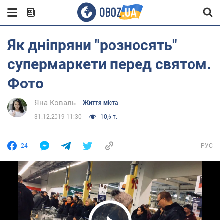
Як дніпряни "розносять"
супермаркети перед святом.
Фото
Яна Коваль
Життя міста
31.12.2019 11:30
10,6 т.
24
РУС