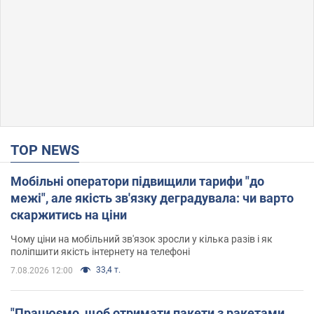
TOP NEWS
Мобільні оператори підвищили тарифи "до
межі", але якість зв'язку деградувала: чи варто
скаржитись на ціни
Чому ціни на мобільний зв'язок зросли у кілька разів і як
поліпшити якість інтернету на телефоні
33,4 т.
7.08.2026 12:00
"Працюємо, щоб отримати пакети з ракетами