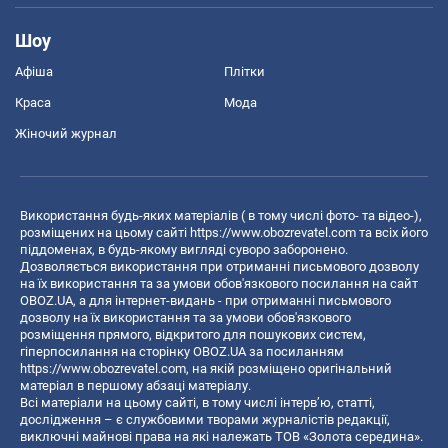
Шоу
Афіша
Плітки
Краса
Мода
Жіночий журнал
Використання будь-яких матеріалів ( в тому числі фото- та відео-),
розміщених на цьому сайті
https://www.obozrevatel.com
та всіх його
піддоменах, в будь-якому вигляді суворо заборонено.
Дозволяється використання при отриманні письмового дозволу
на їх використання та за умови обов'язкового посилання на сайт
OBOZ.UA, а для інтернет-видань - при отриманні письмового
дозволу на їх використання та за умови обов'язкового
розміщення прямого, відкритого для пошукових систем,
гіперпосилання на сторінку OBOZ.UA за посиланням
https://www.obozrevatel.com
, на якій розміщено оригінальний
матеріал в першому абзаці матеріалу.
Всі матеріали на цьому сайті, в тому числі інтерв’ю, статті,
дослідження – є службовими творами журналістів редакції,
виключні майнові права на які належать ТОВ «Золота середина».