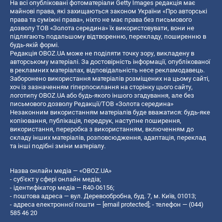
На всі опубліковані фотоматеріали Getty Images редакція має
майнові права, які захищаються законом України «Про авторські
права та суміжні права», ніхто не має права без письмового
дозволу ТОВ «Золота середина» їх використовувати, вони не
підлягають подальшому відтворенню, перекладу, поширенню в
будь-якій формі.
Редакція OBOZ.UA може не поділяти точку зору, викладену в
авторському матеріалі. За достовірність інформації, опублікованої
в рекламних матеріалах, відповідальність несе рекламодавець.
Заборонено використання матеріалів розміщених на цьому сайті,
хоч із зазначенням гіперпосилання на сторінку цього сайту,
логотипу OBOZ.UA або будь-якого іншого згадування, але без
письмового дозволу Редакції/ТОВ «Золота середина»
Незаконним використанням матеріалів буде вважатися: будь-яке
копiювання, публiкацiя, передрук, наступне поширення,
використання, переробка з використанням, включенням до
складу інших матеріалів, розповсюдження, адаптація, переклад
та інші подібні зміни матеріалу.
Назва онлайн медіа — «OBOZ.UA»
- суб'єкт у сфері онлайн медіа;
- ідентифікатор медіа — R40-06156;
- поштова адреса — вул. Деревообробна, буд. 7, м. Київ, 01013;
- адреса електронної пошти —
[email protected]
; - телефон — (044)
585 46 20