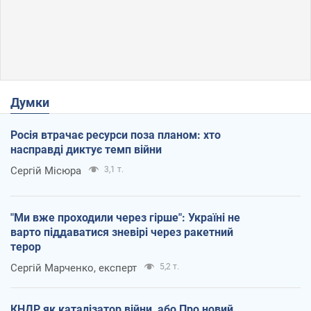
Думки
Росія втрачає ресурси поза планом: хто
насправді диктує темп війни
Сергій Місюра
3,1 т.
"Ми вже проходили через гірше": Україні не
варто піддаватися зневірі через ракетний
терор
Сергій Марченко, експерт
5,2 т.
КНДР як каталізатор війни, або Про новий