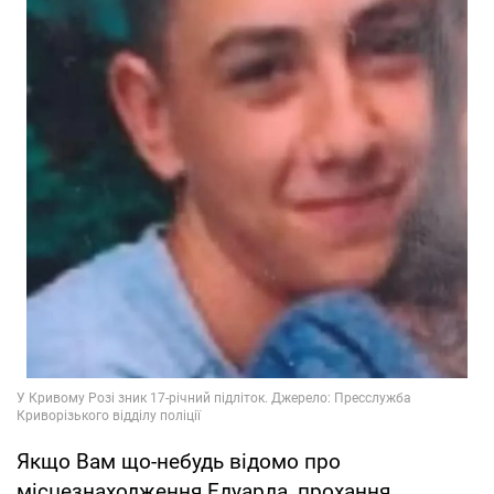
Якщо Вам що-небудь відомо про
місцезнаходження Едуарда, прохання