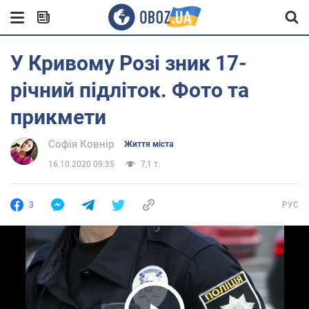
У Кривому Розі зник 17-
річний підліток. Фото та
прикмети
Софія Ковнір
Життя міста
16.10.2020 09:35
7,1 т.
3
РУС