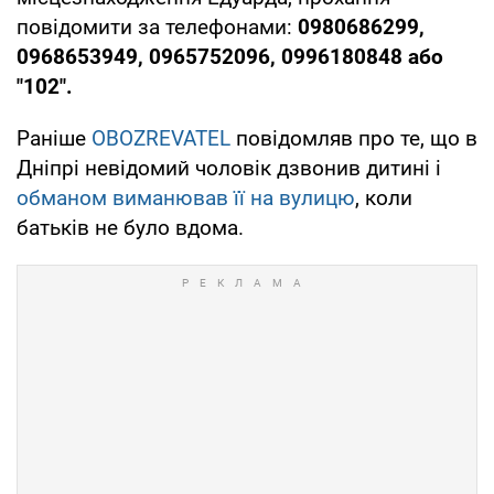
повідомити за телефонами:
0980686299,
0968653949, 0965752096, 0996180848 або
"102".
Раніше
OBOZREVATEL
повідомляв про те, що в
Дніпрі невідомий чоловік дзвонив дитині і
обманом виманював її на вулицю
, коли
батьків не було вдома.