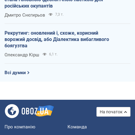
російських окупантів
Дмитро Снєгирьов
7,3 т.
Рекрутинг: оновлений і, схоже, корисний
ворожий досвід, або Діалектика вибагливого
боягузтва
Олександр Кірш
6,1 т.
Всі думки
На початок
Про компанію
Команда