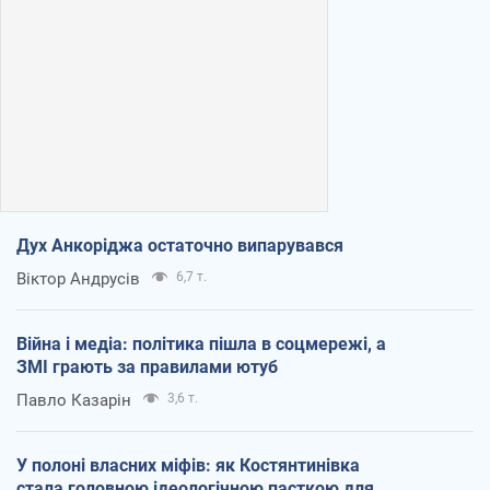
Дух Анкоріджа остаточно випарувався
Віктор Андрусів
6,7 т.
Війна і медіа: політика пішла в соцмережі, а
ЗМІ грають за правилами ютуб
Павло Казарін
3,6 т.
У полоні власних міфів: як Костянтинівка
стала головною ідеологічною пасткою для