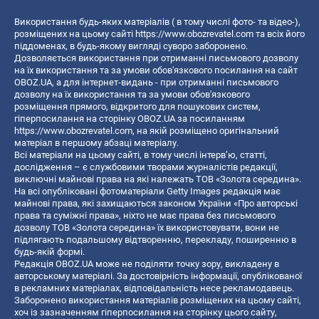
Використання будь-яких матеріалів ( в тому числі фото- та відео-),
розміщених на цьому сайті
https://www.obozrevatel.com
та всіх його
піддоменах, в будь-якому вигляді суворо заборонено.
Дозволяється використання при отриманні письмового дозволу
на їх використання та за умови обов'язкового посилання на сайт
OBOZ.UA, а для інтернет-видань - при отриманні письмового
дозволу на їх використання та за умови обов'язкового
розміщення прямого, відкритого для пошукових систем,
гіперпосилання на сторінку OBOZ.UA за посиланням
https://www.obozrevatel.com
, на якій розміщено оригінальний
матеріал в першому абзаці матеріалу.
Всі матеріали на цьому сайті, в тому числі інтерв’ю, статті,
дослідження – є службовими творами журналістів редакції,
виключні майнові права на які належать ТОВ «Золота середина».
На всі опубліковані фотоматеріали Getty Images редакція має
майнові права, які захищаються законом України «Про авторські
права та суміжні права», ніхто не має права без письмового
дозволу ТОВ «Золота середина» їх використовувати, вони не
підлягають подальшому відтворенню, перекладу, поширенню в
будь-якій формі.
Редакція OBOZ.UA може не поділяти точку зору, викладену в
авторському матеріалі. За достовірність інформації, опублікованої
в рекламних матеріалах, відповідальність несе рекламодавець.
Заборонено використання матеріалів розміщених на цьому сайті,
хоч із зазначенням гіперпосилання на сторінку цього сайту,