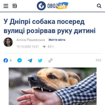
У Дніпрі собака посеред
вулиці розірвав руку дитині
Аліна Рашевська
Життя міста
19.10.2020 13:21
8,9 т.
4
РУС