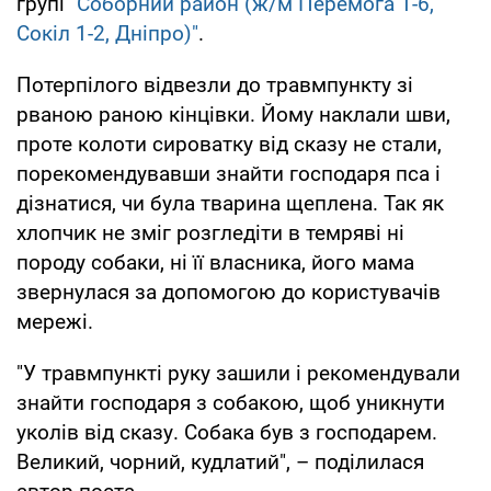
групі
"Соборний район (ж/м Перемога 1-6,
Сокіл 1-2, Дніпро)"
.
Потерпілого відвезли до травмпункту зі
рваною раною кінцівки. Йому наклали шви,
проте колоти сироватку від сказу не стали,
порекомендувавши знайти господаря пса і
дізнатися, чи була тварина щеплена. Так як
хлопчик не зміг розгледіти в темряві ні
породу собаки, ні її власника, його мама
звернулася за допомогою до користувачів
мережі.
"У травмпункті руку зашили і рекомендували
знайти господаря з собакою, щоб уникнути
уколів від сказу. Собака був з господарем.
Великий, чорний, кудлатий", – поділилася