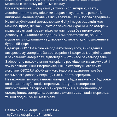
матеріал в першому абзаці матеріалу.
Всі матеріали на цьому сайті, в тому числі інтерв’ю, статті,
дослідження – є службовими творами журналістів редакції,
виключні майнові права на які належать ТОВ «Золота середина».
На всі опубліковані фотоматеріали Getty Images редакція має
майнові права, які захищаються законом України «Про авторські
права та суміжні права», ніхто не має права без письмового
дозволу ТОВ «Золота середина» їх використовувати, вони не
підлягають подальшому відтворенню, перекладу, поширенню в
будь-якій формі.
Редакція OBOZ.UA може не поділяти точку зору, викладену в
авторському матеріалі. За достовірність інформації, опублікованої
в рекламних матеріалах, відповідальність несе рекламодавець.
Заборонено використання матеріалів розміщених на цьому сайті,
хоч із зазначенням гіперпосилання на сторінку цього сайту,
логотипу OBOZ.UA або будь-якого іншого згадування, але без
письмового дозволу Редакції/ТОВ «Золота середина»
Незаконним використанням матеріалів буде вважатися: будь-яке
копiювання, публiкацiя, передрук, наступне поширення,
використання, переробка з використанням, включенням до
складу інших матеріалів, розповсюдження, адаптація, переклад
та інші подібні зміни матеріалу.
Назва онлайн медіа — «OBOZ.UA»
- суб'єкт у сфері онлайн медіа;