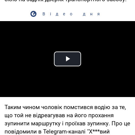
Відео дня
Play Video
Таким чином чоловік помстився водію за те,
що той не відреагував на його прохання
зупинити маршрутку і проїхав зупинку. Про це
повідомили в Telegram-каналі "Х***вий