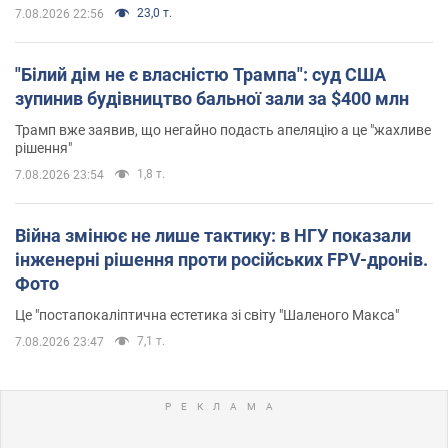
23,0 т.
7.08.2026 22:56
"Білий дім не є власністю Трампа": суд США
зупинив будівництво бальної зали за $400 млн
Трамп вже заявив, що негайно подасть апеляцію а це "жахливе
рішення"
1,8 т.
7.08.2026 23:54
Війна змінює не лише тактику: в НГУ показали
інженерні рішення проти російських FPV-дронів.
Фото
Це "постапокаліптична естетика зі світу "Шаленого Макса"
7,1 т.
7.08.2026 23:47