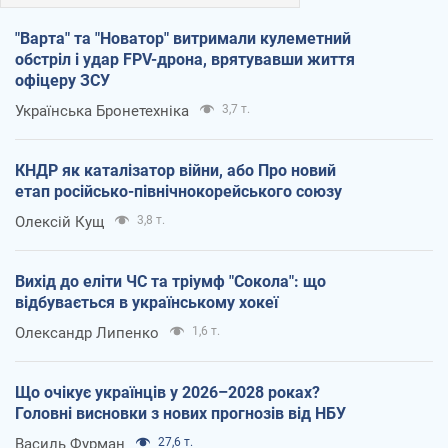
"Варта" та "Новатор" витримали кулеметний
обстріл і удар FPV-дрона, врятувавши життя
офіцеру ЗСУ
Українська Бронетехніка
3,7 т.
КНДР як каталізатор війни, або Про новий
етап російсько-північнокорейського союзу
Олексій Кущ
3,8 т.
Вихід до еліти ЧС та тріумф "Сокола": що
відбувається в українському хокеї
Олександр Липенко
1,6 т.
Що очікує українців у 2026–2028 роках?
Головні висновки з нових прогнозів від НБУ
Василь Фурман
27,6 т.