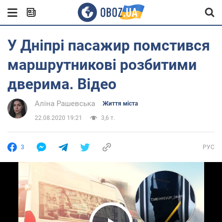
У Дніпрі пасажир помстився
маршрутникові розбитими
дверима. Відео
Аліна Рашевська
Життя міста
22.08.2020 19:21
3,6 т.
3
РУС