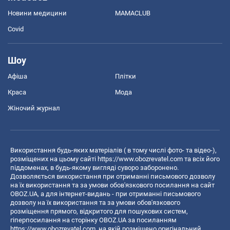
Новини медицини
MAMACLUB
Covid
Шоу
Афіша
Плітки
Краса
Мода
Жіночий журнал
Використання будь-яких матеріалів ( в тому числі фото- та відео-),
розміщених на цьому сайті
https://www.obozrevatel.com
та всіх його
піддоменах, в будь-якому вигляді суворо заборонено.
Дозволяється використання при отриманні письмового дозволу
на їх використання та за умови обов'язкового посилання на сайт
OBOZ.UA, а для інтернет-видань - при отриманні письмового
дозволу на їх використання та за умови обов'язкового
розміщення прямого, відкритого для пошукових систем,
гіперпосилання на сторінку OBOZ.UA за посиланням
https://www.obozrevatel.com
, на якій розміщено оригінальний