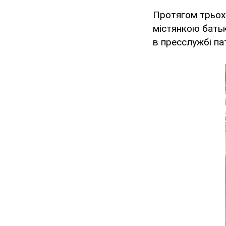
Протягом трьох 
містянкою батьк
в пресслужбі пат