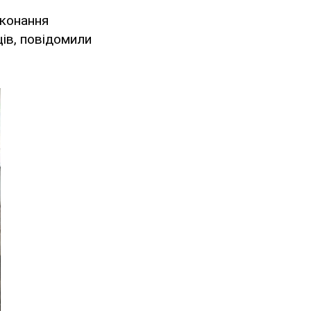
иконання
ців, повідомили