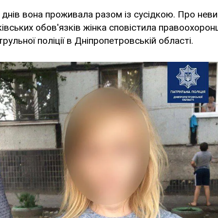
днів вона проживала разом із сусідкою. Про нев
івських обов'язків жінка сповістила правоохорон
рульної поліції в Дніпропетровській області.