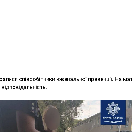
иралися співробітники ювенальної превенції. На ма
 відповідальність.