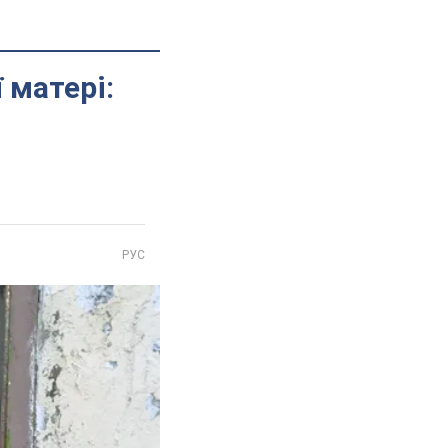
 матері:
РУС