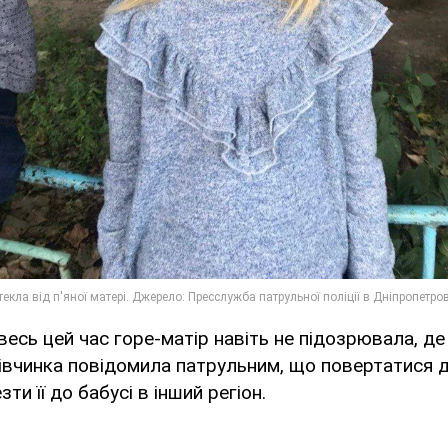
весь цей час горе-матір навіть не підозрювала, де
івчинка повідомила патрульним, що повертатися до
ти її до бабусі в інший регіон.