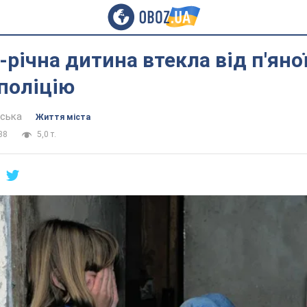
-річна дитина втекла від п'яної
поліцію
вська
Життя міста
38
5,0 т.