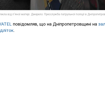
VATEL
повідомляв, що на Дніпропетровщині на
за
ідліток
.