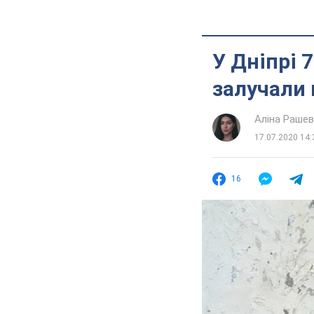
У Дніпрі 7
залучали 
Аліна Раше
17.07.2020 14:
16