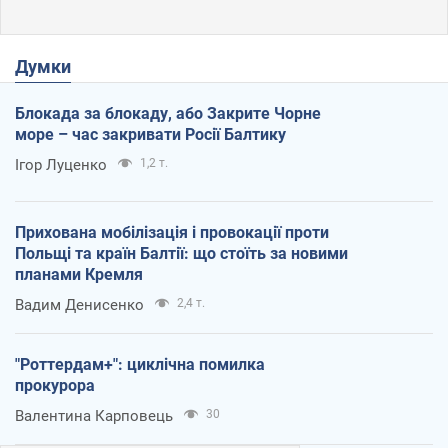
Думки
Блокада за блокаду, або Закрите Чорне
море – час закривати Росії Балтику
Ігор Луценко
1,2 т.
Прихована мобілізація і провокації проти
Польщі та країн Балтії: що стоїть за новими
планами Кремля
Вадим Денисенко
2,4 т.
"Роттердам+": циклічна помилка
прокурора
Валентина Карповець
30