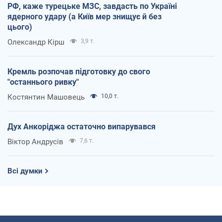
РФ, каже турецьке МЗС, завдасть по Україні
ядерного удару (а Київ мер знищує й без
цього)
Олександр Кірш
3,9 т.
Кремль розпочав підготовку до свого
"останнього ривку"
Костянтин Машовець
10,0 т.
Дух Анкоріджа остаточно випарувався
Віктор Андрусів
7,6 т.
Всі думки