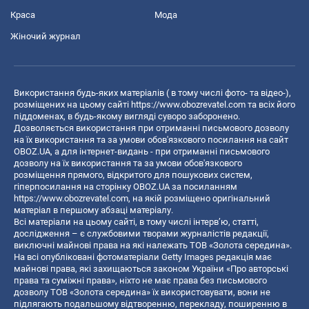
Краса
Мода
Жіночий журнал
Використання будь-яких матеріалів ( в тому числі фото- та відео-),
розміщених на цьому сайті
https://www.obozrevatel.com
та всіх його
піддоменах, в будь-якому вигляді суворо заборонено.
Дозволяється використання при отриманні письмового дозволу
на їх використання та за умови обов'язкового посилання на сайт
OBOZ.UA, а для інтернет-видань - при отриманні письмового
дозволу на їх використання та за умови обов'язкового
розміщення прямого, відкритого для пошукових систем,
гіперпосилання на сторінку OBOZ.UA за посиланням
https://www.obozrevatel.com
, на якій розміщено оригінальний
матеріал в першому абзаці матеріалу.
Всі матеріали на цьому сайті, в тому числі інтерв’ю, статті,
дослідження – є службовими творами журналістів редакції,
виключні майнові права на які належать ТОВ «Золота середина».
На всі опубліковані фотоматеріали Getty Images редакція має
майнові права, які захищаються законом України «Про авторські
права та суміжні права», ніхто не має права без письмового
дозволу ТОВ «Золота середина» їх використовувати, вони не
підлягають подальшому відтворенню, перекладу, поширенню в