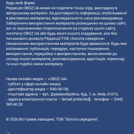
будь-якій формі.
Редакція OBOZ.UA може не поділяти точку зору, викладену в
авторському матеріалі. За достовірність інформації, опублікованої
в рекламних матеріалах, відповідальність несе рекламодавець.
Заборонено використання матеріалів розміщених на цьому сайті,
хоч із зазначенням гіперпосилання на сторінку цього сайту,
логотипу OBOZ.UA або будь-якого іншого згадування, але без
письмового дозволу Редакції/ТОВ «Золота середина»
Незаконним використанням матеріалів буде вважатися: будь-яке
копiювання, публiкацiя, передрук, наступне поширення,
використання, переробка з використанням, включенням до
складу інших матеріалів, розповсюдження, адаптація, переклад
та інші подібні зміни матеріалу.
Назва онлайн медіа — «OBOZ.UA»
- суб'єкт у сфері онлайн медіа;
- ідентифікатор медіа — R40-06156;
- поштова адреса — вул. Деревообробна, буд. 7, м. Київ, 01013;
- адреса електронної пошти —
[email protected]
; - телефон — (044)
585 46 20
© 2026 Всі права захищені, ТОВ "Золота середина".