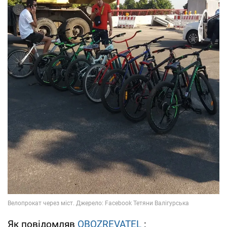
Як повідомляв
OBOZREVATEL
: