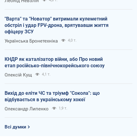
Леонід Невзлін
"Варта" та "Новатор" витримали кулеметний
обстріл і удар FPV-дрона, врятувавши життя
офіцеру ЗСУ
Українська Бронетехніка
4,0 т.
КНДР як каталізатор війни, або Про новий
етап російсько-північнокорейського союзу
Олексій Кущ
4,1 т.
Вихід до еліти ЧС та тріумф "Сокола": що
відбувається в українському хокеї
Олександр Липенко
1,9 т.
Всі думки