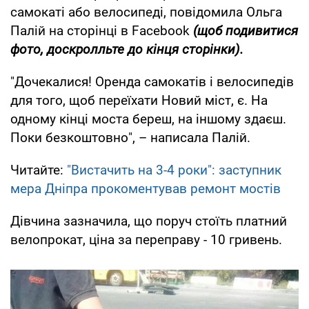
самокаті або велосипеді, повідомила Ольга
Палій на сторінці в Facеbook
(щоб подивитися
фото, доскролльте до кінця сторінки).
"Дочекалися! Оренда самокатів і велосипедів
для того, щоб переїхати Новий міст, є. На
одному кінці моста береш, на іншому здаєш.
Поки безкоштовно", – написала Палій.
Читайте:
"Вистачить на 3-4 роки": заступник
мера Дніпра прокоментував ремонт мостів
Дівчина зазначила, що поруч стоїть платний
велопрокат, ціна за переправу - 10 гривень.