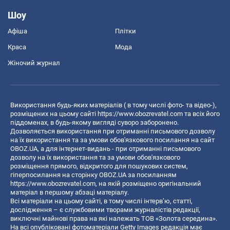
Шоу
Афіша
Плітки
Краса
Мода
Жіночий журнал
Використання будь-яких матеріалів ( в тому числі фото- та відео-),
розміщених на цьому сайті
https://www.obozrevatel.com
та всіх його
піддоменах, в будь-якому вигляді суворо заборонено.
Дозволяється використання при отриманні письмового дозволу
на їх використання та за умови обов'язкового посилання на сайт
OBOZ.UA, а для інтернет-видань - при отриманні письмового
дозволу на їх використання та за умови обов'язкового
розміщення прямого, відкритого для пошукових систем,
гіперпосилання на сторінку OBOZ.UA за посиланням
https://www.obozrevatel.com
, на якій розміщено оригінальний
матеріал в першому абзаці матеріалу.
Всі матеріали на цьому сайті, в тому числі інтерв’ю, статті,
дослідження – є службовими творами журналістів редакції,
виключні майнові права на які належать ТОВ «Золота середина».
На всі опубліковані фотоматеріали Getty Images редакція має