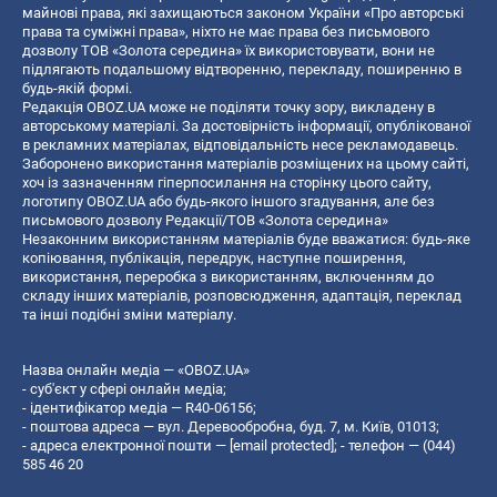
майнові права, які захищаються законом України «Про авторські
права та суміжні права», ніхто не має права без письмового
дозволу ТОВ «Золота середина» їх використовувати, вони не
підлягають подальшому відтворенню, перекладу, поширенню в
будь-якій формі.
Редакція OBOZ.UA може не поділяти точку зору, викладену в
авторському матеріалі. За достовірність інформації, опублікованої
в рекламних матеріалах, відповідальність несе рекламодавець.
Заборонено використання матеріалів розміщених на цьому сайті,
хоч із зазначенням гіперпосилання на сторінку цього сайту,
логотипу OBOZ.UA або будь-якого іншого згадування, але без
письмового дозволу Редакції/ТОВ «Золота середина»
Незаконним використанням матеріалів буде вважатися: будь-яке
копiювання, публiкацiя, передрук, наступне поширення,
використання, переробка з використанням, включенням до
складу інших матеріалів, розповсюдження, адаптація, переклад
та інші подібні зміни матеріалу.
Назва онлайн медіа — «OBOZ.UA»
- суб'єкт у сфері онлайн медіа;
- ідентифікатор медіа — R40-06156;
- поштова адреса — вул. Деревообробна, буд. 7, м. Київ, 01013;
- адреса електронної пошти —
[email protected]
; - телефон — (044)
585 46 20