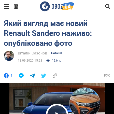
Який вигляд має новий
Renault Sandero наживо:
опубліковано фото
Віталій Сазонов
Новини
18.09.2020 15:28
19,6 т.
1
РУС