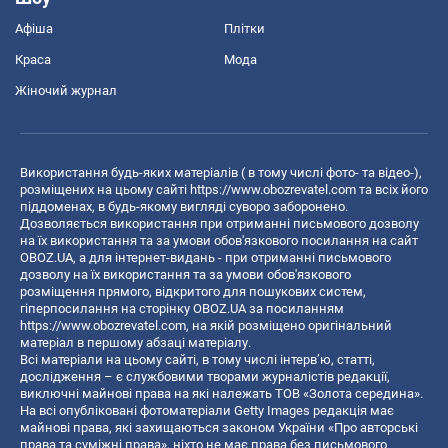
Афіша
Плітки
Краса
Мода
Жіночий журнал
Використання будь-яких матеріалів ( в тому числі фото- та відео-),
розміщених на цьому сайті
https://www.obozrevatel.com
та всіх його
піддоменах, в будь-якому вигляді суворо заборонено.
Дозволяється використання при отриманні письмового дозволу
на їх використання та за умови обов'язкового посилання на сайт
OBOZ.UA, а для інтернет-видань - при отриманні письмового
дозволу на їх використання та за умови обов'язкового
розміщення прямого, відкритого для пошукових систем,
гіперпосилання на сторінку OBOZ.UA за посиланням
https://www.obozrevatel.com
, на якій розміщено оригінальний
матеріал в першому абзаці матеріалу.
Всі матеріали на цьому сайті, в тому числі інтерв’ю, статті,
дослідження – є службовими творами журналістів редакції,
виключні майнові права на які належать ТОВ «Золота середина».
На всі опубліковані фотоматеріали Getty Images редакція має
майнові права, які захищаються законом України «Про авторські
права та суміжні права», ніхто не має права без письмового