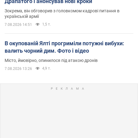
Драпатого і анонсував нові кроки
Зокрема, він обговорив з головкомом кадрові питання в
українській армії
1,5 т.
7.08.2026 14:51
В окупованій Ялті прогриміли потужні вибухи:
валить чорний дим. Фото і відео
Місто, ймовірно, опинилося під атакою дронів
4,9 т.
7.08.2026 13:26