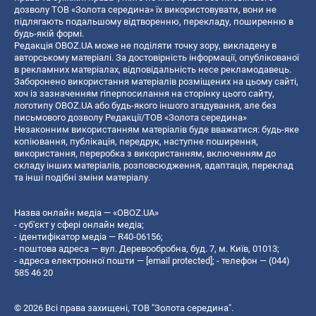
дозволу ТОВ «Золота середина» їх використовувати, вони не
підлягають подальшому відтворенню, перекладу, поширенню в
будь-якій формі.
Редакція OBOZ.UA може не поділяти точку зору, викладену в
авторському матеріалі. За достовірність інформації, опублікованої
в рекламних матеріалах, відповідальність несе рекламодавець.
Заборонено використання матеріалів розміщених на цьому сайті,
хоч із зазначенням гіперпосилання на сторінку цього сайту,
логотипу OBOZ.UA або будь-якого іншого згадування, але без
письмового дозволу Редакції/ТОВ «Золота середина»
Незаконним використанням матеріалів буде вважатися: будь-яке
копiювання, публiкацiя, передрук, наступне поширення,
використання, переробка з використанням, включенням до
складу інших матеріалів, розповсюдження, адаптація, переклад
та інші подібні зміни матеріалу.
Назва онлайн медіа — «OBOZ.UA»
- суб'єкт у сфері онлайн медіа;
- ідентифікатор медіа — R40-06156;
- поштова адреса — вул. Деревообробна, буд. 7, м. Київ, 01013;
- адреса електронної пошти —
[email protected]
; - телефон — (044)
585 46 20
© 2026 Всі права захищені, ТОВ "Золота середина".