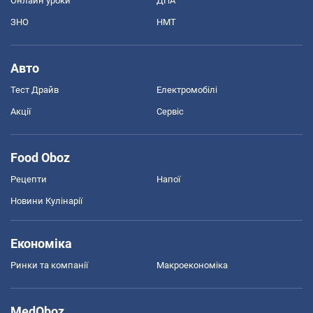
Онлайн уроки
ДПА
ЗНО
НМТ
Авто
Тест Драйв
Електромобілі
Акції
Сервіс
Food Oboz
Рецепти
Напої
Новини Кулінарії
Економіка
Ринки та компанії
Макроекономіка
MedOboz