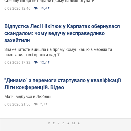
Спершу лікарі не надали цьому належної уваги
15,9 т.
6.08.2026 12:46
Відпустка Лесі Нікітюк у Карпатах обернулася
скандалом: чому ведучу несправедливо
захейтили
Знаменитість вийшла на пряму комунікацію в мережі та
розставила всі крапки над "і"
12,7 т.
6.08.2026 17:32
"Динамо" з перемоги стартувало у кваліфікації
Ліги конференцій. Відео
Матч відбувся в Любліні
2,0 т.
6.08.2026 21:56