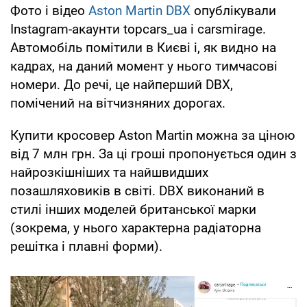
Фото і відео
Aston Martin DBX
опублікували
Instagram-акаунти topcars_ua і carsmirage.
Автомобіль помітили в Києві і, як видно на
кадрах, на даний момент у нього тимчасові
номери. До речі, це найперший DBX,
помічений на вітчизняних дорогах.
Купити кросовер Aston Martin можна за ціною
від 7 млн грн. За ці гроші пропонується один з
найрозкішніших та найшвидших
позашляховиків в світі. DBX виконаний в
стилі інших моделей британської марки
(зокрема, у нього характерна радіаторна
решітка і плавні форми).