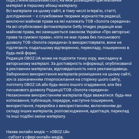
https://www.obozrevatel.com
, на якій розміщено оригінальний
матеріал в першому абзаці матеріалу.
Всі матеріали на цьому сайті, в тому числі інтерв’ю, статті,
дослідження – є службовими творами журналістів редакції,
виключні майнові права на які належать ТОВ «Золота середина».
На всі опубліковані фотоматеріали Getty Images редакція має
майнові права, які захищаються законом України «Про авторські
права та суміжні права», ніхто не має права без письмового
дозволу ТОВ «Золота середина» їх використовувати, вони не
підлягають подальшому відтворенню, перекладу, поширенню в
будь-якій формі.
Редакція OBOZ.UA може не поділяти точку зору, викладену в
авторському матеріалі. За достовірність інформації, опублікованої
в рекламних матеріалах, відповідальність несе рекламодавець.
Заборонено використання матеріалів розміщених на цьому сайті,
хоч із зазначенням гіперпосилання на сторінку цього сайту,
логотипу OBOZ.UA або будь-якого іншого згадування, але без
письмового дозволу Редакції/ТОВ «Золота середина»
Незаконним використанням матеріалів буде вважатися: будь-яке
копiювання, публiкацiя, передрук, наступне поширення,
використання, переробка з використанням, включенням до
складу інших матеріалів, розповсюдження, адаптація, переклад
та інші подібні зміни матеріалу.
Назва онлайн медіа — «OBOZ.UA»
- суб'єкт у сфері онлайн медіа;