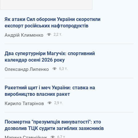
Як атаки Сил оборони України скоротили
експорт російських нафтопродуктів
Андрій Клименко
2,2 т.
Два супертурніри Магучіх: спортивний
календар осені 2026 року
Олександр Липенко
6,3 т.
Ракетний щит і меч України: ставка на
виробництво власних ракет
Кирило Татарінов
2,9 т.
Посмертна "презумпція винуватості": хто
дозволив ТЦК судити загиблих захисників
Марина Ставнійчук
6,7 т.