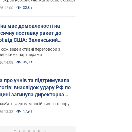
32,8 т.
26 12:00
їна має домовленості на
сячну поставку ракет до
iot від США: Зеленський
рив подробиці
акож веде активні переговори з
ейськими партнерами
35,8 т.
26 14:08
а про учнів та підтримувала
гогів: внаслідок удару РФ по
щині загинула директорка
ького ліцею, її чоловік та онук
пам'ять жертвам російського терору
17,9 т.
26 13:32