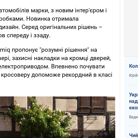
втомобілів марки, з новим інтер'єром і
робками. Новинка отримала
дизайн. Серед оригінальних рішень –
в спереду і ззаду.
miq пропонує "розумні рішення" на
ері, захисні накладки на кромці дверей,
 електроприводом. Впевнено почувати
Кол
і кросоверу допоможе рекордний в класі
Юрій
Укр
над
еко
сві
Вади
Чий