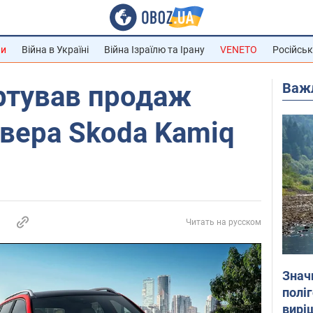
ни
Війна в Україні
Війна Ізраїлю та Ірану
VENETO
Російськ
Важ
артував продаж
вера Skoda Kamiq
Читать на русском
Знач
полі
вирі