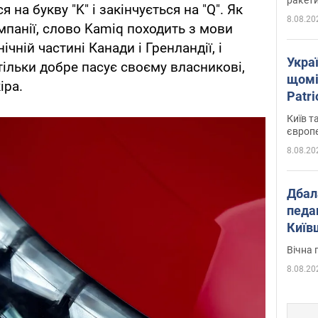
на букву "K" і закінчується на "Q". Як
8.08.20
панії, слово Kamiq походить з мови
нічній частині Канади і Гренландії, і
Укра
тільки добре пасує своєму власникові,
щомі
іра.
Patr
розк
Київ т
європ
8.08.20
Дбал
педа
Київ
київс
Вічна 
8.08.20