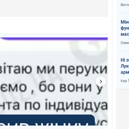
і Пу
Вікт
Мін
фун
мас
Олек
Ні 
Лук
арм
Ігар