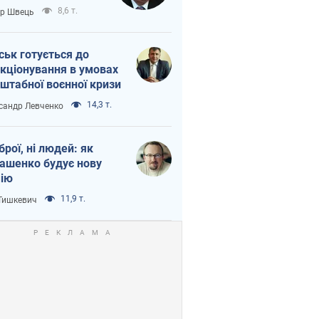
тіна?
8,6 т.
ор Швець
ськ готується до
кціонування в умовах
штабної воєнної кризи
14,3 т.
сандр Левченко
зброї, ні людей: як
ашенко будує нову
ію
11,9 т.
 Тишкевич