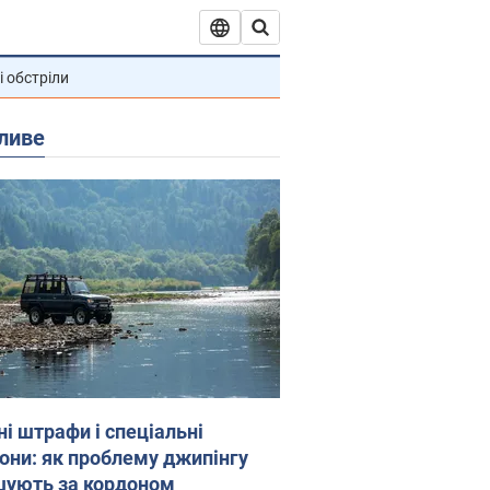
і обстріли
ливе
ні штрафи і спеціальні
гони: як проблему джипінгу
шують за кордоном