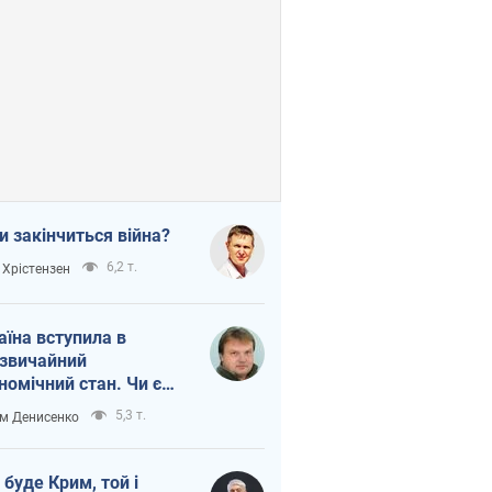
и закінчиться війна?
6,2 т.
 Хрістензен
аїна вступила в
звичайний
номічний стан. Чи є
тло вкінці тунелю?
5,3 т.
м Денисенко
 буде Крим, той і