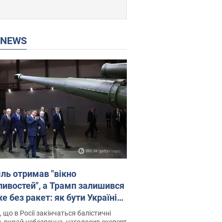
P NEWS
ль отримав "вікно
ивостей", а Трамп залишився
 без ракет: як бути Україні?
рв’ю з Мельником
 що в Росії закінчаться балістичні
, вкрай небезпечна, наголосив експерт