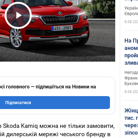
Україн
Європ
8.08.20
Play Video
На П
аном
прой
злив
пере
Негода
річки
Франк
Буков
сі головного — підпишіться на Новини на
8.08.20
Підписатися
Жінц
тис. 
чере
 Skoda Kamiq можна не тільки замовити,
зіпс
ній дилерській мережі чеського бренду в