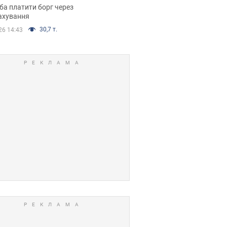
я ухвалив
ба платити борг через
ікуване рішення
ахування
30,7 т.
26 14:43