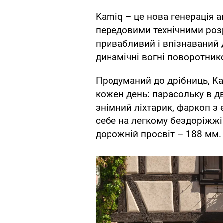
Kamiq – це нова генерація а
передовими технічними роз
привабливий і впізнаваний 
динамічні вогні поворотнико
Продуманий до дрібниць, Ka
кожен день: парасольку в дв
знімний ліхтарик, фаркоп з
себе на легкому бездоріжж
дорожній просвіт – 188 мм.