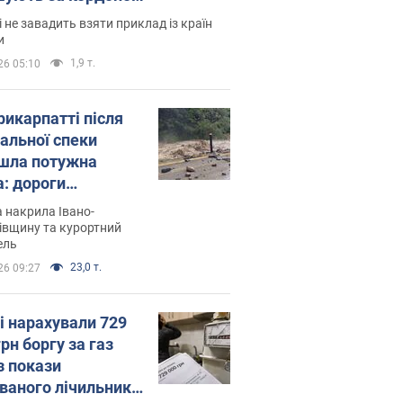
і не завадить взяти приклад із країн
и
1,9 т.
26 05:10
рикарпатті після
альної спеки
шла потужна
а: дороги
творились на
 накрила Івано-
. Відео
івщину та курортний
ель
23,0 т.
26 09:27
і нарахували 729
грн боргу за газ
з покази
ованого лічильника: