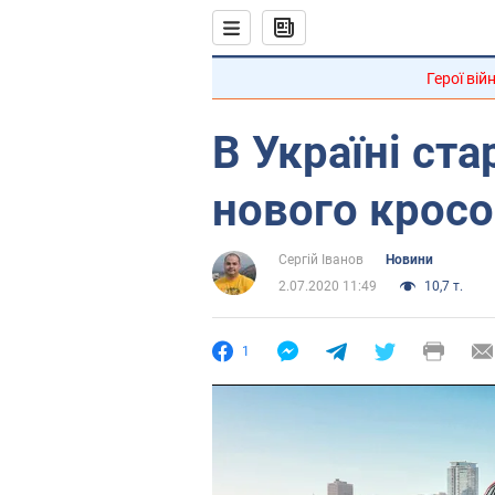
Герої вій
В Україні ст
нового кросо
Сергій Іванов
Новини
2.07.2020 11:49
10,7 т.
1