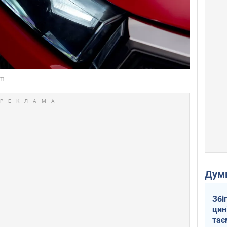
Дум
Збі
цин
тає