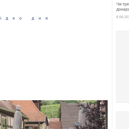
судд
Чи тре
неоч
донар
8.08.20
ідео дня