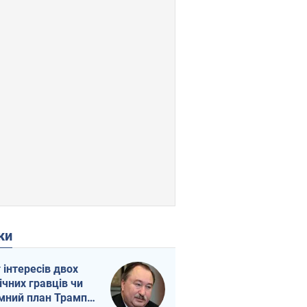
ки
г інтересів двох
ічних гравців чи
мний план Трампа